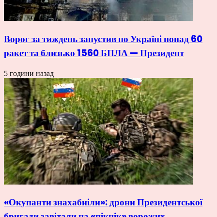
Ворог за тиждень запустив по Україні понад 60
ракет та близько 1560 БПЛА — Президент
5 години назад
«Окупанти знахабніли»: дрони Президентської
бригади завітали на «пікнік» ворожих