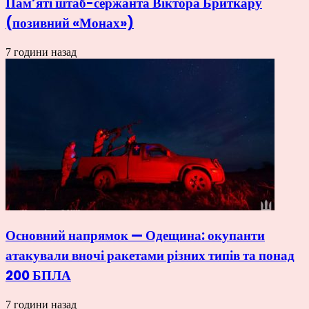
Пам’яті штаб-сержанта Віктора Бриткару
(позивний «Монах»)
7 години назад
Основний напрямок — Одещина: окупанти
атакували вночі ракетами різних типів та понад
200 БПЛА
7 години назад