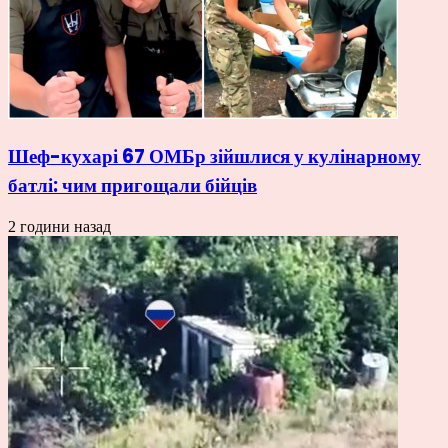
Шеф-кухарі 67 ОМБр зійшлися у кулінарному
батлі: чим пригощали бійців
2 години назад