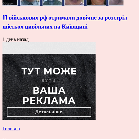
11 військових рф отримали довічне за розстріл
шістьох цивільних на Київщині
1 день назад
Головна