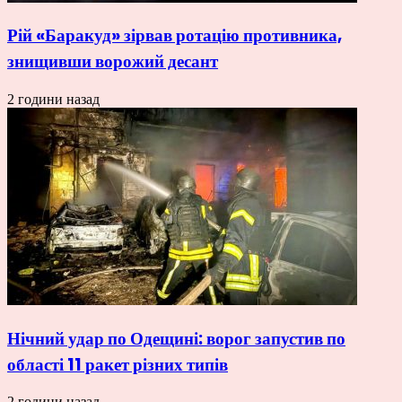
Рій «Баракуд» зірвав ротацію противника,
знищивши ворожий десант
2 години назад
Нічний удар по Одещині: ворог запустив по
області 11 ракет різних типів
2 години назад