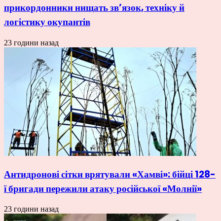
прикордонники нищать зв’язок, техніку й
логістику окупантів
23 години назад
Антидронові сітки врятували «Хамві»: бійці 128-
ї бригади пережили атаку російської «Молнії»
23 години назад