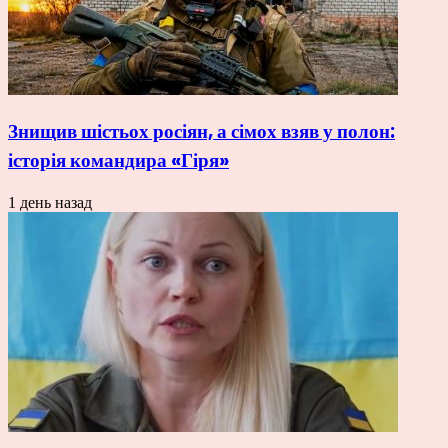
Знищив шістьох росіян, а сімох взяв у полон:
історія командира «Гіря»
1 день назад