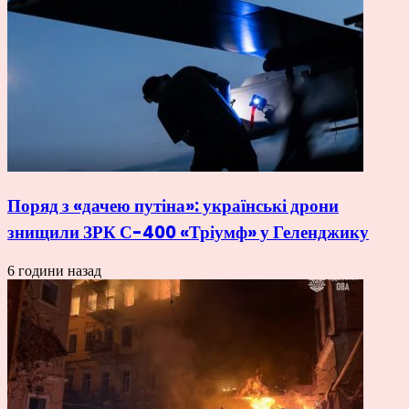
Поряд з «дачею путіна»: українські дрони
знищили ЗРК С-400 «Тріумф» у Геленджику
6 години назад