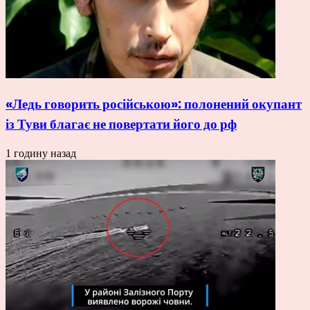
«Ледь говорить російською»: полонений окупант
із Туви благає не повертати його до рф
1 годину назад