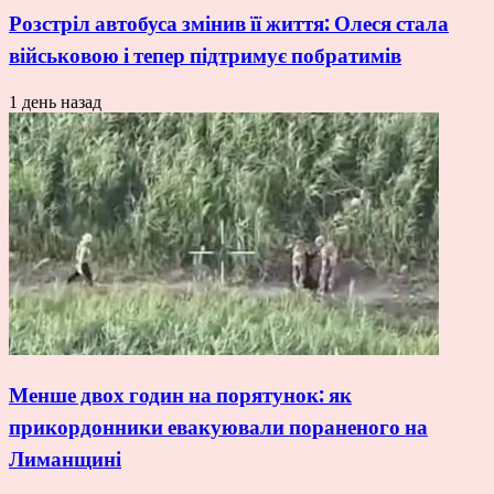
Розстріл автобуса змінив її життя: Олеся стала
військовою і тепер підтримує побратимів
1 день назад
Менше двох годин на порятунок: як
прикордонники евакуювали пораненого на
Лиманщині