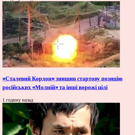
«Сталевий Кордон» знищив стартову позицію
російських «Молній» та інші ворожі цілі
1 годину назад