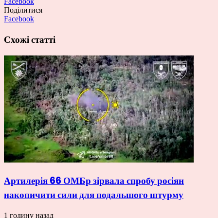
Facebook
Поділитися
Facebook
Схожі статті
Артилерія 66 ОМБр зірвала спробу росіян
накопичити сили для подальшого штурму
1 годину назад