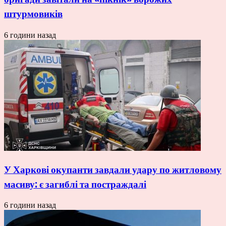
штурмовиків
6 години назад
У Харкові окупанти завдали удару по житловому
масиву: є загиблі та постраждалі
6 години назад