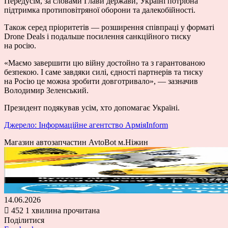
Передусім, за словами Глави держави, Україні потрібна
підтримка протиповітряної оборони та далекобійності.
Також серед пріоритетів — розширення співпраці у форматі
Drone Deals і подальше посилення санкційного тиску
на росію.
«Маємо завершити цю війну достойно та з гарантованою
безпекою. І саме завдяки силі, єдності партнерів та тиску
на Росію це можна зробити довготривало», — зазначив
Володимир Зеленський.
Президент подякував усім, хто допомагає Україні.
Джерело: Інформаційне агентство АрміяInform
Магазин автозапчастин AvtoBot м.Ніжин
14.06.2026
452
1 хвилина прочитана
Поділитися