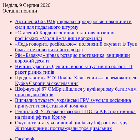
Неділя, 9 Серпня 2026
Останні новини
Артилерія 66 ОМБр зірвала спробу росіян накопичити
сили для подальшого штурму
«Сталевий Кордон» знищив стартову позицію
російських «Молній» та інші ворожі цілі
«Ледь говорить російською»: полонений окупант із Туви
благає не повертати його до рф
Рій «Баракуд» зірвав ротацію противника, знищивши
ворожий десант
Нічний удар по Одещині: ворог запустив по області 11
ракет різних типів
Представниця ЗСУ Поліна Халькевич — переможницею
Кубка Європи зі скелелазіння
Шеф-кухарі 67 ОМБр зійшлися у кулінарному батлі: чим
пригощали бійців
Вигнали з туалету: українські FPV змусили росіянина
припуститися фатальної помилки
Генштаб ЗСУ: Уражено засоби ППО та РЛС противника
на півдні рф та в Криму
Окупанти атакували вночі цивільну інфраструктуру
Житомирщини: постраждали троє цивільних
Facebook