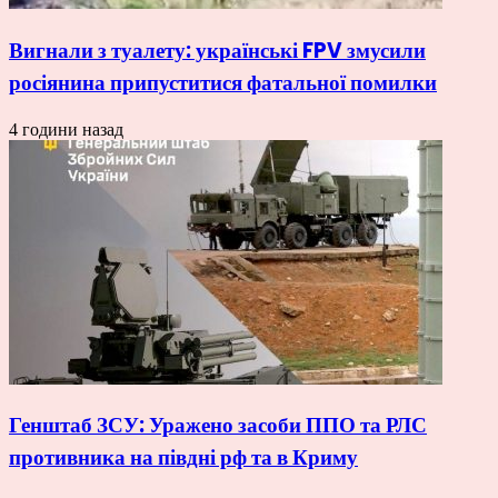
Вигнали з туалету: українські FPV змусили
росіянина припуститися фатальної помилки
4 години назад
Генштаб ЗСУ: Уражено засоби ППО та РЛС
противника на півдні рф та в Криму