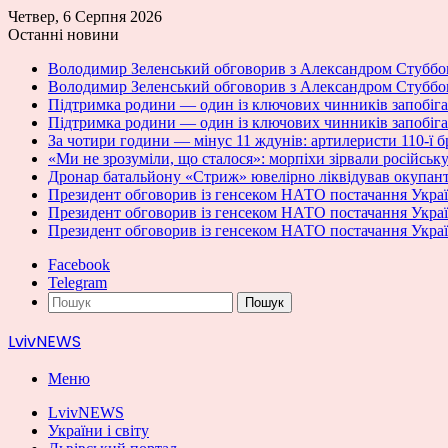
Четвер, 6 Серпня 2026
Останні новини
Володимир Зеленський обговорив з Александром Стуббо
Володимир Зеленський обговорив з Александром Стуббо
Підтримка родини — один із ключових чинників запобіган
Підтримка родини — один із ключових чинників запобіган
За чотири години — мінус 11 ждунів: артилеристи 110-ї 
«Ми не зрозуміли, що сталося»: морпіхи зірвали російсь
Дронар батальйону «Стриж» ювелірно ліквідував окупан
Президент обговорив із генсеком НАТО постачання Украї
Президент обговорив із генсеком НАТО постачання Украї
Президент обговорив із генсеком НАТО постачання Украї
Facebook
Telegram
Пошук
LvivNEWS
Меню
LvivNEWS
України і світу