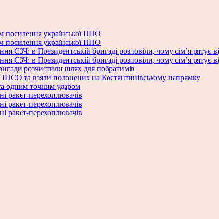
м посилення української ППО
м посилення української ППО
ня СЗЧ: в Президентській бригаді розповіли, чому сім’я рятує в
ня СЗЧ: в Президентській бригаді розповіли, чому сім’я рятує в
бригади розчистили шлях для побратимів
ку ІПСО та взяли полонених на Костянтинівському напрямку
та одним точним ударом
ні ракет-перехоплювачів
ні ракет-перехоплювачів
ні ракет-перехоплювачів