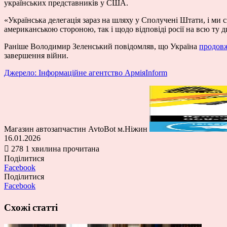
українських представників у США.
«Українська делегація зараз на шляху у Сполучені Штати, і ми 
американською стороною, так і щодо відповіді росії на всю ту д
Раніше Володимир Зеленський повідомляв, що Україна
продовж
завершення війни.
Джерело: Інформаційне агентство АрміяInform
Магазин автозапчастин AvtoBot м.Ніжин
16.01.2026
278
1 хвилина прочитана
Поділитися
Facebook
Поділитися
Facebook
Схожі статті