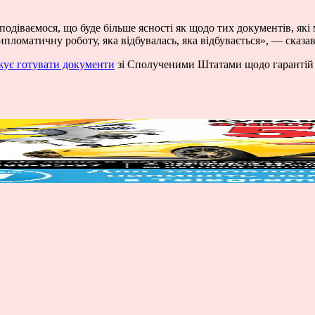
сподіваємося, що буде більше ясності як щодо тих документів, які
ипломатичну роботу, яка відбувалась, яка відбувається», — сказа
ує готувати документи
зі Сполученими Штатами щодо гарантій б