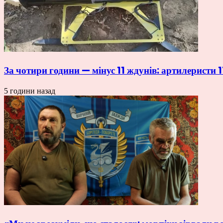
За чотири години — мінус 11 ждунів: артилеристи
5 години назад