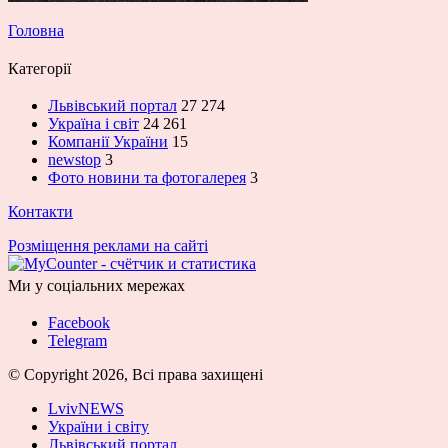
Головна
Категорії
Львівський портал
27 274
Україна і світ
24 261
Компанії України
15
newstop
3
Фото новини та фотогалерея
3
Контакти
Розміщення реклами на сайті
Ми у соціальних мережах
Facebook
Telegram
© Copyright 2026, Всі права захищені
LvivNEWS
України і світу
Львівський портал