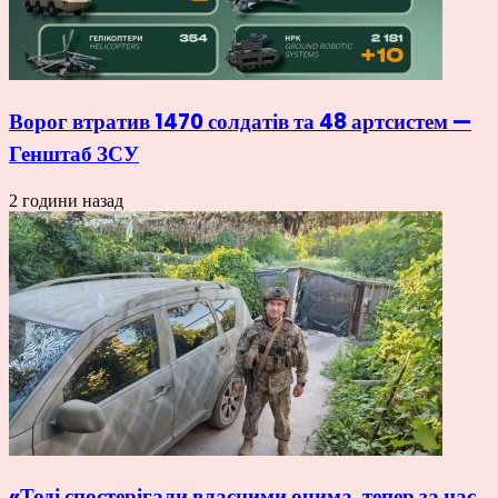
Ворог втратив 1470 солдатів та 48 артсистем —
Генштаб ЗСУ
2 години назад
«Тоді спостерігали власними очима, тепер за нас