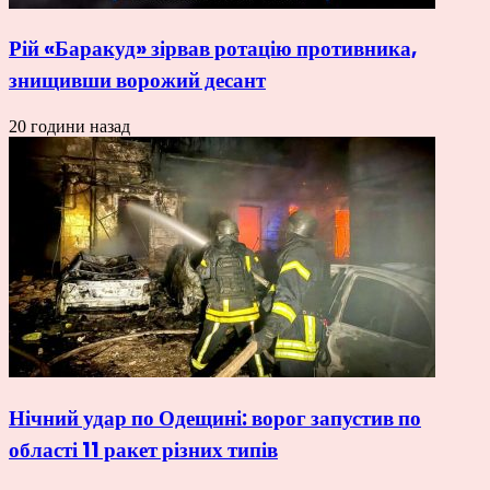
Рій «Баракуд» зірвав ротацію противника,
знищивши ворожий десант
20 години назад
Нічний удар по Одещині: ворог запустив по
області 11 ракет різних типів