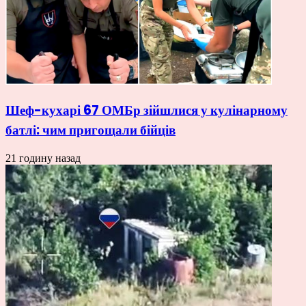
Шеф-кухарі 67 ОМБр зійшлися у кулінарному
батлі: чим пригощали бійців
21 годину назад