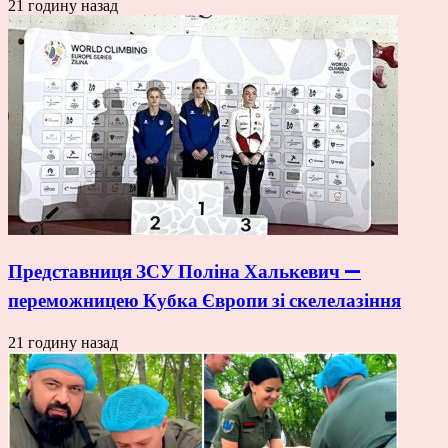
21 годину назад
Представниця ЗСУ Поліна Халькевич —
переможницею Кубка Європи зі скелелазіння
21 годину назад