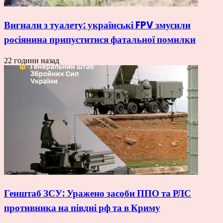
Вигнали з туалету: українські FPV змусили
росіянина припуститися фатальної помилки
22 години назад
Генштаб ЗСУ: Уражено засоби ППО та РЛС
противника на півдні рф та в Криму