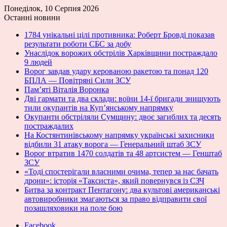
Понеділок, 10 Серпня 2026
Останні новини
1784 унікальні цілі противника: Роберт Бровді показав
результати роботи СБС за добу
Унаслідок ворожих обстрілів Харківщини постраждало
9 людей
Ворог завдав удару керованою ракетою та понад 120
БПЛА — Повітряні Сили ЗСУ
Пам’яті Віталія Воронка
Дві гармати та два склади: воїни 14-ї бригади знищують
тили окупантів на Купʼянському напрямку
Окупанти обстріляли Сумщину: двоє загиблих та десять
постраждалих
На Костянтинівському напрямку українські захисники
відбили 31 атаку ворога — Генеральний штаб ЗСУ
Ворог втратив 1470 солдатів та 48 артсистем — Генштаб
ЗСУ
«Тоді спостерігали власними очима, тепер за нас бачать
дрони»: історія «Таксиста», який повернувся із СЗЧ
Битва за контракт Пентагону: два культові американські
автовиробники змагаються за право відправити свої
позашляховики на поле бою
Facebook