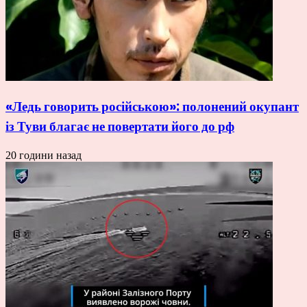
«Ледь говорить російською»: полонений окупант
із Туви благає не повертати його до рф
20 години назад