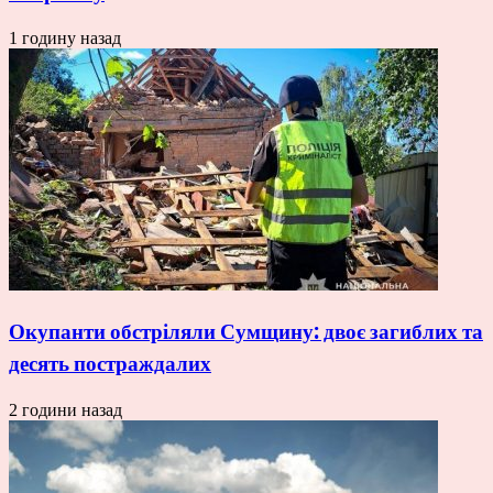
1 годину назад
Окупанти обстріляли Сумщину: двоє загиблих та
десять постраждалих
2 години назад