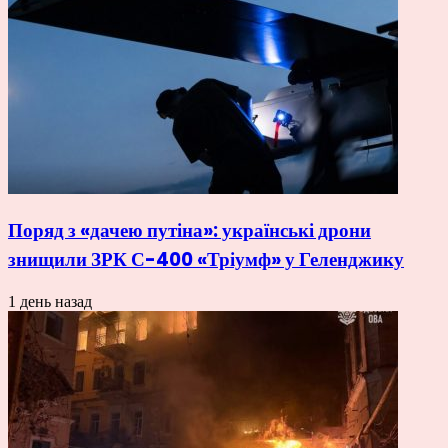
Поряд з «дачею путіна»: українські дрони
знищили ЗРК С-400 «Тріумф» у Геленджику
1 день назад