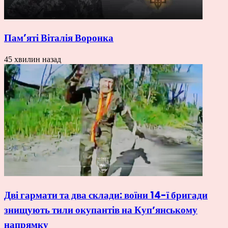
Пам’яті Віталія Воронка
45 хвилин назад
Дві гармати та два склади: воїни 14-ї бригади
знищують тили окупантів на Купʼянському
напрямку