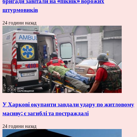
бригади завітали на «пікнік» ворожих
штурмовиків
24 години назад
У Харкові окупанти завдали удару по житловому
масиву: є загиблі та постраждалі
24 години назад