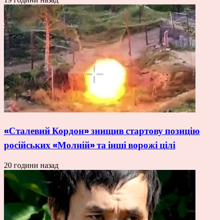
«Сталевий Кордон» знищив стартову позицію
російських «Молній» та інші ворожі цілі
20 години назад