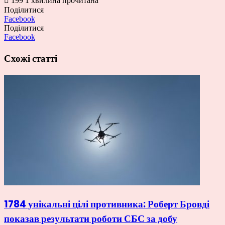
199
1 хвилина прочитана
Поділитися
Facebook
Поділитися
Facebook
Схожі статті
1784 унікальні цілі противника: Роберт Бровді
показав результати роботи СБС за добу