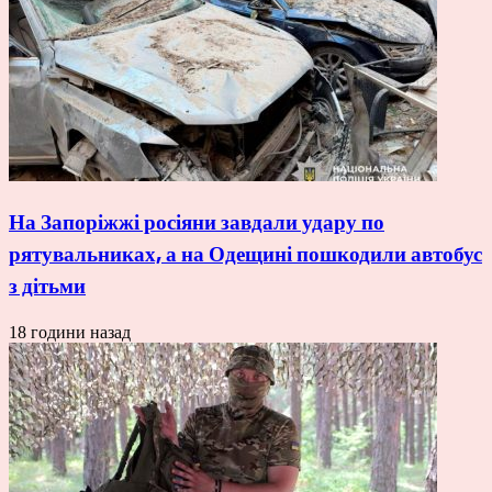
На Запоріжжі росіяни завдали удару по
рятувальниках, а на Одещині пошкодили автобус
з дітьми
18 години назад