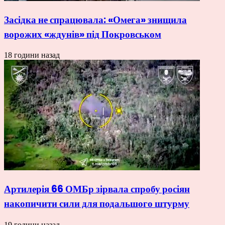
Засідка не спрацювала: «Омега» знищила
ворожих «ждунів» під Покровськом
18 години назад
Артилерія 66 ОМБр зірвала спробу росіян
накопичити сили для подальшого штурму
19 години назад