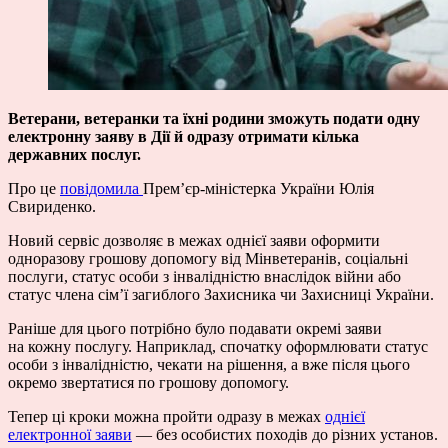
Ветерани, ветеранки та їхні родини зможуть подати одну
електронну заяву в Дії й одразу отримати кілька
державних послуг.
Про це
повідомила
Прем’єр-міністерка України Юлія
Свириденко.
Новий сервіс дозволяє в межах однієї заяви оформити
одноразову грошову допомогу від Мінветеранів, соціальні
послуги, статус особи з інвалідністю внаслідок війни або
статус члена сім’ї загиблого Захисника чи Захисниці України.
Раніше для цього потрібно було подавати окремі заяви
на кожну послугу. Наприклад, спочатку оформлювати статус
особи з інвалідністю, чекати на рішення, а вже після цього
окремо звертатися по грошову допомогу.
Тепер ці кроки можна пройти одразу в межах
однієї
електронної заяви
— без особистих походів до різних установ.