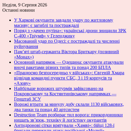
Неділя, 9 Серпня 2026
Останні новини
У Харкові окупанти завдали удару по житловому
масиву: є загиблі та постраждалі
Поряд з «дачею путіна»: українські дрони знищили ЗРК
С-400 «Тріумф» у Геленджику
Масований удар по Одесі: є постраждалі та численні
руйнування
Пам’яті штаб-сержанта Віктора Бриткару (позивний
«Монах»)
Основний напрямок — Одещина: окупанти атакували
вночі ракетами різних типів та понад 200 БПЛА
«Працюємо безпосередньо у військах»: Євгеній Хмара
відвідав командні пункти СБС, 3 і 19 корпусів та
«Азову»
Найбільше ворожих штурмів зафіксовано на
Покровському та Костянтинівському напрямках —
Генштаб ЗСУ
Ворожі втрати за минулу добу склали 1130 військових,
два танки та понад 40 артсистем
Destruction Team розбирає тил ворога: прикордонники
нищать зв’язок, техніку й логістику окупантів
Антидронові сітки врятували «Хамві»: бійці 128-ї
бригади пережили атаку російської «Молнії»