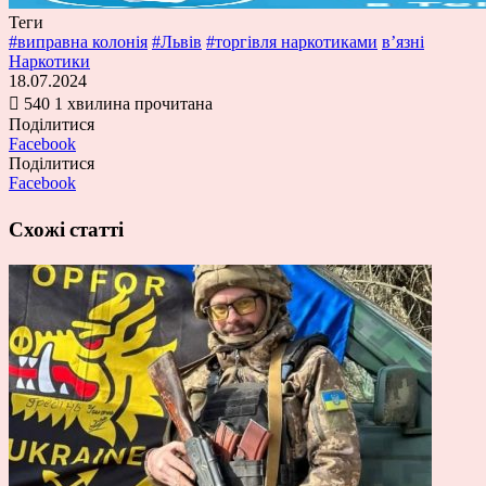
Теги
#виправна колонія
#Львів
#торгівля наркотиками
вʼязні
Наркотики
18.07.2024
540
1 хвилина прочитана
Поділитися
Facebook
Поділитися
Facebook
Схожі статті