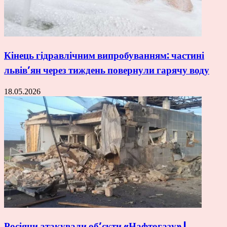
Кінець гідравлічним випробуванням: частині
львів’ян через тиждень повернули гарячу воду
18.05.2026
Росіяни атакували об’єкти «Нафтогазу» |