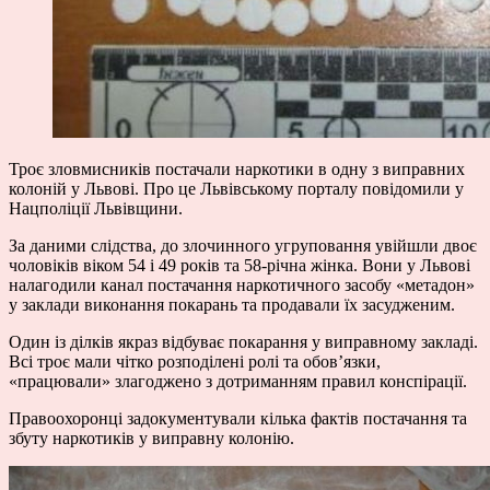
Троє зловмисників постачали наркотики в одну з виправних
колоній у Львові. Про це Львівському порталу повідомили у
Нацполіції Львівщини.
За даними слідства, до злочинного угруповання увійшли двоє
чоловіків віком 54 і 49 років та 58-річна жінка. Вони у Львові
налагодили канал постачання наркотичного засобу «метадон»
у заклади виконання покарань та продавали їх засудженим.
Один із ділків якраз відбуває покарання у виправному закладі.
Всі троє мали чітко розподілені ролі та обов’язки,
«працювали» злагоджено з дотриманням правил конспірації.
Правоохоронці задокументували кілька фактів постачання та
збуту наркотиків у виправну колонію.