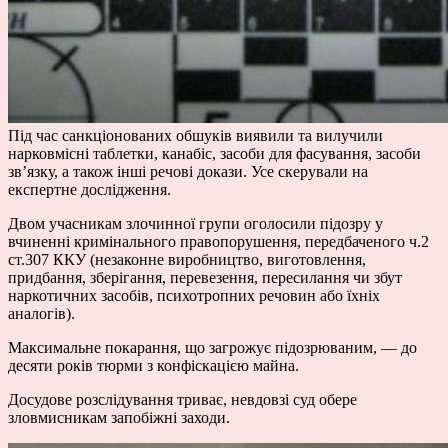
Під час санкціонованих обшуків виявили та вилучили
нарковмісні таблетки, канабіс, засоби для фасування, засоби
зв’язку, а також інші речові докази. Усе скерували на
експертне дослідження.
Двом учасникам злочинної групи оголосили підозру у
вчиненні кримінального правопорушення, передбаченого ч.2
ст.307 ККУ (незаконне виробництво, виготовлення,
придбання, зберігання, перевезення, пересилання чи збут
наркотичних засобів, психотропних речовин або їхніх
аналогів).
Максимальне покарання, що загрожує підозрюваним, — до
десяти років тюрми з конфіскацією майна.
Досудове розслідування триває, невдовзі суд обере
зловмисникам запобіжні заходи.