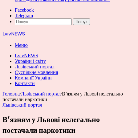
Facebook
Telegram
Пошук
LvivNEWS
Меню
LvivNEWS
України і світу
Львівський портал
Суспільне мовлення
Компанії України
Контакти
Головна
/
Львівський портал
/
Вʼязням у Львові нелегально
постачали наркотики
Львівський портал
Вʼязням у Львові нелегально
постачали наркотики