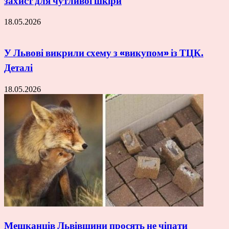
захист для чутливої шкіри
18.05.2026
У Львові викрили схему з «викупом» із ТЦК.
Деталі
18.05.2026
Мешканців Львівщини просять не чіпати