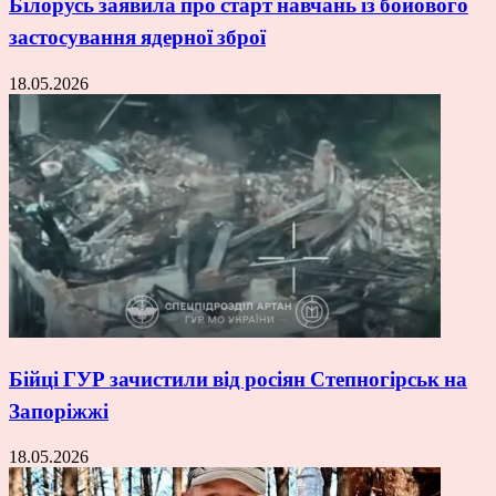
Білорусь заявила про старт навчань із бойового
застосування ядерної зброї
18.05.2026
Бійці ГУР зачистили від росіян Степногірськ на
Запоріжжі
18.05.2026