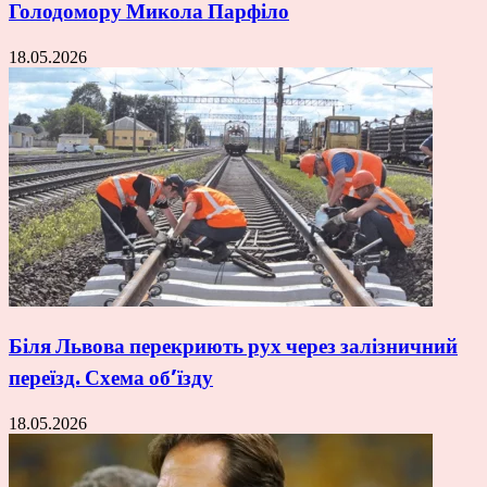
Голодомору Микола Парфіло
18.05.2026
Біля Львова перекриють рух через залізничний
переїзд. Схема об’їзду
18.05.2026