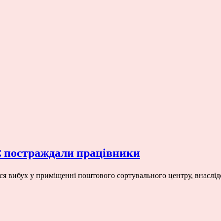
а: постраждали працівники
вся вибух у приміщенні поштового сортувального центру, внаслід