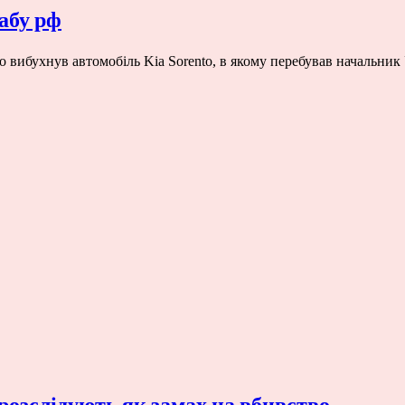
абу рф
 вибухнув автомобіль Kia Sorento, в якому перебував начальник
розслідують як замах на вбивство