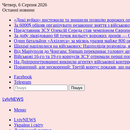
Четвер, 6 Серпня 2026
Останні новини
«Дикі вуйки» вистежили та знищили позицію ворожих о
За 6000$ обіцяв організувати незаконне зняття з військо
Представник ЗСУ Олексій Середа став чемпіоном Європи 
За добу ліквідовано 68 точок вильоту ворожих дронів —
Один батальйон «Ахіллеса» за місяць уразив майже 800 о
Шахраї націлилися на військових: Нацполіція розповіла, як
Від Маріуполя до Чонгара: Signum перекриває головну ар
Військові 16-го та 19-го корпусів ЗСУ отримали перші 
На Дніпропетровщині викрили агентку військової контрр
Поранений, але нескорений: Третій корпус показав, шо н
Facebook
Telegram
Пошук
LvivNEWS
Меню
LvivNEWS
України і світу