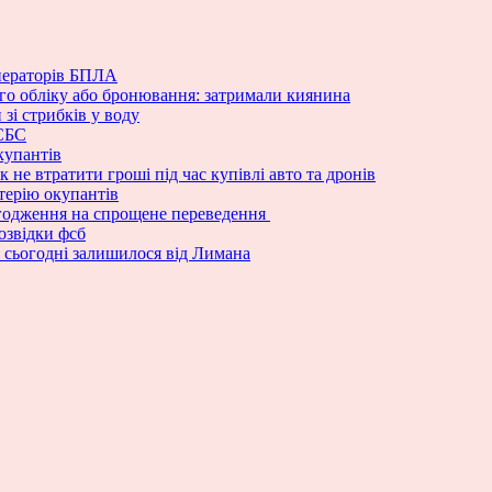
ператорів БПЛА
вого обліку або бронювання: затримали киянина
зі стрибків у воду
 СБС
купантів
 не втратити гроші під час купівлі авто та дронів
терію окупантів
погодження на спрощене переведення
озвідки фсб
а сьогодні залишилося від Лимана