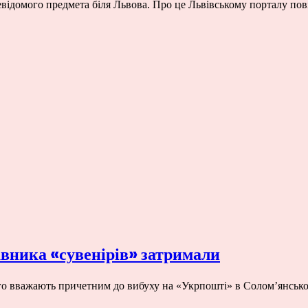
 невідомого предмета біля Львова. Про це Львівському порталу п
авника «сувенірів» затримали
го вважають причетним до вибуху на «Укрпошті» в Солом’янсько