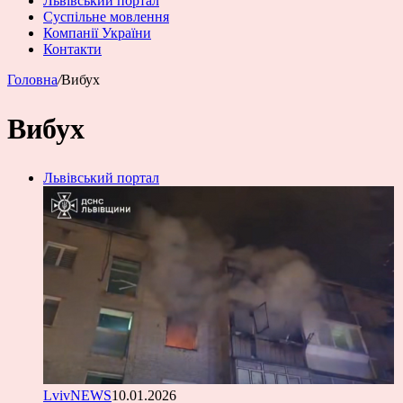
Львівський портал
Суспільне мовлення
Компанії України
Контакти
Головна
/
Вибух
Вибух
Львівський портал
LvivNEWS
10.01.2026