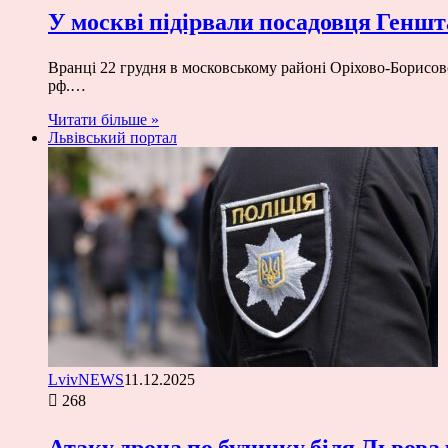
У москві підірвали посадовця Геншт
Вранці 22 грудня в московському районі Оріхово-Борисово
рф.…
Читати більше »
Львівський портал
LvivNEWS
11.12.2025
268
Атаку дрона по будинку біля Львова 