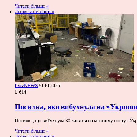
Читати більше »
Львівський портал
LvivNEWS
30.10.2025
614
Посилка, яка вибухнула на «Укрпошт
Посилка, що вибухнула 30 жовтня на митному посту «Ук
Читати більше »
Львівський портал