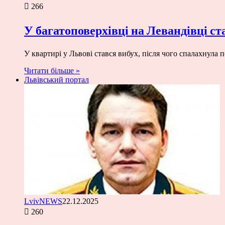
266
У багатоповерхівці на Левандівці ст
У квартирі у Львові стався вибух, після чого спалахнул
Читати більше »
Львівський портал
LvivNEWS
22.12.2025
260