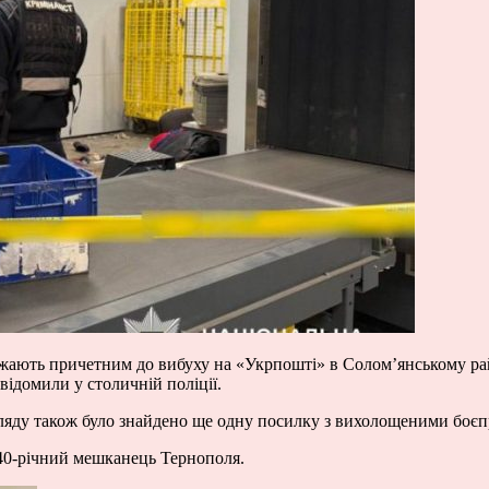
ажають причетним до вибуху на «Укрпошті» в Солом’янському ра
відомили у столичній поліції.
огляду також було знайдено ще одну посилку з вихолощеними боє
40-річний мешканець Тернополя.