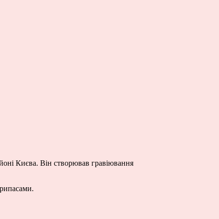
йоні Києва. Він створював гравіювання
припасами.