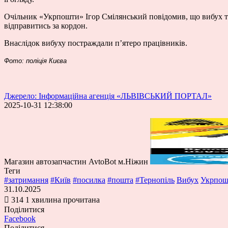
Очільник «Укрпошти» Ігор Смілянський повідомив, що вибух т
відправитись за кордон.
Внаслідок вибуху постраждали п’ятеро працівників.
Фото: поліція Києва
Джерело: Інформаційна агенція «ЛЬВІВСЬКИЙ ПОРТАЛ»
2025-10-31 12:38:00
Магазин автозапчастин AvtoBot м.Ніжин
Теги
#затримання
#Київ
#посилка
#пошта
#Тернопіль
Вибух
Укрпош
31.10.2025
314
1 хвилина прочитана
Поділитися
Facebook
Поділитися