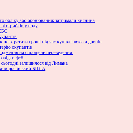
вого обліку або бронювання: затримали киянина
зі стрибків у воду
 СБС
купантів
 не втратити гроші під час купівлі авто та дронів
терію окупантів
погодження на спрощене переведення
озвідки фсб
а сьогодні залишилося від Лимана
ивній російський БПЛА