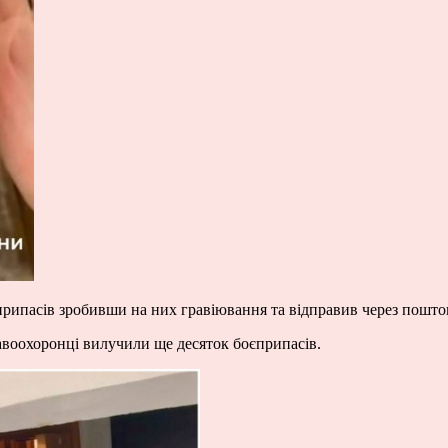
припасів зробивши на них гравіювання та відправив через поштов
авоохоронці вилучили ще десяток боєприпасів.