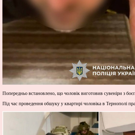
Попередньо встановлено, що чоловік виготовив сувеніри з боє
Під час проведення обшуку у квартирі чоловіка в Тернополі пр