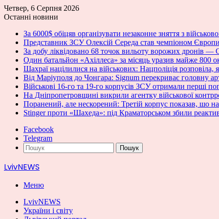
Четвер, 6 Серпня 2026
Останні новини
За 6000$ обіцяв організувати незаконне зняття з військо
Представник ЗСУ Олексій Середа став чемпіоном Європи 
За добу ліквідовано 68 точок вильоту ворожих дронів —
Один батальйон «Ахіллеса» за місяць уразив майже 800 о
Шахраї націлилися на військових: Нацполіція розповіла, як
Від Маріуполя до Чонгара: Signum перекриває головну ар
Військові 16-го та 19-го корпусів ЗСУ отримали перші 
На Дніпропетровщині викрили агентку військової контрр
Поранений, але нескорений: Третій корпус показав, шо н
Stinger проти «Шахеда»: під Краматорськом збили реакт
Facebook
Telegram
Пошук
LvivNEWS
Меню
LvivNEWS
України і світу