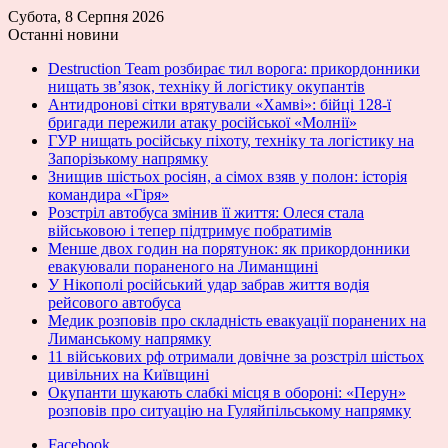
Субота, 8 Серпня 2026
Останні новини
Destruction Team розбирає тил ворога: прикордонники
нищать зв’язок, техніку й логістику окупантів
Антидронові сітки врятували «Хамві»: бійці 128-ї
бригади пережили атаку російської «Молнії»
ГУР нищать російську піхоту, техніку та логістику на
Запорізькому напрямку
Знищив шістьох росіян, а сімох взяв у полон: історія
командира «Гіря»
Розстріл автобуса змінив її життя: Олеся стала
військовою і тепер підтримує побратимів
Менше двох годин на порятунок: як прикордонники
евакуювали пораненого на Лиманщині
У Нікополі російський удар забрав життя водія
рейсового автобуса
Медик розповів про складність евакуації поранених на
Лиманському напрямку
11 військових рф отримали довічне за розстріл шістьох
цивільних на Київщині
Окупанти шукають слабкі місця в обороні: «Перун»
розповів про ситуацію на Гуляйпільському напрямку
Facebook