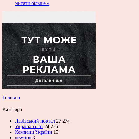
Читати більше »
Головна
Категорії
Львівський портал
27 274
Україна і світ
24 226
Компанії України
15
newstop
3