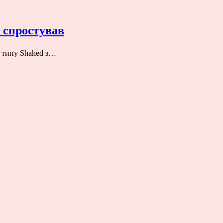
ш спростував
А типу Shahed з…