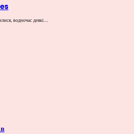
bes
шилися, водночас деякі…
ів