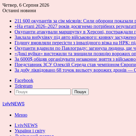
Четвер, 6 Серпня 2026
Останні новини
211 600 окупантів за сім місяців: Сили оборони показали 
«На етапі 2026–2027 років досягнемо потрібних результат
Окупанти атакували маршрутку в Херсоні, постраждали п
Заклала вибухівку під авто військового: киянку засуджено
Годину вмовляли пересісти з інвалідного візка на НРК: п
Окупанти вдарили по Павлограду: загинула людина, ще ч
«Дикі вуйки» вистежили та знищили позицію ворожих о
За 6000$ обіцяв організувати незаконне зняття з військо
Представник ЗСУ Олексій Середа став чемпіоном Європи 
За добу ліквідовано 68 точок вильоту ворожих дронів —
Facebook
Telegram
Пошук
LvivNEWS
Меню
LvivNEWS
України і світу