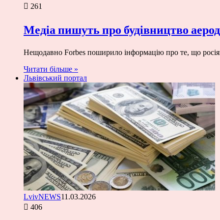
261
Медіа пишуть про будівництво аерод
Нещодавно Forbes поширило інформацію про те, що росіян
Читати більше »
Львівський портал
LvivNEWS
11.03.2026
406