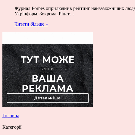
Журнал Forbes оприлюднив рейтинг найзаможніших людей 
Укрінформ. Зокрема, Рінат…
Читати більше »
Головна
Категорії