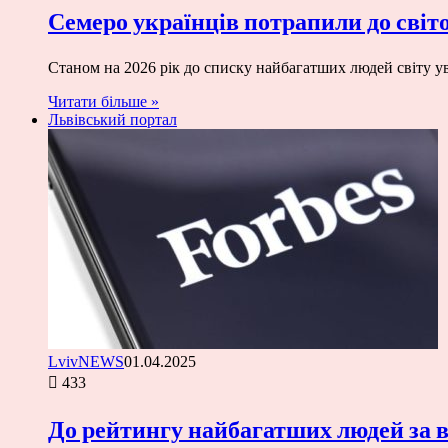
Семеро українців потрапили до світ
Станом на 2026 рік до списку найбагатших людей світу ув
Читати більше »
Львівський портал
LvivNEWS
01.04.2025
433
До рейтингу найбагатших людей за 