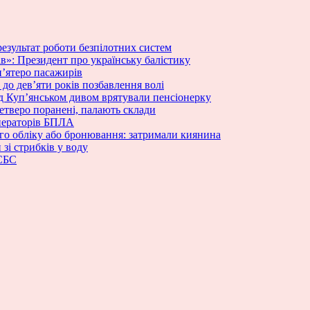
результат роботи безпілотних систем
ів»: Президент про українську балістику
’ятеро пасажирів
 до дев’яти років позбавлення волі
ід Куп’янськом дивом врятували пенсіонерку
етверо поранені, палають склади
ператорів БПЛА
вого обліку або бронювання: затримали киянина
зі стрибків у воду
 СБС