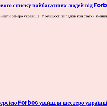
ового списку найбагатших людей від For
ійшли семеро українців. У більшості випадків їхні статки змен
версією Forbes увійшли шестеро українц