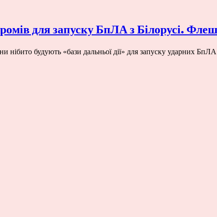
ромів для запуску БпЛА з Білорусі. Фле
и нібито будують «бази дальньої дії» для запуску ударних БпЛ