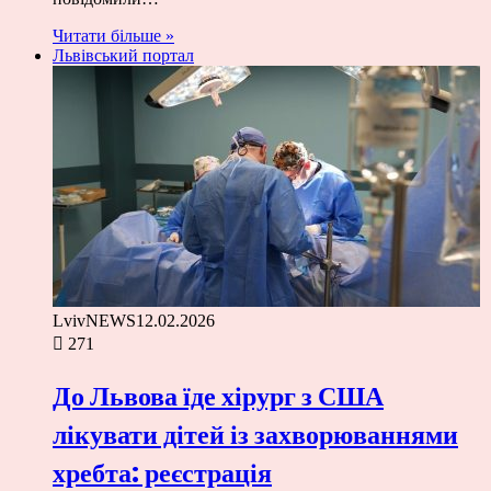
Читати більше »
Львівський портал
LvivNEWS
12.02.2026
271
До Львова їде хірург з США
лікувати дітей із захворюваннями
хребта: реєстрація