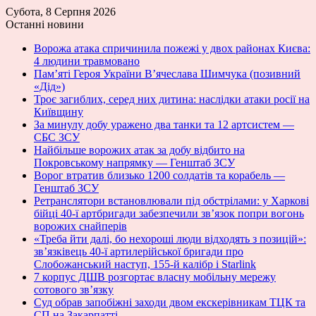
Субота, 8 Серпня 2026
Останні новини
Ворожа атака спричинила пожежі у двох районах Києва:
4 людини травмовано
Пам’яті Героя України В’ячеслава Шимчука (позивний
«Дід»)
Троє загиблих, серед них дитина: наслідки атаки росії на
Київщину
За минулу добу уражено два танки та 12 артсистем —
СБС ЗСУ
Найбільше ворожих атак за добу відбито на
Покровському напрямку — Генштаб ЗСУ
Ворог втратив близько 1200 солдатів та корабель —
Генштаб ЗСУ
Ретранслятори встановлювали під обстрілами: у Харкові
бійці 40-ї артбригади забезпечили зв’язок попри вогонь
ворожих снайперів
«Треба йти далі, бо нехороші люди відходять з позицій»:
зв’язківець 40-ї артилерійської бригади про
Слобожанський наступ, 155-й калібр і Starlink
7 корпус ДШВ розгортає власну мобільну мережу
сотового зв’язку
Суд обрав запобіжні заходи двом екскерівникам ТЦК та
СП на Закарпатті