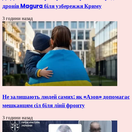
дронів Magura біля узбережжя Криму
3 години назад
Не залишають людей самих: як «Азов» допомагає
мешканцям сіл біля лінії фронту
3 години назад