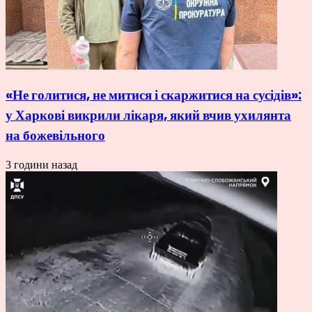
«Не голитися, не митися і скаржитися на сусідів»:
у Харкові викрили лікаря, який вчив ухилянта
на божевільного
3 години назад