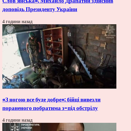
Слов’янська»: Михайло Драпатий здійснив
доповідь Президенту України
4 години назад
«З ногою все буде добре»: бійці вивезли
пораненого побратима з-під обстрілу
4 години назад