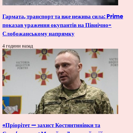
Гармата, транспорт та вже нежива сила: Prime
показав ураження окупантів на Північно-
Слобожанському напрямку
4 години назад
«Пріорітет — захист Костянтинівки та