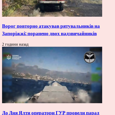
Ворог повторно атакував рятувальників на
Запоріжжі: поранено двох надзвичайників
2 години назад
До Дня Ялти оператори ГУР провели парад