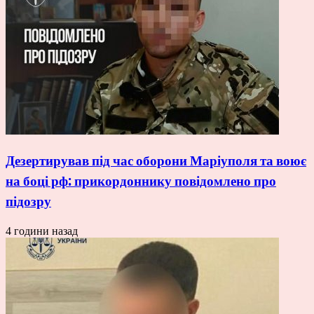
Дезертирував під час оборони Маріуполя та воює
на боці рф: прикордоннику повідомлено про
підозру
4 години назад