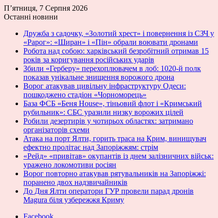
П’ятниця, 7 Серпня 2026
Останні новини
Дружба з садочку, «Золотий хрест» і повернення із СЗЧ у
«Рарог»: «Ширан» і «Пін» обрали воювати дронами
Робота над собою: харківський безробітний отримав 15
років за коригування російських ударів
Збили «Герберу» перехоплювачем в лоб: 1020-й полк
показав унікальне знищення ворожого дрона
Ворог атакував цивільну інфраструктуру Одеси:
пошкоджено стадіон «Чорноморець»
База ФСБ «Беня House», тіньовий флот і «Кримський
рубильник»: СБС уразили низку ворожих цілей
Робили дезертирів у чотирьох областях: затримано
організаторів схеми
Атака на порт Ялти, горить траса на Крим, винищувач
ефектно пролітає над Запоріжжям: стрім
«Рейд» «привітав» окупантів із днем залізничних військ:
уражено локомотиви росіян
Ворог повторно атакував рятувальників на Запоріжжі:
поранено двох надзвичайників
До Дня Ялти оператори ГУР провели парад дронів
Magura біля узбережжя Криму
Facebook