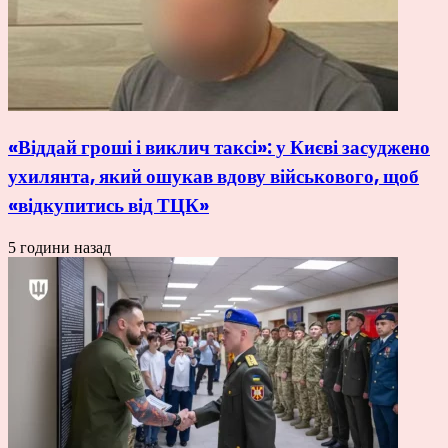
«Віддай гроші і виклич таксі»: у Києві засуджено
ухилянта, який ошукав вдову військового, щоб
«відкупитись від ТЦК»
5 години назад