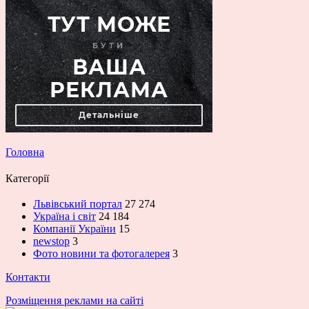
Головна
Категорії
Львівський портал
27 274
Україна і світ
24 184
Компанії України
15
newstop
3
Фото новини та фотогалерея
3
Контакти
Розміщення реклами на сайті