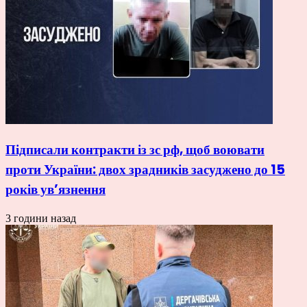
Підписали контракти із зс рф, щоб воювати
проти України: двох зрадників засуджено до 15
років ув’язнення
3 години назад