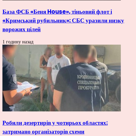
База ФСБ «Беня House», тіньовий флот і
«Кримський рубильник»: СБС уразили низку
ворожих цілей
1 годину назад
Робили дезертирів у чотирьох областях:
затримано організаторів схеми