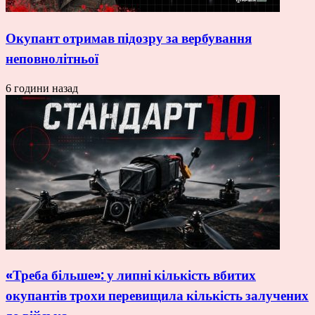
Окупант отримав підозру за вербування
неповнолітньої
6 години назад
«Треба більше»: у липні кількість вбитих
окупантів трохи перевищила кількість залучених