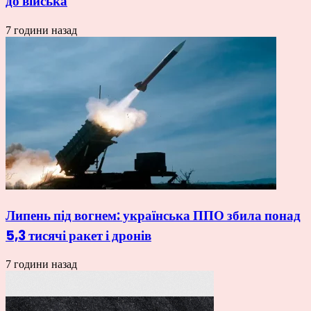
до війська
7 години назад
Липень під вогнем: українська ППО збила понад
5,3 тисячі ракет і дронів
7 години назад