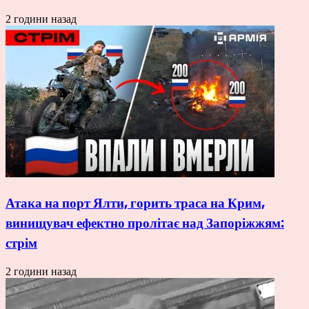
2 години назад
Атака на порт Ялти, горить траса на Крим,
винищувач ефектно пролітає над Запоріжжям:
стрім
2 години назад