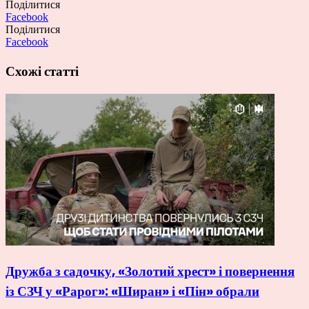
Поділитися
Facebook
Поділитися
Facebook
Схожі статті
Дружба з садочку, «Золотий хрест» і повернення
із СЗЧ у «Рарог»: «Ширан» і «Пін» обрали