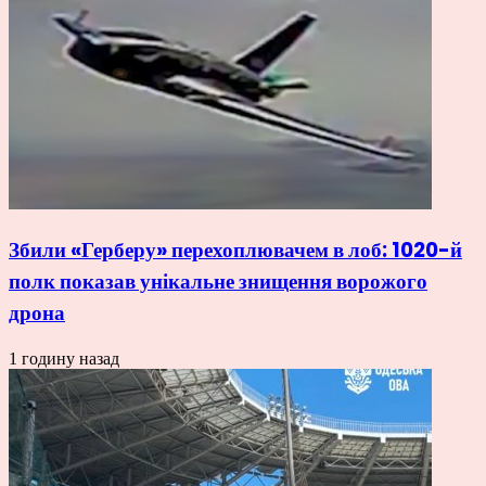
Збили «Герберу» перехоплювачем в лоб: 1020-й
полк показав унікальне знищення ворожого
дрона
1 годину назад