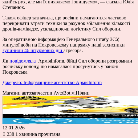
якийсь рух,
але ми їх виявляємо і знищуємо
», —
сказала Юлія
Степанюк.
Також офіцер зазначила, що росіяни намагаються частково
перекривати втрати техніки за рахунок збільшення кількості
дронів-камікадзе, ускладнюючи логістику Сил оборони.
За оперативною інформацією Генерального штабу ЗСУ,
минулої доби на Покровському напрямку наші захисники
зупинили 46 штурмових дій
агресора.
Як
повідомляла
АрміяInform, бійці Сил оборони розгромили
російську колону, що намагалася просунутись у районі
Покровська.
Джерело: Інформаційне агентство АрміяInform
Магазин автозапчастин AvtoBot м.Ніжин
12.01.2026
238
1 хвилина прочитана