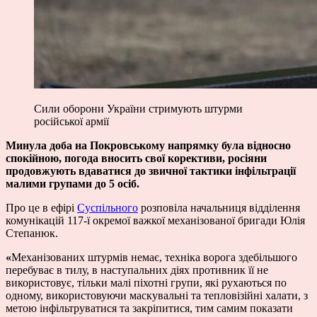
Сили оборони України стримують штурми
російської армії
Минула доба на Покровському напрямку була відносно
спокійною, погода вносить свої корективи, росіяни
продовжують вдаватися до звичної тактики інфільтрації
малими групами до 5 осіб.
Про це в ефірі
Суспільного
розповіла начальниця відділення
комунікацій 117-ї окремої важкої механізованої бригади Юлія
Степанюк.
«
Механізованих штурмів немає, техніка ворога здебільшого
перебуває в тилу, в наступальних діях противник її не
використовує, тільки малі піхотні групи, які
рухаються по
одному, використовуючи маскувальні та тепловізійні халати, з
метою інфільтруватися та закріпитися, тим самим показати