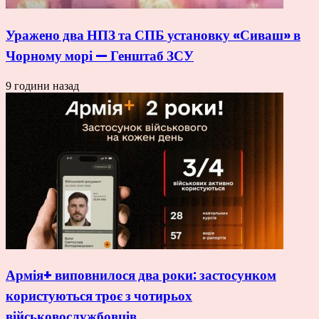
Уражено два НПЗ та СПБ установку «Сиваш» в
Чорному морі — Генштаб ЗСУ
9 години назад
Армія+ виповнилося два роки: застосунком
користуються троє з чотирьох
військовослужбовців