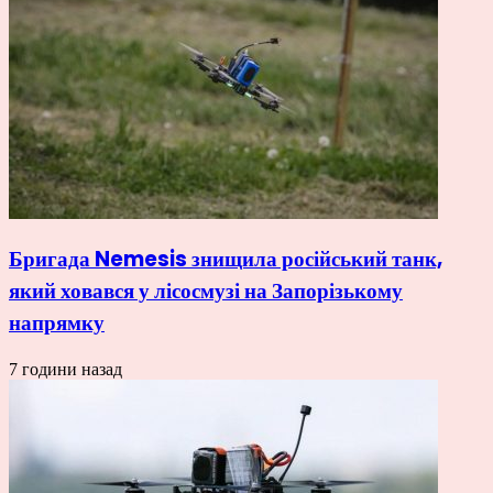
Бригада Nemesis знищила російський танк,
який ховався у лісосмузі на Запорізькому
напрямку
7 години назад