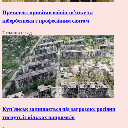
Президент привітав воїнів зв’язку та
кібербезпеки з професійним святом
7 години назад
Куп’янськ залишається під загрозою: росіяни
тиснуть із кількох напрямків