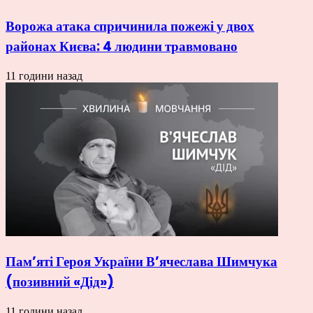
Ворожа атака спричинила пожежі у двох
районах Києва: 4 людини травмовано
11 години назад
Пам’яті Героя України В’ячеслава Шимчука
(позивний «Дід»)
11 години назад