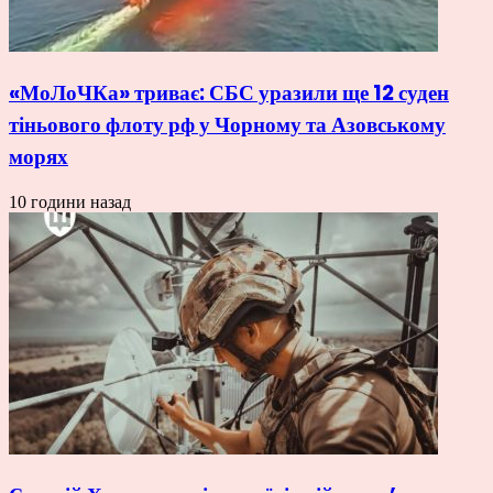
«МоЛоЧКа» триває: СБС уразили ще 12 суден
тіньового флоту рф у Чорному та Азовському
морях
10 години назад