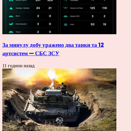
За минулу добу уражено два танки та 12
артсистем — СБС ЗСУ
11 години назад