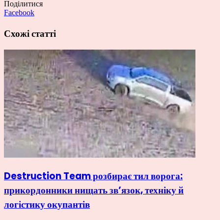
Поділитися
Facebook
Схожі статті
Destruction Team розбирає тил ворога:
прикордонники нищать зв’язок, техніку й
логістику окупантів