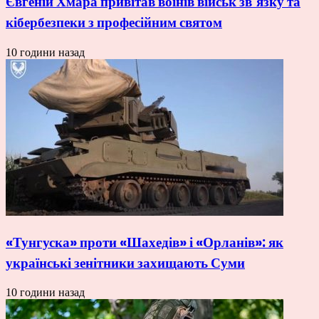
Євгеній Хмара привітав воїнів військ зв’язку та
кібербезпеки з професійним святом
10 години назад
«Тунгуска» проти «Шахедів» і «Орланів»: як
українські зенітники захищають Суми
10 години назад