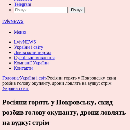
Telegram
Пошук
LvivNEWS
Меню
LvivNEWS
України і світу
Львівський портал
Суспільне мовлення
Компанії України
Контакти
Головна
/
Україна і світ
/
Росіяни горять у Покровську, скид
розбив голову окупанту, дрони ловлять на вудку: стрім
Україна і світ
Росіяни горять у Покровську, скид
розбив голову окупанту, дрони ловлять
на вудку: стрім