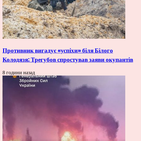
Противник вигадує «успіхи» біля Білого
Колодязя: Трегубов спростував заяви окупантів
8 години назад