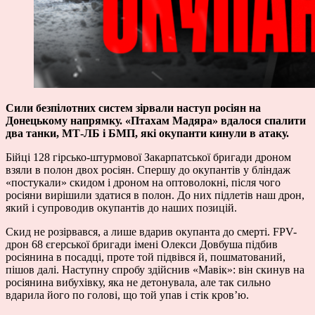
Сили безпілотних систем зірвали наступ росіян на
Донецькому напрямку. «Птахам Мадяра» вдалося спалити
два танки, МТ-ЛБ і БМП, які окупанти кинули в атаку.
Бійці 128 гірсько-штурмової Закарпатської бригади дроном
взяли в полон двох росіян. Спершу до окупантів у бліндаж
«постукали» скидом і дроном на оптоволокні, після чого
росіяни вирішили здатися в полон. До них підлетів наш дрон,
який і супроводив окупантів до наших позицій.
Скид не розірвався, а лише вдарив окупанта до смерті. FPV-
дрон 68 єгерської бригади імені Олекси Довбуша підбив
росіянина в посадці, проте той підвівся й, пошматований,
пішов далі. Наступну спробу здійснив «Мавік»: він скинув на
росіянина вибухівку, яка не детонувала, але так сильно
вдарила його по голові, що той упав і стік кров’ю.