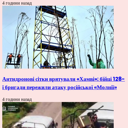
4 години назад
Антидронові сітки врятували «Хамві»: бійці 128-
ї бригади пережили атаку російської «Молнії»
4 години назад