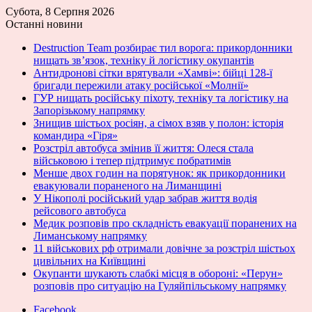
Субота, 8 Серпня 2026
Останні новини
Destruction Team розбирає тил ворога: прикордонники
нищать зв’язок, техніку й логістику окупантів
Антидронові сітки врятували «Хамві»: бійці 128-ї
бригади пережили атаку російської «Молнії»
ГУР нищать російську піхоту, техніку та логістику на
Запорізькому напрямку
Знищив шістьох росіян, а сімох взяв у полон: історія
командира «Гіря»
Розстріл автобуса змінив її життя: Олеся стала
військовою і тепер підтримує побратимів
Менше двох годин на порятунок: як прикордонники
евакуювали пораненого на Лиманщині
У Нікополі російський удар забрав життя водія
рейсового автобуса
Медик розповів про складність евакуації поранених на
Лиманському напрямку
11 військових рф отримали довічне за розстріл шістьох
цивільних на Київщині
Окупанти шукають слабкі місця в обороні: «Перун»
розповів про ситуацію на Гуляйпільському напрямку
Facebook