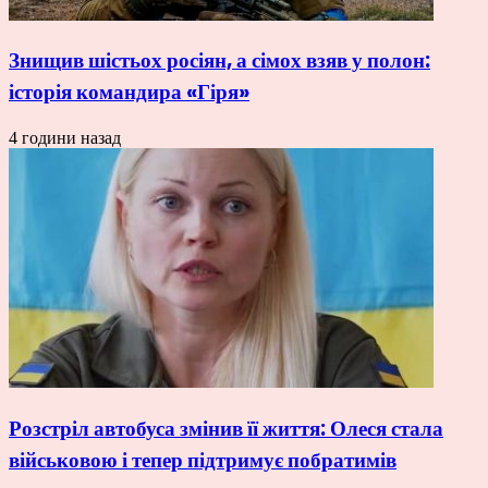
Знищив шістьох росіян, а сімох взяв у полон:
історія командира «Гіря»
4 години назад
Розстріл автобуса змінив її життя: Олеся стала
військовою і тепер підтримує побратимів