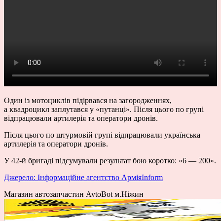
Один із мотоциклів підірвався на загородженнях,
а квадроцикл заплутався у «путанці». Після цього по групі
відпрацювали артилерія та оператори дронів.
Після цього по штурмовій групі відпрацювали українська
артилерія та оператори дронів.
У 42-й бригаді підсумували результат бою коротко: «6 — 200».
Джерело: Інформаційне агентство АрміяInform
Магазин автозапчастин AvtoBot м.Ніжин