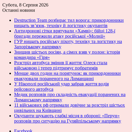
Субота, 8 Серпня 2026
Останні новини
Destruction Team розбирає тил ворога: прикордонники
нищать зв’язок, техніку й логістику окупантів
Антидронові сітки врятували «Хамві»: бійці 128-ї
бригади пережили атаку російської «Молнії»
ГУР нищать російську піхоту, техніку та логістику на
Запорізькому напрямку
Знищив шістьох росіян, а сімох взяв у полон: історія
командира «Гіря»
Розстріл автобуса змінив її життя: Олеся стала
військовою і тепер підтримує побратимів
Менше двох годин на порятунок: як прикордонники
евакуювали пораненого на Лиманщині
У Нікополі російський удар забрав життя водія
рейсового автобуса
Медик розповів про складність евакуації поранених на
Лиманському напрямку
11 військових рф отримали довічне за розстріл шістьох
цивільних на Київщині
Окупанти шукають слабкі місця в обороні: «Перун»
розповів про ситуацію на Гуляйпільському напрямку
Facebook