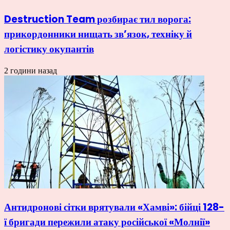
Destruction Team розбирає тил ворога:
прикордонники нищать зв’язок, техніку й
логістику окупантів
2 години назад
Антидронові сітки врятували «Хамві»: бійці 128-
ї бригади пережили атаку російської «Молнії»