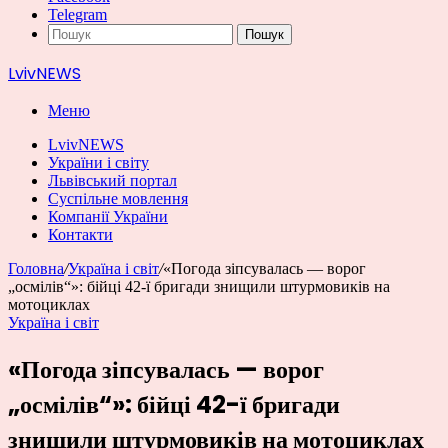
Telegram
Пошук
LvivNEWS
Меню
LvivNEWS
України і світу
Львівський портал
Суспільне мовлення
Компанії України
Контакти
Головна
/
Україна і світ
/
«Погода зіпсувалась — ворог
„осмілів“»: бійці 42-ї бригади знищили штурмовиків на
мотоциклах
Україна і світ
«Погода зіпсувалась — ворог
„осмілів“»: бійці 42-ї бригади
знищили штурмовиків на мотоциклах