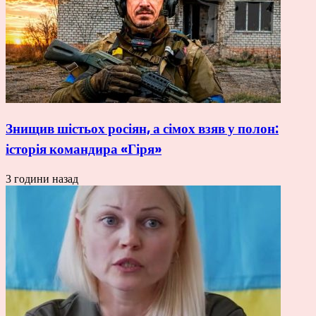
Знищив шістьох росіян, а сімох взяв у полон:
історія командира «Гіря»
3 години назад