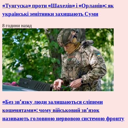
«Тунгуска» проти «Шахедів» і «Орланів»: як
українські зенітники захищають Суми
8 години назад
«Без зв’язку люди залишаються сліпими
кошенятами»: чому військовий зв’язок
називають головною нервовою системою фронту