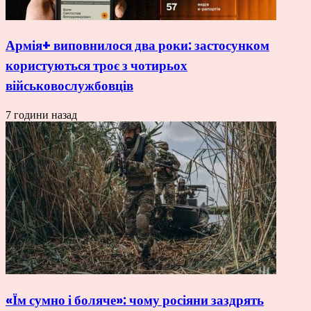
Армія+ виповнилося два роки: застосунком
користуються троє з чотирьох
військовослужбовців
7 години назад
«Їм сумно і боляче»: чому росіяни заздрять