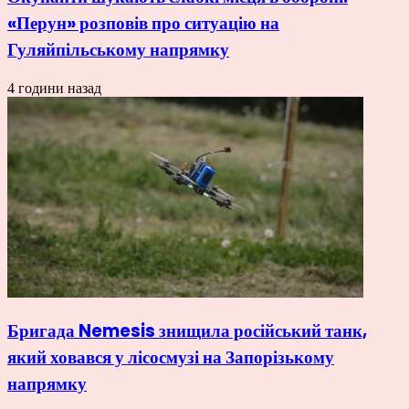
«Перун» розповів про ситуацію на
Гуляйпільському напрямку
4 години назад
Бригада Nemesis знищила російський танк,
який ховався у лісосмузі на Запорізькому
напрямку