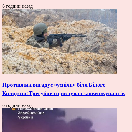
6 години назад
Противник вигадує «успіхи» біля Білого
Колодязя: Трегубов спростував заяви окупантів
6 години назад