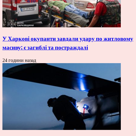
У Харкові окупанти завдали удару по житловому
масиву: є загиблі та постраждалі
24 години назад