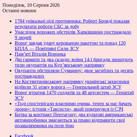
Понеділок, 10 Серпня 2026
Останні новини
1784 унікальні цілі противника: Роберт Бровді показав
результати роботи СБС за добу
Унаслідок ворожих обстрілів Харківщини постраждало
9 людей
Ворог завдав удару керованою ракетою та понад 120
БПЛА — Повітряні Сили ЗСУ
Пам’яті Віталія Воронка
Дві гармати та два склади: воїни 14-ї бригади знищують
тили окупантів на Купʼянському напрямку
Окупанти обстріляли Сумщину: двоє загиблих та десять
постраждалих
На Костянтинівському напрямку українські захисники
відбили 31 атаку ворога — Генеральний штаб ЗСУ
Ворог втратив 1470 солдатів та 48 артсистем — Генштаб
ЗСУ
«Тоді спостерігали власними очима, тепер за нас бачать
дрони»: історія «Таксиста», який повернувся із СЗЧ
Битва за контракт Пентагону: два культові американські
автовиробники змагаються за право відправити свої
позашляховики на поле бою
Facebook