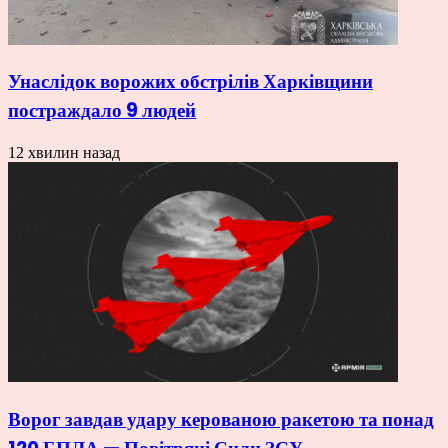
Унаслідок ворожих обстрілів Харківщини
постраждало 9 людей
12 хвилин назад
Ворог завдав удару керованою ракетою та понад