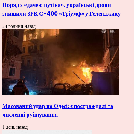
Поряд з «дачею путіна»: українські дрони
знищили ЗРК С-400 «Тріумф» у Геленджику
24 години назад
Масований удар по Одесі: є постраждалі та
численні руйнування
1 день назад