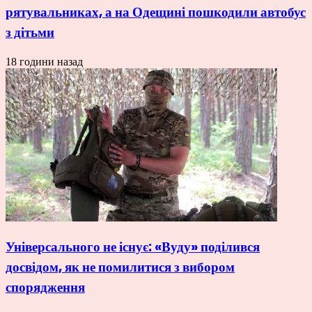
рятувальниках, а на Одещині пошкодили автобус
з дітьми
18 години назад
Універсального не існує: «Вуду» поділився
досвідом, як не помилитися з вибором
спорядження