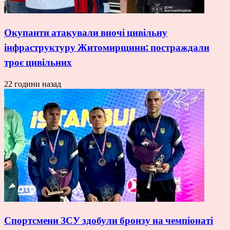
Окупанти атакували вночі цивільну
інфраструктуру Житомирщини: постраждали
троє цивільних
22 години назад
Спортсмени ЗСУ здобули бронзу на чемпіонаті