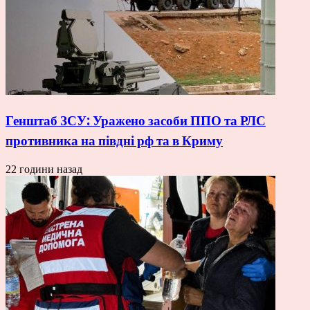
Генштаб ЗСУ: Уражено засоби ППО та РЛС
противника на півдні рф та в Криму
22 години назад