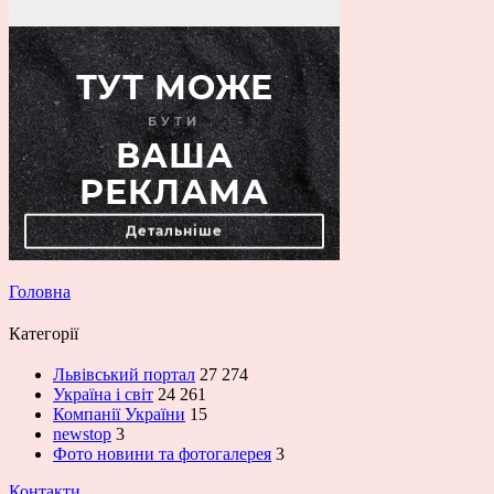
Головна
Категорії
Львівський портал
27 274
Україна і світ
24 261
Компанії України
15
newstop
3
Фото новини та фотогалерея
3
Контакти