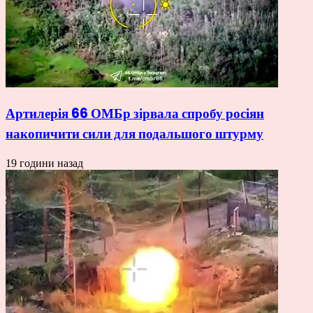
Артилерія 66 ОМБр зірвала спробу росіян
накопичити сили для подальшого штурму
19 години назад