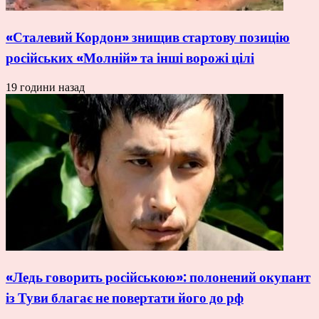
«Сталевий Кордон» знищив стартову позицію
російських «Молній» та інші ворожі цілі
19 години назад
«Ледь говорить російською»: полонений окупант
із Туви благає не повертати його до рф