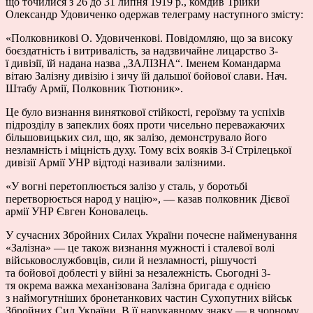
що точилися з 26 до 31 липня 1919 р., комдив Трійки
Олександр Удовиченко одержав телеграму наступного змісту:
«Полковникові О. Удовиченкові. Повідомляю, що за високу
боєздатність і витривалість, за надзвичайне лицарство 3-
ї дивізії, їй надана назва „ЗАЛІЗНА“. Іменем Командарма
вітаю Залізну дивізію і зичу їй дальшої бойової слави. Нач.
Штабу Армії, Полковник Тютюник».
Це було визнання виняткової стійкості, героїзму та успіхів
підрозділу в запеклих боях проти чисельно переважаючих
більшовицьких сил, що, як залізо, демонструвало його
незламність і міцність духу. Тому всіх вояків 3-ї Стрілецької
дивізії Армії УНР відтоді називали залізними.
«У вогні перетоплюється залізо у сталь, у боротьбі
перетворюється народ у націю», — казав полковник Дієвої
армії УНР Євген Коновалець.
У сучасних Збройних Силах України почесне найменування
«Залізна» — це також визнання мужності і сталевої волі
військовослужбовців, сили й незламності, рішучості
та бойової доблесті у війні за незалежність. Сьогодні 3-
тя окрема важка механізована Залізна бригада є однією
з наймогутніших бронетанкових частин Сухопутних військ
Збройних Сил України. В її нарукавному знаку — в чорному