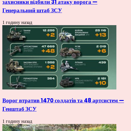
захисники відбили 31 атаку ворога —
Генеральний штаб ЗСУ
1 годину назад
Ворог втратив 1470 солдатів та 48 артсистем —
Генштаб ЗСУ
1 годину назад