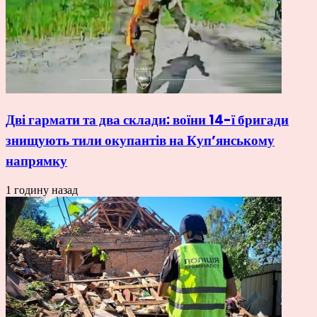
Дві гармати та два склади: воїни 14-ї бригади
знищують тили окупантів на Купʼянському
напрямку
1 годину назад