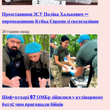
Представниця ЗСУ Поліна Халькевич —
переможницею Кубка Європи зі скелелазіння
20 години назад
Шеф-кухарі 67 ОМБр зійшлися у кулінарному
батлі: чим пригощали бійців