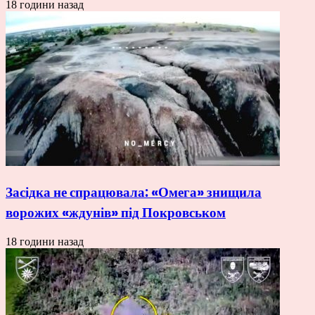
18 години назад
Засідка не спрацювала: «Омега» знищила
ворожих «ждунів» під Покровськом
18 години назад