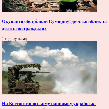
Окупанти обстріляли Сумщину: двоє загиблих та
десять постраждалих
1 годину назад
На Костянтинівському напрямку українські