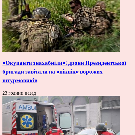
«Окупанти знахабніли»: дрони Президентської
бригади завітали на «пікнік» ворожих
штурмовиків
23 години назад