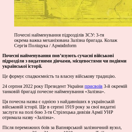
Почесні найменування підрозділів ЗСУ: 3-тя
окрема важка механізована Залізна бригада. Колаж
Сергія Поліщука / АрміяInform
Почесні найменування пов’язують сучасні військові
підрозділи з видатними діячами, місцевостями чи подіями
української історії.
Це формує спадкоємність та власну військову традицію.
24 серпня 2022 року Президент України
присвоїв
3-й окремій
танковій бригаді почесне найменування «Залізна».
Ця почесна назва є однією з найдавніших в українській
військовій історії. Ще в серпні 1919 року за свої видатні
заслуги на полі бою 3-тя Стрілецька дивізія Армії УНР
отримала назву «Залізна».
Після переможних боїв за Вапнярський залізничний вузол,