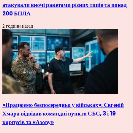
атакували вночі ракетами різних типів та понад
200 БПЛА
2 години назад
«Працюємо безпосередньо у військах»: Євгеній
Хмара відвідав командні пункти СБС, 3 і 19
корпусів та «Азову»