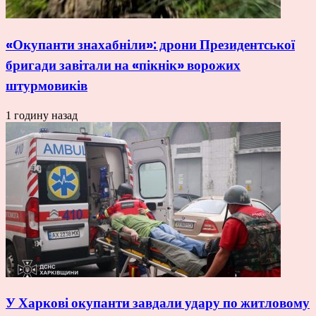
«Окупанти знахабніли»: дрони Президентської
бригади завітали на «пікнік» ворожих
штурмовиків
1 годину назад
У Харкові окупанти завдали удару по житловому