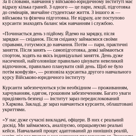
За її словами, навчання у військово-юридичному інституті має
відразу кілька граней. З одного — це пари, лекції, підготовка
до семінарів, звичайне студентське життя. З іншого ж —
військова та фізична підготовка. Не відразу, але поступово
курсанти знаходять баланс між навчанням і службою.
«Починається день з підйому. Йдемо на зарядку, після
зарядки — сніданок. Після сніданку займаємося своїми
справами, готуємося до навчання. Потім — пари, практичні
заняття. Після занять — самопідготовка, деякі займаються
спортом, ходять на якісь індивідуальні заняття. День дуже
насичений, найголовніше правильно цінувати невеликий
відпочинок, правильно планувати свій день. Щоб не було
потім конфузів», — розповіла курсантка другого навчального
курсу Військово-юридичного інституту
Курсанти забезпечуються усім необхідним — проживанням,
харчуванням, одягом, грошовим забезпеченням. Багато уваги
приділяють безпеці — інститут зараз передислокований
з Харкова. Закладі, де зараз навчаються курсанти, облаштовані
укриттями.
«У нас дуже сучасні викладачі, офіцери. В них є реальний
досвід. Ми займаємось, аналізуємо, опрацьовуємо реальні
кейси. Навчальний процес адаптований до нинішніх реалій,