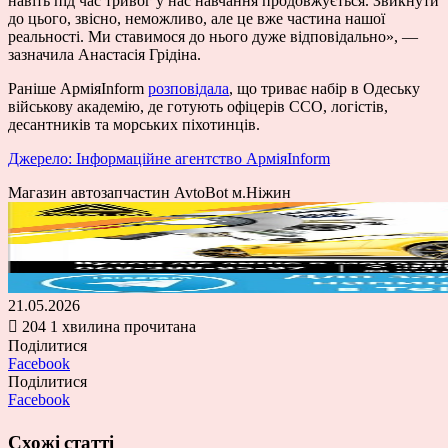
навіть під час тривог у нас навчання продовжується. Звикнути
до цього, звісно, неможливо, але це вже частина нашої
реальності. Ми ставимося до нього дуже відповідально», —
зазначила Анастасія Грідіна.
Раніше АрміяInform
розповідала
, що триває набір в Одеську
військову академію, де готують офіцерів ССО, логістів,
десантників та морських піхотинців.
Джерело: Інформаційне агентство АрміяInform
Магазин автозапчастин AvtoBot м.Ніжин
21.05.2026
204
1 хвилина прочитана
Поділитися
Facebook
Поділитися
Facebook
Схожі статті