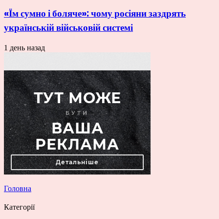
«Їм сумно і боляче»: чому росіяни заздрять
українській військовій системі
1 день назад
Головна
Категорії