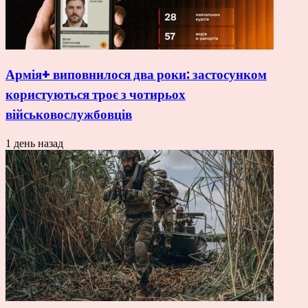
Армія+ виповнилося два роки: застосунком
користуються троє з чотирьох
військовослужбовців
1 день назад