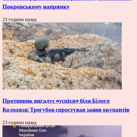
Покровському напрямку
23 години назад
Противник вигадує «успіхи» біля Білого
Колодязя: Трегубов спростував заяви окупантів
23 години назад