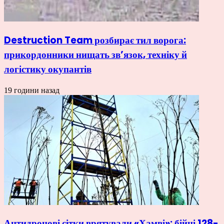
Destruction Team розбирає тил ворога:
прикордонники нищать зв’язок, техніку й
логістику окупантів
19 години назад
Антидронові сітки врятували «Хамві»: бійці 128-