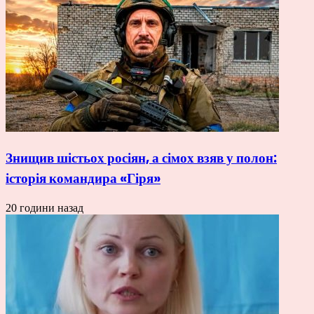
Знищив шістьох росіян, а сімох взяв у полон:
історія командира «Гіря»
20 години назад