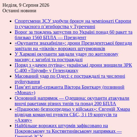
Неділя, 9 Серпня 2026
Останні новини
Спортсмени ЗСУ здобули бронзу на чемпіонаті Європи
із сучасного п’ятиборства у Туреччині
Ворог за тиждень запустив по Україні понад 60 ракет та
близько 1560 БПЛА — Президент
«Окупанти знахабніли»: дрони Президентської бригади
завітали на «пікнік» ворожих штурмовиків
У Харкові окупанти завдали удару по житловому
масиву: є загиблі та постраждалі
Поряд з «дачею путіна»: українські дрони знищили ЗРК
С-400 «Тріумф» у Геленджику
Масований удар по Одесі: є постраждалі та численні
руйнування
Пам’яті штаб-сержанта Віктора Бриткару (позивний
«Монах»)
Основний напрямок — Одещина: окупанти атакували
вночі ракетами різних типів та понад 200 БПЛА
«Працюємо безпосередньо у військах»: Євгеній Хмара
відвідав командні пункти СБС, 3 і 19 корпусів та
«Азову»
Найбільше ворожих штурмів зафіксовано на
Покровському та Костянтинівському напрямках —
Генштаб ЗСУ