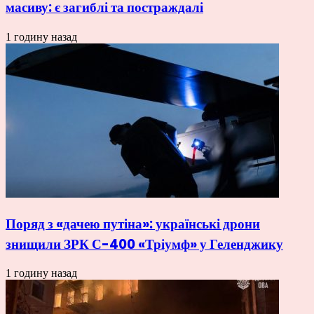
масиву: є загиблі та постраждалі
1 годину назад
Поряд з «дачею путіна»: українські дрони
знищили ЗРК С-400 «Тріумф» у Геленджику
1 годину назад