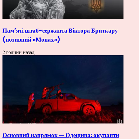
Пам’яті штаб-сержанта Віктора Бриткару
(позивний «Монах»)
2 години назад
Основний напрямок — Одещина: окупанти