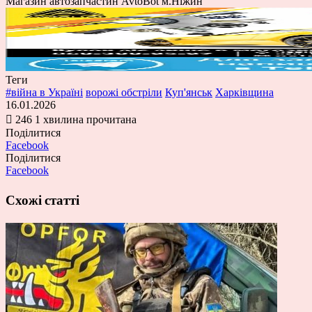
Магазин автозапчастин AvtoBot м.Ніжин
Теги
#війна в Україні
ворожі обстріли
Куп'янськ
Харківщина
16.01.2026
246
1 хвилина прочитана
Поділитися
Facebook
Поділитися
Facebook
Схожі статті