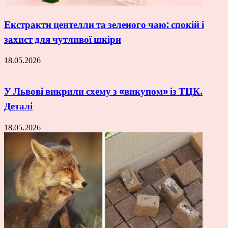
Екстракти центелли та зеленого чаю: спокій і
захист для чутливої шкіри
18.05.2026
У Львові викрили схему з «викупом» із ТЦК.
Деталі
18.05.2026