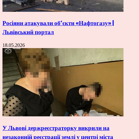
Росіяни атакували об’єкти «Нафтогазу» |
Львівський портал
18.05.2026
У Львові держреєстраторку викрили на
незаконній реєстрації землі у центрі міста