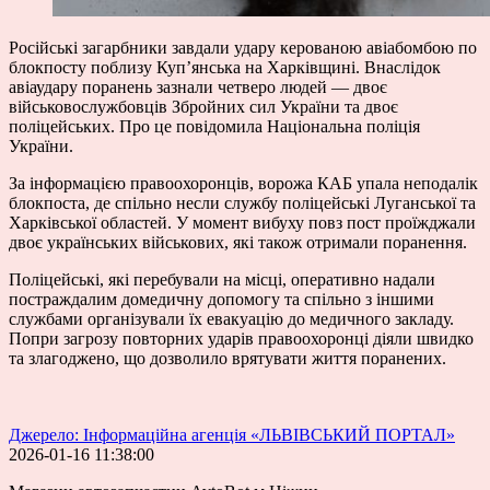
Російські загарбники завдали удару керованою авіабомбою по
блокпосту поблизу Куп’янська на Харківщині. Внаслідок
авіаудару поранень зазнали четверо людей — двоє
військовослужбовців Збройних сил України та двоє
поліцейських. Про це повідомила Національна поліція
України.
За інформацією правоохоронців, ворожа КАБ упала неподалік
блокпоста, де спільно несли службу поліцейські Луганської та
Харківської областей. У момент вибуху повз пост проїжджали
двоє українських військових, які також отримали поранення.
Поліцейські, які перебували на місці, оперативно надали
постраждалим домедичну допомогу та спільно з іншими
службами організували їх евакуацію до медичного закладу.
Попри загрозу повторних ударів правоохоронці діяли швидко
та злагоджено, що дозволило врятувати життя поранених.
Джерело: Інформаційна агенція «ЛЬВІВСЬКИЙ ПОРТАЛ»
2026-01-16 11:38:00