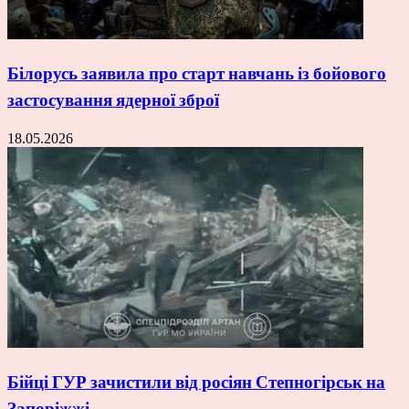
Білорусь заявила про старт навчань із бойового
застосування ядерної зброї
18.05.2026
Бійці ГУР зачистили від росіян Степногірськ на
Запоріжжі