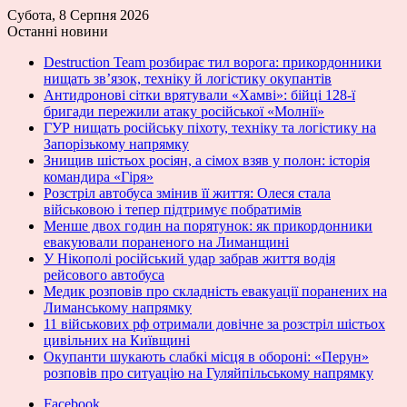
Субота, 8 Серпня 2026
Останні новини
Destruction Team розбирає тил ворога: прикордонники
нищать зв’язок, техніку й логістику окупантів
Антидронові сітки врятували «Хамві»: бійці 128-ї
бригади пережили атаку російської «Молнії»
ГУР нищать російську піхоту, техніку та логістику на
Запорізькому напрямку
Знищив шістьох росіян, а сімох взяв у полон: історія
командира «Гіря»
Розстріл автобуса змінив її життя: Олеся стала
військовою і тепер підтримує побратимів
Менше двох годин на порятунок: як прикордонники
евакуювали пораненого на Лиманщині
У Нікополі російський удар забрав життя водія
рейсового автобуса
Медик розповів про складність евакуації поранених на
Лиманському напрямку
11 військових рф отримали довічне за розстріл шістьох
цивільних на Київщині
Окупанти шукають слабкі місця в обороні: «Перун»
розповів про ситуацію на Гуляйпільському напрямку
Facebook