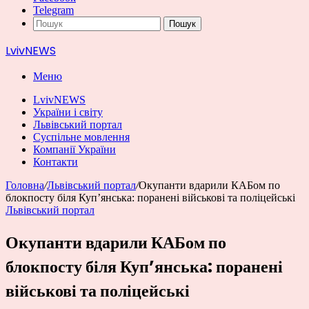
Telegram
Пошук
LvivNEWS
Меню
LvivNEWS
України і світу
Львівський портал
Суспільне мовлення
Компанії України
Контакти
Головна
/
Львівський портал
/
Окупанти вдарили КАБом по
блокпосту біля Куп’янська: поранені військові та поліцейські
Львівський портал
Окупанти вдарили КАБом по
блокпосту біля Куп’янська: поранені
військові та поліцейські