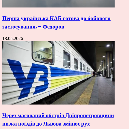
Перша українська КАБ готова до бойового
застосування, – Федоров
18.05.2026
Через масований обстріл Дніпропетровщини
низка поїздів до Львова змінює рух