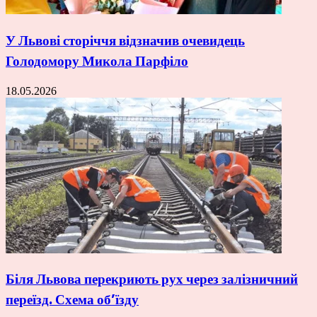
У Львові сторіччя відзначив очевидець
Голодомору Микола Парфіло
18.05.2026
Біля Львова перекриють рух через залізничний
переїзд. Схема об’їзду