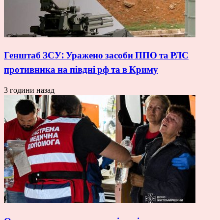
Генштаб ЗСУ: Уражено засоби ППО та РЛС
противника на півдні рф та в Криму
3 години назад