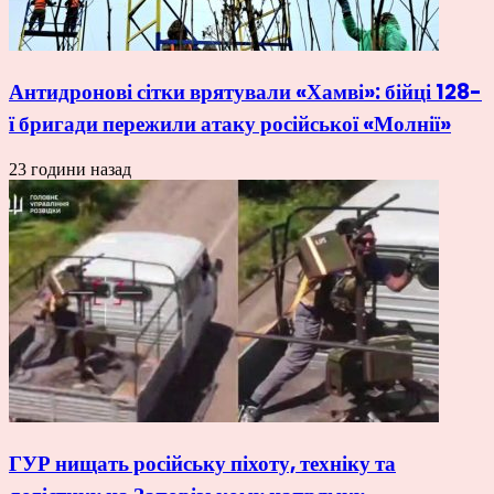
Антидронові сітки врятували «Хамві»: бійці 128-
ї бригади пережили атаку російської «Молнії»
23 години назад
ГУР нищать російську піхоту, техніку та