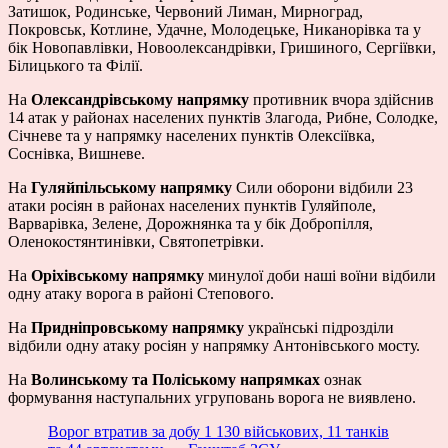
Затишок, Родинське, Червоний Лиман, Мирноград,
Покровськ, Котлине, Удачне, Молодецьке, Никанорівка та у
бік Новопавлівки, Новоолександрівки, Гришиного, Сергіївки,
Білицького та Філії.
На
Олександрівському напрямку
противник вчора здійснив
14 атак у районах населених пунктів Злагода, Рибне, Солодке,
Січневе та у напрямку населених пунктів Олексіївка,
Соснівка, Вишневе.
На
Гуляйпільському напрямку
Сили оборони відбили 23
атаки росіян в районах населених пунктів Гуляйполе,
Варварівка, Зелене, Дорожнянка та у бік Добропілля,
Оленокостянтинівки, Святопетрівки.
На
Оріхівському напрямку
минулої доби наші воїни відбили
одну атаку ворога в районі Степового.
На
Придніпровському напрямку
українські підрозділи
відбили одну атаку росіян у напрямку Антонівського мосту.
На
Волинському та Поліському напрямках
ознак
формування наступальних угруповань ворога не виявлено.
Ворог втратив за добу 1 130 військових, 11 танків