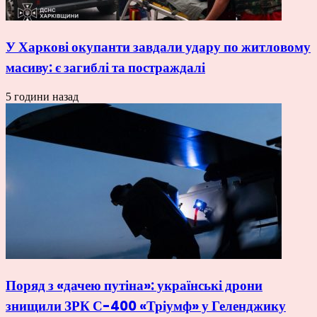
У Харкові окупанти завдали удару по житловому
масиву: є загиблі та постраждалі
5 години назад
Поряд з «дачею путіна»: українські дрони
знищили ЗРК С-400 «Тріумф» у Геленджику