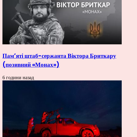
Пам’яті штаб-сержанта Віктора Бриткару
(позивний «Монах»)
6 години назад