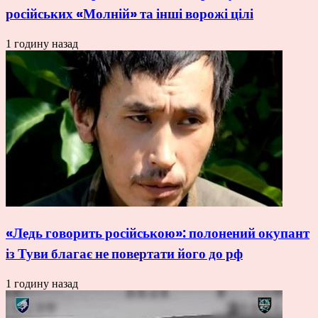
російських «Молній» та інші ворожі цілі
1 годину назад
«Ледь говорить російською»: полонений окупант
із Туви благає не повертати його до рф
1 годину назад