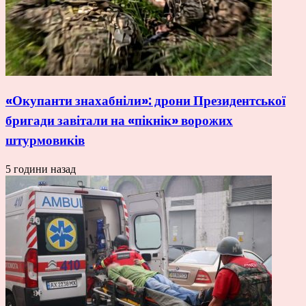
«Окупанти знахабніли»: дрони Президентської
бригади завітали на «пікнік» ворожих
штурмовиків
5 години назад