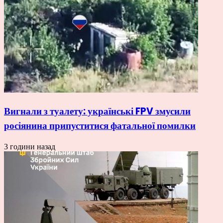
Вигнали з туалету: українські FPV змусили
росіянина припуститися фатальної помилки
3 години назад