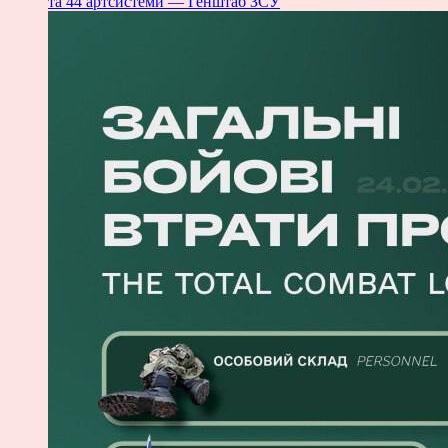
та 44 артсистеми — Генштаб ЗСУ