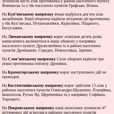
зупинили шість атак противника у районі населеного пункту
Вовчанськ та у бік населених пунктів Графське, Вільча.
На
Куп’янському напрямку
вчора відбулося дев’ять атак
загарбників. Наші оборонці відбили штурмові дії противника
у бік Куп’янська, Петропавлівки, Курилівки, Піщаного,
Богуславки.
На
Лиманському напрямку
ворог атакував десять разів,
намагаючись вклинитися в нашу оборону у напрямку
населеного пункту Дружелюбівка та в районі населених
пунктів Дробишеве, Середнє, Новоселівка, Зарічне.
На
Слов’янському напрямку
Сили оборони відбили три
атаки противника поблизу Дронівки.
На
Краматорському напрямку
ворог наступальних дій не
проводив.
На
Костянтинівському напрямку
ворог здійснив 13 атак у
районах населених пунктів Олександро-Шультине, Плещіївка,
Іванопілля, Русин Яр, Щербинівка та у напрямку Софіївки,
Торського.
На
Покровському напрямку
наші захисники зупинили 47
штурмових дій агресора в районах населених пунктів