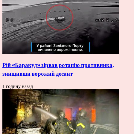
Рій «Баракуд» зірвав ротацію противника,
знищивши ворожий десант
1 годину назад