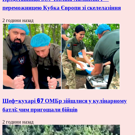
переможницею Кубка Європи зі скелелазіння
2 години назад
Шеф-кухарі 67 ОМБр зійшлися у кулінарному
батлі: чим пригощали бійців
2 години назад