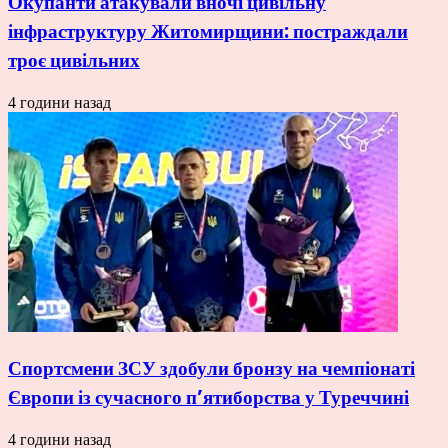
Окупанти атакували вночі цивільну
інфраструктуру Житомирщини: постраждали
троє цивільних
4 години назад
Спортсмени ЗСУ здобули бронзу на чемпіонаті
Європи із сучасного п’ятиборства у Туреччині
4 години назад