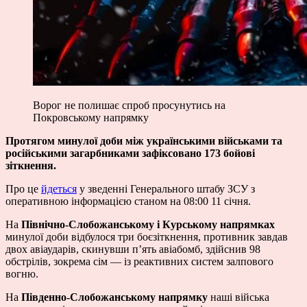
Ворог не полишає спроб просунутись на
Покровському напрямку
Протягом минулої доби між українськими військами та
російськими загарбниками зафіксовано 173 бойові
зіткнення.
Про це
йдеться
у зведенні Генерального штабу ЗСУ з
оперативною інформацією станом на 08:00 11 січня.
На
Північно-Слобожанському і Курському напрямках
минулої доби відбулося три боєзіткнення, противник завдав
двох авіаударів, скинувши п’ять авіабомб, здійснив 98
обстрілів, зокрема сім — із реактивних систем залпового
вогню.
На
Південно-Слобожанському напрямку
наші війська