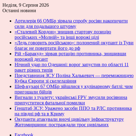
Неділя, 9 Серпня 2026
Останні новини
Артилерія 66 ОМБр зірвала спробу росіян накопичити
сили для подальшого штурму
«Сталевий Кордон» знищив стартову позицію
російських «Молній» та інші ворожі цілі
«Ледь говорить російською»: полонений окупант із Туви
благає не повертати його до рф
Рій «Баракуд» зірвав ротацію противника, знищивши
ворожий десант
Нічний удар по Одещині: ворог запустив по області 11
ракет різних типів
Представниця ЗСУ Поліна Халькевич — переможницею
Кубка Європи зі скелелазіння
Шеф-кухарі 67 ОМБр зійшлися у кулінарному батлі: чим
пригощали бійців
Вигнали з туалету: українські FPV змусили росіянина
припуститися фатальної помилки
Генштаб ЗСУ: Уражено засоби ППО та РЛС противника
на півдні рф та в Криму
Окупанти атакували вночі цивільну інфраструктуру
Житомирщини: постраждали троє цивільних
Facebook