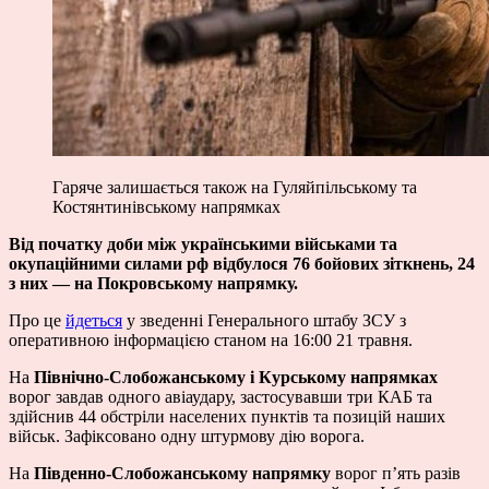
Гаряче залишається також на Гуляйпільському та
Костянтинівському напрямках
Від початку доби між українськими військами та
окупаційними силами рф відбулося 76 бойових зіткнень, 24
з них — на Покровському напрямку.
Про це
йдеться
у зведенні Генерального штабу ЗСУ з
оперативною інформацією станом на 16:00 21 травня.
На
Північно-Слобожанському і Курському напрямках
ворог завдав одного авіаудару, застосувавши три КАБ та
здійснив 44 обстріли населених пунктів та позицій наших
військ. Зафіксовано одну штурмову дію ворога.
На
Південно-Слобожанському напрямку
ворог п’ять разів