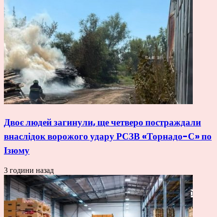
Двоє людей загинули, ще четверо постраждали
внаслідок ворожого удару РСЗВ «Торнадо-С» по
Ізюму
3 години назад