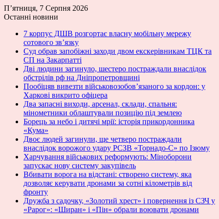
П’ятниця, 7 Серпня 2026
Останні новини
7 корпус ДШВ розгортає власну мобільну мережу
сотового зв’язку
Суд обрав запобіжні заходи двом екскерівникам ТЦК та
СП на Закарпатті
Дві людини загинуло, шестеро постраждали внаслідок
обстрілів рф на Дніпропетровщині
Пообіцяв вивезти військовозобов’язаного за кордон: у
Харкові викрито офіцера
Два запасні виходи, арсенал, склади, спальня:
мінометники облаштували позицію під землею
Борець за небо і дитячі мрії: історія прикордонника
«Кума»
Двоє людей загинули, ще четверо постраждали
внаслідок ворожого удару РСЗВ «Торнадо-С» по Ізюму
Харчування військових реформують: Міноборони
запускає нову систему закупівель
Вбивати ворога на відстані: створено систему, яка
дозволяє керувати дронами за сотні кілометрів від
фронту
Дружба з садочку, «Золотий хрест» і повернення із СЗЧ у
«Рарог»: «Ширан» і «Пін» обрали воювати дронами