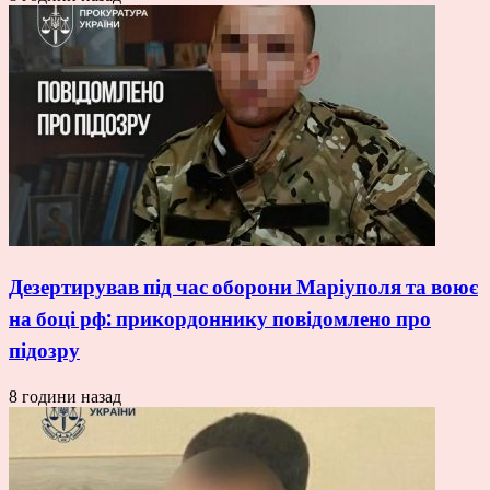
Дезертирував під час оборони Маріуполя та воює
на боці рф: прикордоннику повідомлено про
підозру
8 години назад