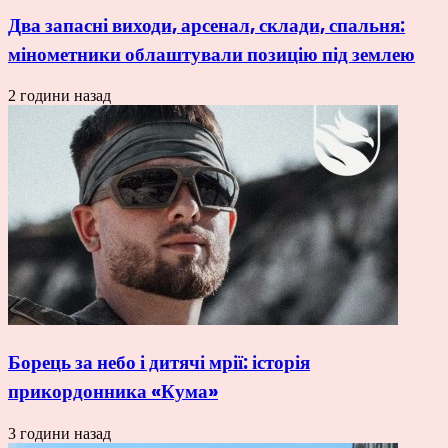
Два запасні виходи, арсенал, склади, спальня:
мінометники облаштували позицію під землею
2 години назад
Борець за небо і дитячі мрії: історія
прикордонника «Кума»
3 години назад