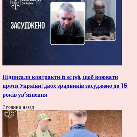
Підписали контракти із зс рф, щоб воювати
проти України: двох зрадників засуджено до 15
років ув’язнення
7 години назад