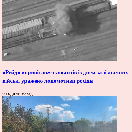
«Рейд» «привітав» окупантів із днем залізничних
військ: уражено локомотиви росіян
6 години назад