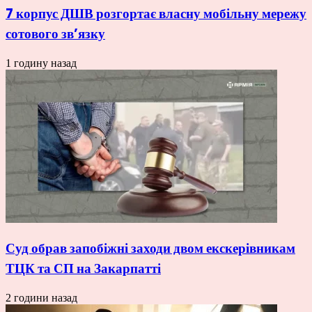
7 корпус ДШВ розгортає власну мобільну мережу
сотового зв’язку
1 годину назад
Суд обрав запобіжні заходи двом екскерівникам
ТЦК та СП на Закарпатті
2 години назад