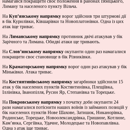
намагався покращити своє положення в районах Ізбицького,
Лиману та населеного пункту Вільча.
На
Куп’янському напрямку
ворог здійснив три штурмові дії
в бік Курилівки, Ківшарівки та Новоплатонівки. Одна із цих
атак іще триває.
На
Лиманському напрямку
противник двічі атакував у бік
Зарічного та Лимана. Обидві атаки ще тривають.
На
Слов’янському напрямку
окупанти один раз намагалися
покращити своє становище в бік Різниківки.
На
Краматорському напрямку
ворог один раз атакував у бік
Міньківки. Атака триває.
На
Костянтинівському напрямку
загарбники здійснили 15
атак у бік населених пунктів Костянтинівка, Плещіївка,
Іллінівка, Іванопілля, Русин Яр, Степанівка та Торецьке.
На
Покровському напрямку
з початку доби окупанти 24
рази намагалися потіснити наших воїнів із займаних позицій у
бік населених пунктів Нове Шахове, Затишок, Никанорівка,
Родинське, Торецьке, Новоолександрівка, Гришине, Котлине,
Кам’янка, Сергіївка, Удачне, Молодецьке та Новопавлівка.
Одна з атак іще триває.