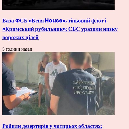
База ФСБ «Беня House», тіньовий флот і
«Кримський рубильник»: СБС уразили низку
ворожих цілей
5 години назад
Робили дезертирів у чотирьох областях: