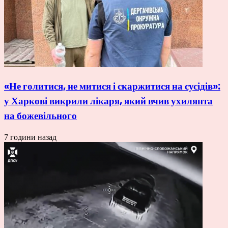
«Не голитися, не митися і скаржитися на сусідів»:
у Харкові викрили лікаря, який вчив ухилянта
на божевільного
7 години назад