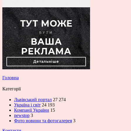
Головна
Категорії
Львівський портал
27 274
Україна і світ
24 193
Компанії України
15
newstop
3
Фото новини та фотогалерея
3
Контакти