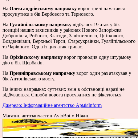
На
Олександрівському напрямку
ворог тричі намагався
просунутися в бік Вербового та Тернового.
На
Гуляйпільському напрямку
відбулося 19 атак у бік
позицій наших захисників у районах Нового Запоріжжя,
Добропілля, Рибного, Злагоди, Залізничного, Цвіткового,
Воздвижівки, Верхньої Терси, Староукраїнки, Гуляйпільського
та Чарівного. Одна із цих атак триває.
На
Оріхівському напрямку
ворог проводив одну штурмову
дію в бік Щербаків.
На
Придніпровському напрямку
ворог один раз атакував у
бік Антонівського мосту.
На інших напрямках суттєвих змін в обстановці наразі не
відбувається. Спроби ворога просуватися не фіксуються.
Джерело: Інформаційне агентство АрміяInform
Магазин автозапчастин AvtoBot м.Ніжин