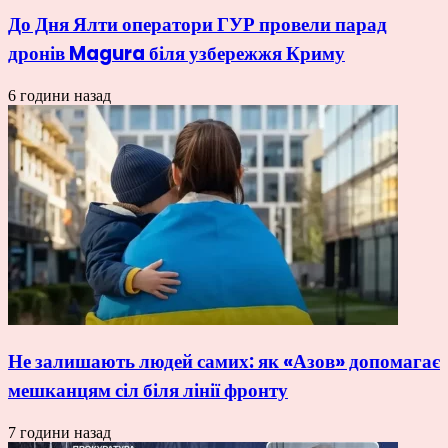
До Дня Ялти оператори ГУР провели парад
дронів Magura біля узбережжя Криму
6 години назад
Не залишають людей самих: як «Азов» допомагає
мешканцям сіл біля лінії фронту
7 години назад