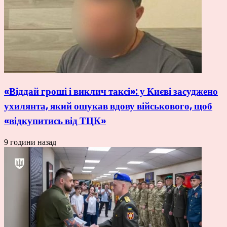
«Віддай гроші і виклич таксі»: у Києві засуджено
ухилянта, який ошукав вдову військового, щоб
«відкупитись від ТЦК»
9 години назад