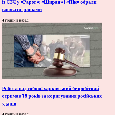
із СЗЧ у «Рарог»: «Ширан» і «Пін» обрали
воювати дронами
4 години назад
Робота над собою: харківський безробітний
отримав 15 років за коригування російських
ударів
4 години назад