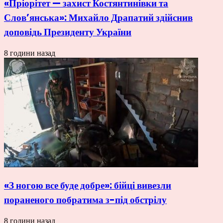
«Пріорітет — захист Костянтинівки та
Слов’янська»: Михайло Драпатий здійснив
доповідь Президенту України
8 години назад
«З ногою все буде добре»: бійці вивезли
пораненого побратима з-під обстрілу
8 години назад