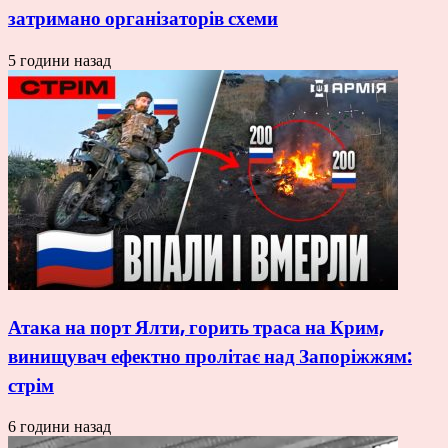
затримано організаторів схеми
5 години назад
Атака на порт Ялти, горить траса на Крим,
винищувач ефектно пролітає над Запоріжжям:
стрім
6 години назад