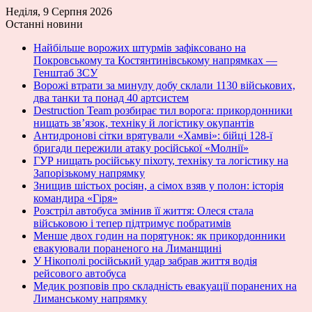
Неділя, 9 Серпня 2026
Останні новини
Найбільше ворожих штурмів зафіксовано на
Покровському та Костянтинівському напрямках —
Генштаб ЗСУ
Ворожі втрати за минулу добу склали 1130 військових,
два танки та понад 40 артсистем
Destruction Team розбирає тил ворога: прикордонники
нищать зв’язок, техніку й логістику окупантів
Антидронові сітки врятували «Хамві»: бійці 128-ї
бригади пережили атаку російської «Молнії»
ГУР нищать російську піхоту, техніку та логістику на
Запорізькому напрямку
Знищив шістьох росіян, а сімох взяв у полон: історія
командира «Гіря»
Розстріл автобуса змінив її життя: Олеся стала
військовою і тепер підтримує побратимів
Менше двох годин на порятунок: як прикордонники
евакуювали пораненого на Лиманщині
У Нікополі російський удар забрав життя водія
рейсового автобуса
Медик розповів про складність евакуації поранених на
Лиманському напрямку