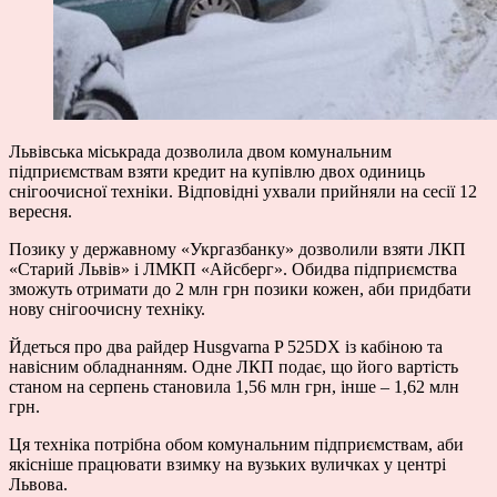
Львівська міськрада дозволила двом комунальним
підприємствам взяти кредит на купівлю двох одиниць
снігоочисної техніки. Відповідні ухвали прийняли на сесії 12
вересня.
Позику у державному «Укргазбанку» дозволили взяти ЛКП
«Старий Львів» і ЛМКП «Айсберг». Обидва підприємства
зможуть отримати до 2 млн грн позики кожен, аби придбати
нову снігоочисну техніку.
Йдеться про два райдер Husgvarna P 525DX із кабіною та
навісним обладнанням. Одне ЛКП подає, що його вартість
станом на серпень становила 1,56 млн грн, інше – 1,62 млн
грн.
Ця техніка потрібна обом комунальним підприємствам, аби
якісніше працювати взимку на вузьких вуличках у центрі
Львова.