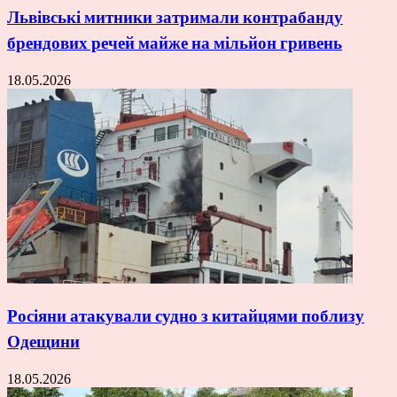
Львівські митники затримали контрабанду
брендових речей майже на мільйон гривень
18.05.2026
Росіяни атакували судно з китайцями поблизу
Одещини
18.05.2026