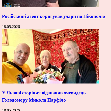
Російський агент коригував удари по Нікополю
18.05.2026
У Львові сторіччя відзначив очевидець
Голодомору Микола Парфіло
18.05.2026