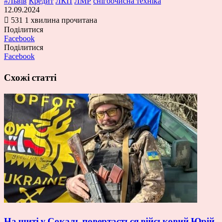
#Львів
Кредит
ЛКП
ЛМР
снігоочисна техніка
12.09.2024
531
1 хвилина прочитана
Поділитися
Facebook
Поділитися
Facebook
Схожі статті
На щиті у Сокаль повертається військовий Юрій