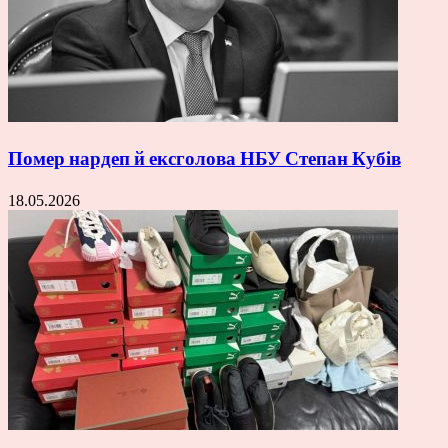
Помер нардеп й ексголова НБУ Степан Кубів
18.05.2026