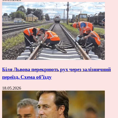
Біля Львова перекриють рух через залізничний
переїзд. Схема об’їзду
18.05.2026