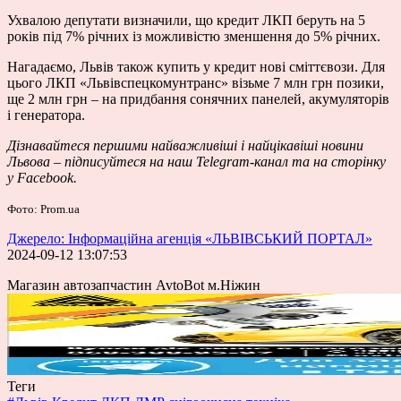
Ухвалою депутати визначили, що кредит ЛКП беруть на 5
років під 7% річних із можливістю зменшення до 5% річних.
Нагадаємо, Львів також купить у кредит нові сміттєвози. Для
цього ЛКП «Львівспецкомунтранс» візьме 7 млн грн позики,
ще 2 млн грн – на придбання сонячних панелей, акумуляторів
і генератора.
Дізнавайтеся першими
найважливіші і найцікавіші новини
Львова – підписуйтеся на наш
Telegram-канал
та на сторінку
у
Facebook
.
Фото: Prom.ua
Джерело: Інформаційна агенція «ЛЬВІВСЬКИЙ ПОРТАЛ»
2024-09-12 13:07:53
Магазин автозапчастин AvtoBot м.Ніжин
Теги