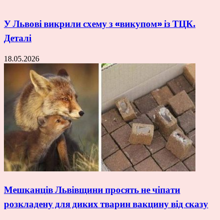
У Львові викрили схему з «викупом» із ТЦК.
Деталі
18.05.2026
Мешканців Львівщини просять не чіпати
розкладену для диких тварин вакцину від сказу