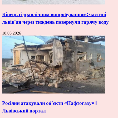
Кінець гідравлічним випробуванням: частині
львів’ян через тиждень повернули гарячу воду
18.05.2026
Росіяни атакували об’єкти «Нафтогазу» |
Львівський портал