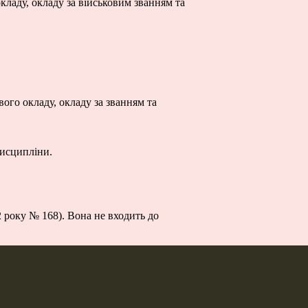
кладу, окладу за військовим званням та
ого окладу, окладу за званням та
дисципліни.
 року № 168). Вона не входить до