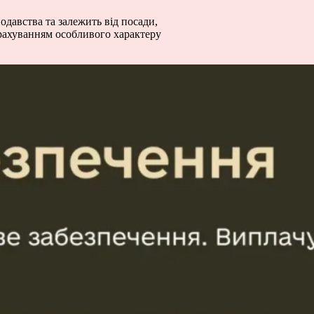
давства та залежить від посади,
урахуванням особливого характеру