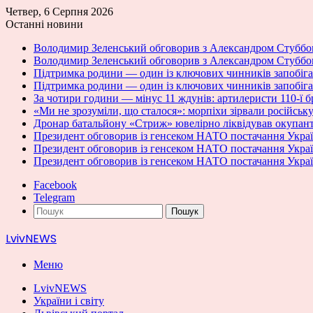
Четвер, 6 Серпня 2026
Останні новини
Володимир Зеленський обговорив з Александром Стуббо
Володимир Зеленський обговорив з Александром Стуббо
Підтримка родини — один із ключових чинників запобіган
Підтримка родини — один із ключових чинників запобіган
За чотири години — мінус 11 ждунів: артилеристи 110-ї 
«Ми не зрозуміли, що сталося»: морпіхи зірвали російсь
Дронар батальйону «Стриж» ювелірно ліквідував окупан
Президент обговорив із генсеком НАТО постачання Украї
Президент обговорив із генсеком НАТО постачання Украї
Президент обговорив із генсеком НАТО постачання Украї
Facebook
Telegram
Пошук
LvivNEWS
Меню
LvivNEWS
України і світу