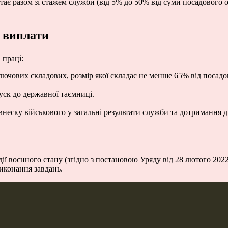
тає разом зі стажем служби (від 5% до 50% від суми посадового о
і виплати
 праці:
лючових складових, розмір якої складає не менше 65% від посадов
ск до державної таємниці.
внеску військового у загальні результати служби та дотримання 
ії воєнного стану (згідно з постановою Уряду від 28 лютого 2022
виконання завдань.