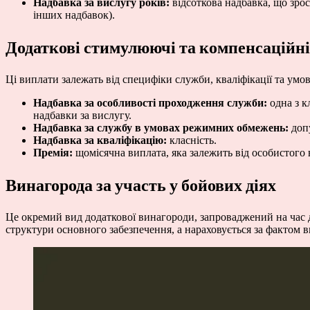
Надбавка за вислугу років:
відсоткова надбавка, що зрос
інших надбавок).
Додаткові стимулюючі та компенсаційн
Ці виплати залежать від специфіки служби, кваліфікації та умов
Надбавка за особливості проходження служби:
одна з к
надбавки за вислугу.
Надбавка за службу в умовах режимних обмежень:
допу
Надбавка за кваліфікацію:
класність.
Премія:
щомісячна виплата, яка залежить від особистого 
Винагорода за участь у бойових діях
Це окремий вид додаткової винагороди, запроваджений на час д
структури основного забезпечення, а нараховується за фактом 