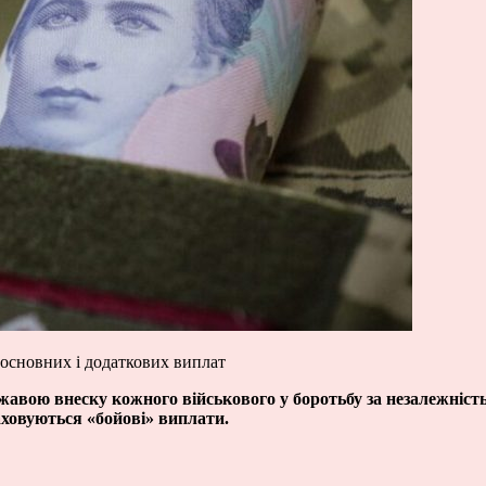
 основних і додаткових виплат
жавою внеску кожного військового у боротьбу за незалежність
аховуються «бойові» виплати.