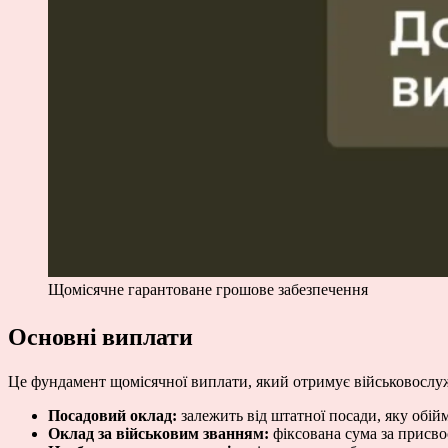
Щомісячне гарантоване грошове забезпечення
Основні виплати
Це фундамент щомісячної виплати, який отримує військовослу
Посадовий оклад:
залежить від штатної посади, яку обій
Оклад за військовим званням:
фіксована сума за присвоє