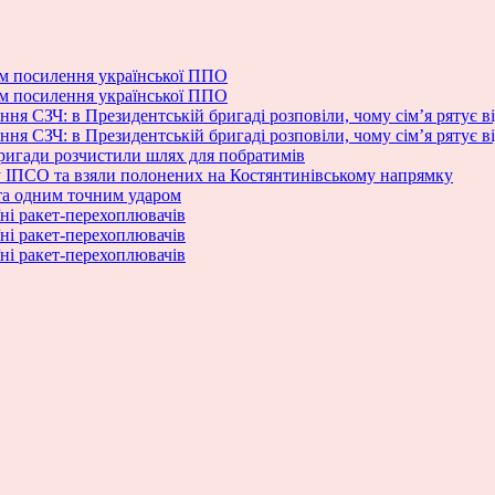
м посилення української ППО
м посилення української ППО
ня СЗЧ: в Президентській бригаді розповіли, чому сім’я рятує в
ня СЗЧ: в Президентській бригаді розповіли, чому сім’я рятує в
бригади розчистили шлях для побратимів
ку ІПСО та взяли полонених на Костянтинівському напрямку
та одним точним ударом
ні ракет-перехоплювачів
ні ракет-перехоплювачів
ні ракет-перехоплювачів