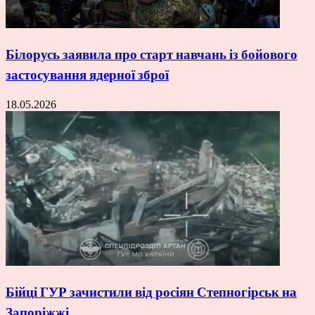
Білорусь заявила про старт навчань із бойового
застосування ядерної зброї
18.05.2026
Бійці ГУР зачистили від росіян Степногірськ на
Запоріжжі