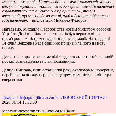
меншим, ніж торік. Наше завдання – максимально ефективно
використовувати ті кошти, які є. Але фінансове забезпечення і
соціальний захист військових є пріоритетом, тому я
впевнений, що ми знайдемо гроші, щоб підвищити фінансове
забезпечення
», – висловився Михайло Федоров.
Нагадаємо, Михайло Федоров став новим міністром оборони
України. Досі він більше шести років був першим віце-
прем’єром – міністром цифрової трансформації. На засіданні
14 січня Верховна Рада офіційно призначила його на нову
посаду.
Детальніше про те, які саме цілі Федоров ставить собі на новій
посаді, розповідаємо за цим посиланням.
Денис Шмигаль, який останні пів року очолював Міноборони,
перейшов на посаду першого віцепрем’єр-міністра – міністра
енергетики.
Джерело: Інформаційна агенція «ЛЬВІВСЬКИЙ ПОРТАЛ»
2026-01-14 15:32:00
Магазин автозапчастин AvtoBot м.Ніжин