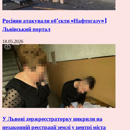
Росіяни атакували об’єкти «Нафтогазу» |
Львівський портал
18.05.2026
У Львові держреєстраторку викрили на
незаконній реєстрації землі у центрі міста