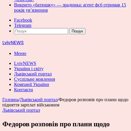
Викрито «батюшку» — зрадника: агент фсб отримав 15
років ув’язнення
Facebook
Telegram
Пошук
LvivNEWS
Меню
LvivNEWS
України і світу
Львівський портал
Суспільне мовлення
Компанії України
Контакти
Головна
/
Львівський портал
/
Федоров розповів про плани щодо
підняття зарплат військовим
Львівський портал
Федоров розповів про плани щодо