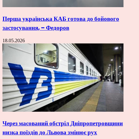
Перша українська КАБ готова до бойового
застосування, – Федоров
18.05.2026
Через масований обстріл Дніпропетровщини
низка поїздів до Львова змінює рух