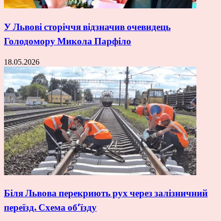
У Львові сторіччя відзначив очевидець
Голодомору Микола Парфіло
18.05.2026
Біля Львова перекриють рух через залізничний
переїзд. Схема об’їзду