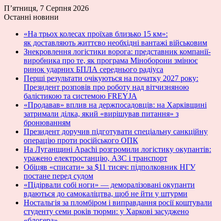
П’ятниця, 7 Серпня 2026
Останні новини
«На трьох колесах проїхав близько 15 км»:
як доставляють життєво необхідні вантажі військовим
Знекровлення логістики ворога: представник компанії-
виробника про те, як програма Міноборони змінює
ринок ударних БПЛА середнього радіуса
Перші результати очікуються на початку 2027 року:
Президент розповів про роботу над вітчизняною
балістикою та системою FREYJA
«Продавав» вплив на держпосадовців: на Харківщині
затримали ділка, який «вирішував питання» з
бронюванням
Президент доручив підготувати спеціальну санкційну
операцію проти російського ОПК
На Луганщині Apachi розгромили логістику окупантів:
уражено електростанцію, АЗС і транспорт
Обіцяв «списати» за $11 тисяч: підполковник НГУ
постане перед судом
«Підірвали собі ноги» — деморалізовані окупанти
вдаються до самокаліцтва, щоб не йти у штурми
Ностальгія за пломбіром і виправдання росії коштували
студенту семи років тюрми: у Харкові засуджено
«блогера»