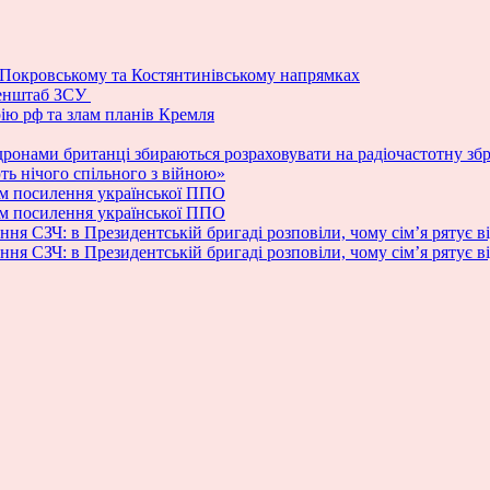
а Покровському та Костянтинівському напрямках
Генштаб ЗСУ
рію рф та злам планів Кремля
дронами британці збираються розраховувати на радіочастотну зб
ь нічого спільного з війною»
м посилення української ППО
м посилення української ППО
ня СЗЧ: в Президентській бригаді розповіли, чому сім’я рятує в
ня СЗЧ: в Президентській бригаді розповіли, чому сім’я рятує в