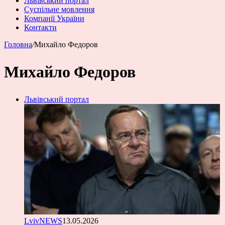
Львівський портал
Суспільне мовлення
Компанії України
Контакти
Головна
/
Михайло Федоров
Михайло Федоров
Львівський портал
LvivNEWS
13.05.2026