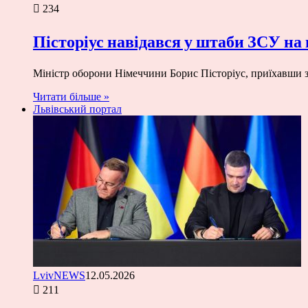
234
Пісторіус навідався у штаби ЗСУ на 
Міністр оборони Німеччини Борис Пісторіус, приїхавши з 
Читати більше »
Львівський портал
LvivNEWS
12.05.2026
211