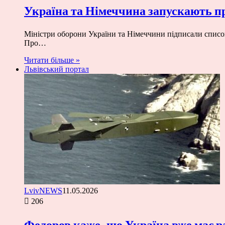
Україна та Німеччина запускають п
Міністри оборони України та Німеччини підписали списо
Про…
Читати більше »
Львівський портал
LvivNEWS
11.05.2026
206
Федоров каже, що Україна вже має р