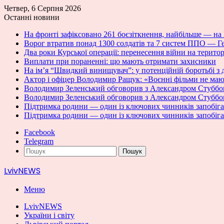
Четвер, 6 Серпня 2026
Останні новини
На фронті зафіксовано 261 боєзіткнення, найбільше — н
Ворог втратив понад 1300 солдатів та 7 систем ППО — 
Два роки Курської операції: перенесення війни на терито
Виплати при пораненні: що мають отримати захисники
На ім’я “Швидкий винищувач”: у потенційній боротьбі з 
Актор і офіцер Володимир Ращук: «Воєнні фільми не мают
Володимир Зеленський обговорив з Александром Стуббо
Володимир Зеленський обговорив з Александром Стуббо
Підтримка родини — один із ключових чинників запобіган
Підтримка родини — один із ключових чинників запобіган
Facebook
Telegram
Пошук
LvivNEWS
Меню
LvivNEWS
України і світу