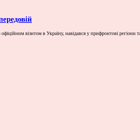
передовій
офіційним візитом в Україну, навідався у прифронтові регіони т