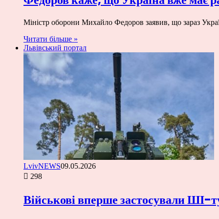
Міністр оборони Михайло Федоров заявив, що зараз Україна
Читати більше »
Львівський портал
LvivNEWS
09.05.2026
298
Військові вперше застосували ШІ-ту