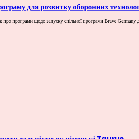
рограму для розвитку оборонних техноло
к про програми щодо запуску спільної програми Brave Germany д
акети дальністю як німецькі Taurus