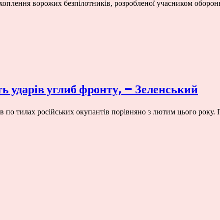
ехоплення ворожих безпілотників, розробленої учасником оборон
ть ударів углиб фронту, – Зеленський
ів по тилах російських окупантів порівняно з лютим цього року