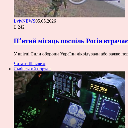
LvivNEWS
05.05.2026
242
П’ятий місяць поспіль Росія втрачає
У квітні Сили оборони України ліквідували або важко по
Читати більше »
Львівський портал