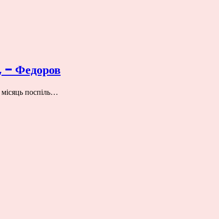
и, – Федоров
й місяць поспіль…