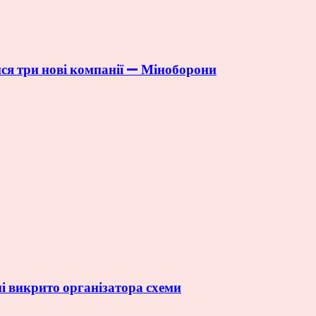
ся три нові компанії — Міноборони
і викрито організатора схеми