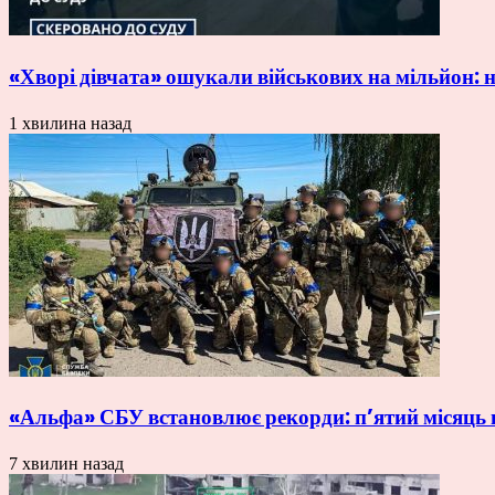
«Хворі дівчата» ошукали військових на мільйон:
1 хвилина назад
«Альфа» СБУ встановлює рекорди: п’ятий місяць п
7 хвилин назад