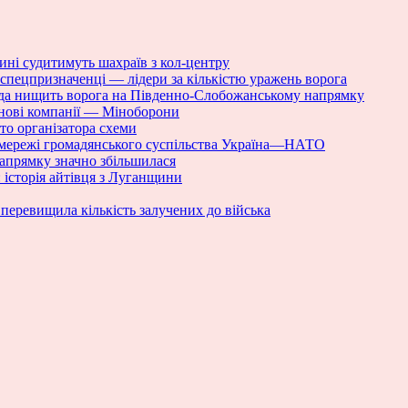
ині судитимуть шахраїв з кол-центру
спецпризначенці — лідери за кількістю уражень ворога
гада нищить ворога на Південно-Слобожанському напрямку
нові компанії — Міноборони
то організатора схеми
 мережі громадянського суспільства Україна—НАТО
напрямку значно збільшилася
 історія айтівця з Луганщини
 перевищила кількість залучених до війська