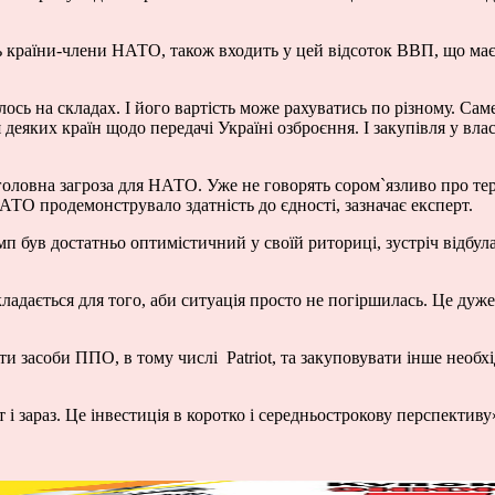
.
ть країни-члени НАТО, також входить у цей відсоток ВВП, що має
лось на складах. І його вартість може рахуватись по різному. Са
еяких країн щодо передачі Україні озброєння. І закупівля у вл
оловна загроза для НАТО. Уже не говорять сором`язливо про тер
АТО продемонструвало здатність до єдності, зазначає експерт.
 був достатньо оптимістичний у своїй риториці, зустріч відбулас
адається для того, аби ситуація просто не погіршилась. Це дуже 
ти засоби ППО, в тому числі
Patriot
, та закуповувати інше необх
і зараз. Це інвестиція в коротко і середньострокову перспектив