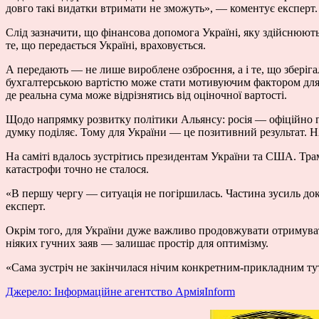
довго такі видатки втримати не зможуть», — коментує експерт
Слід зазначити, що фінансова допомога Україні, яку здійснюю
те, що передається Україні, враховується.
А передають — не лише вироблене озброєння, а і те, що зберіга
бухгалтерською вартістю може стати мотивуючим фактором для д
де реальна сума може відрізнятись від оціночної вартості.
Щодо напрямку розвитку політики Альянсу: росія — офіційно г
думку поділяє. Тому для України — це позитивний результат. Н
На саміті вдалось зустрітись президентам України та США. Трамп
катастрофи точно не сталося.
«В першу чергу — ситуація не погіршилась. Частина зусиль докл
експерт.
Окрім того, для України дуже важливо продовжувати отримува
ніяких гучних заяв — залишає простір для оптимізму.
«Сама зустріч не закінчилася нічим конкретним-прикладним тут 
Джерело: Інформаційне агентство АрміяInform