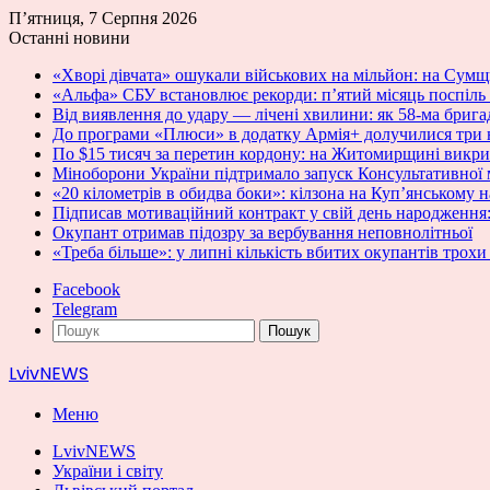
П’ятниця, 7 Серпня 2026
Останні новини
«Хворі дівчата» ошукали військових на мільйон: на Сумщ
«Альфа» СБУ встановлює рекорди: п’ятий місяць поспіль 
Від виявлення до удару — лічені хвилини: як 58-ма бри
До програми «Плюси» в додатку Армія+ долучилися три 
По $15 тисяч за перетин кордону: на Житомирщині викри
Міноборони України підтримало запуск Консультативної
«20 кілометрів в обидва боки»: кілзона на Куп’янському 
Підписав мотиваційний контракт у свій день народження:
Окупант отримав підозру за вербування неповнолітньої
«Треба більше»: у липні кількість вбитих окупантів трохи
Facebook
Telegram
Пошук
LvivNEWS
Меню
LvivNEWS
України і світу