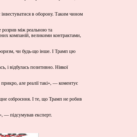
 інвестуватися в оборону. Таким чином
ме розрив між реальною та
асних компаній, великими контрактами,
оризм, чи будь-що інше. І Трамп цю
ь, і відбулась позитивно. Ніякої
прикро, але реалії такі», — коментує
ідне озброєння. І те, що Трамп не робив
у», — підсумував експерт.