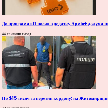
До програми «Плюси» в додатку Армія+ долучили
44 хвилини назад
По $15 тисяч за перетин кордону: на Житомирщин