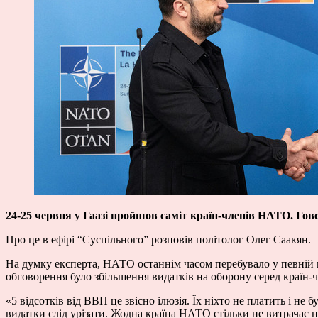
24-25 червня у Гаазі пройшов саміт країн-членів НАТО. Гов
Про це в ефірі “Суспільного” розповів політолог Олег Саакян.
На думку експерта, НАТО останнім часом перебувало у певній к
обговорення було збільшення видатків на оборону серед країн-
«5 відсотків від ВВП це звісно ілюзія. Їх ніхто не платить і не
видатки слід урізати. Жодна країна НАТО стільки не витрачає н