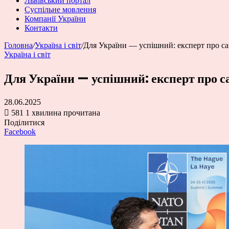
Львівський портал
Суспільне мовлення
Компанії України
Контакти
Головна
/
Україна і світ
/
Для України — успішний: експерт про са
Україна і світ
Для України — успішний: експерт про с
28.06.2025
581
1 хвилина прочитана
Поділитися
Facebook