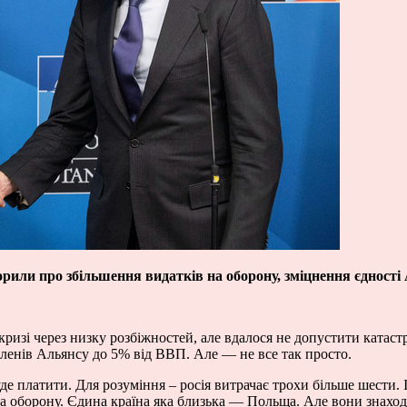
орили про збільшення видатків на оборону, зміцнення єдності
ризі через низку розбіжностей, але вдалося не допустити катаст
членів Альянсу до 5% від ВВП. Але — не все так просто.
 буде платити. Для розуміння – росія витрачає трохи більше шести.
а оборону. Єдина країна яка близька — Польща. Але вони знаходя