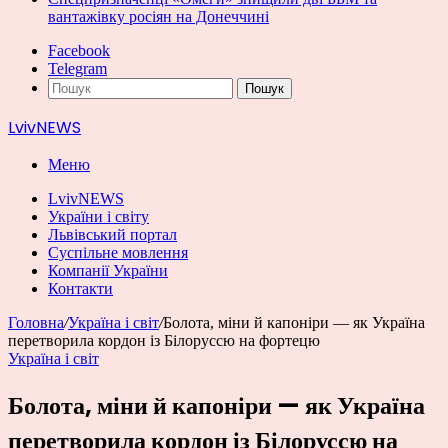
вантажівку росіян на Донеччині
Facebook
Telegram
Пошук
LvivNEWS
Меню
LvivNEWS
України і світу
Львівський портал
Суспільне мовлення
Компанії України
Контакти
Головна
/
Україна і світ
/
Болота, міни й капоніри — як Україна
перетворила кордон із Білоруссю на фортецю
Україна і світ
Болота, міни й капоніри — як Україна
перетворила кордон із Білоруссю на