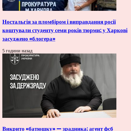
Ностальгія за пломбіром і виправдання росії
коштували студенту семи років тюрми: у Харкові
засуджено «блогера»
5 години назад
Викрито «батюшку» — зрадника: агент фсб