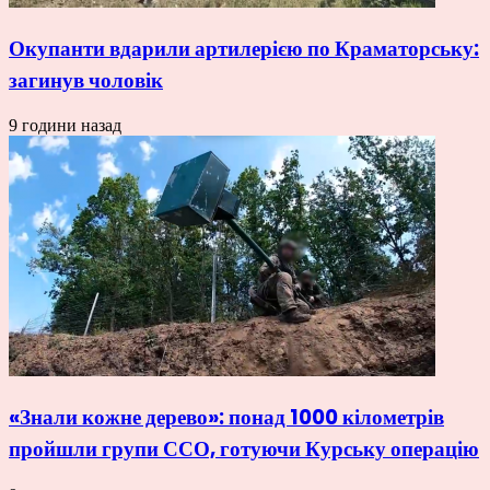
Окупанти вдарили артилерією по Краматорську:
загинув чоловік
9 години назад
«Знали кожне дерево»: понад 1000 кілометрів
пройшли групи ССО, готуючи Курську операцію