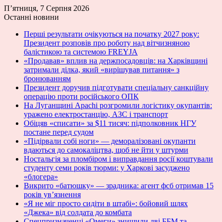
П’ятниця, 7 Серпня 2026
Останні новини
Перші результати очікуються на початку 2027 року:
Президент розповів про роботу над вітчизняною
балістикою та системою FREYJA
«Продавав» вплив на держпосадовців: на Харківщині
затримали ділка, який «вирішував питання» з
бронюванням
Президент доручив підготувати спеціальну санкційну
операцію проти російського ОПК
На Луганщині Apachi розгромили логістику окупантів:
уражено електростанцію, АЗС і транспорт
Обіцяв «списати» за $11 тисяч: підполковник НГУ
постане перед судом
«Підірвали собі ноги» — деморалізовані окупанти
вдаються до самокаліцтва, щоб не йти у штурми
Ностальгія за пломбіром і виправдання росії коштували
студенту семи років тюрми: у Харкові засуджено
«блогера»
Викрито «батюшку» — зрадника: агент фсб отримав 15
років ув’язнення
«Я не міг просто сидіти в штабі»: бойовий шлях
«Джека» від солдата до комбата
Спецпризначенці «Омеги» знищили дві ББМ та