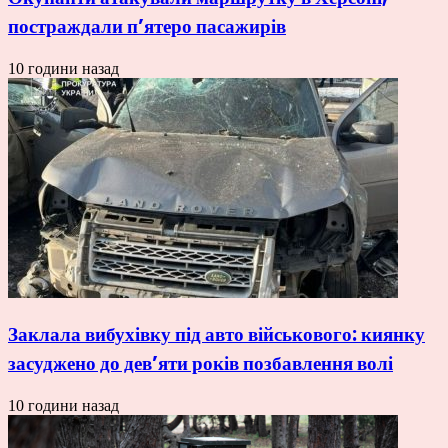
постраждали п’ятеро пасажирів
10 години назад
Заклала вибухівку під авто військового: киянку
засуджено до дев’яти років позбавлення волі
10 години назад