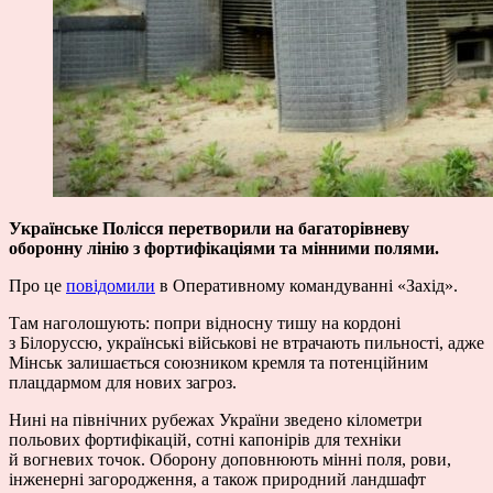
Українське Полісся перетворили на багаторівневу
оборонну лінію з фортифікаціями та мінними полями.
Про це
повідомили
в Оперативному командуванні «Захід».
Там наголошують: попри відносну тишу на кордоні
з Білоруссю, українські військові не втрачають пильності, адже
Мінськ залишається союзником кремля та потенційним
плацдармом для нових загроз.
Нині на північних рубежах України зведено кілометри
польових фортифікацій, сотні капонірів для техніки
й вогневих точок. Оборону доповнюють мінні поля, рови,
інженерні загородження, а також природний ландшафт