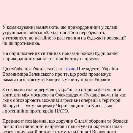
У командуванні зазначають, що прикордонники у складі
угруповання військ «Захід» постійно перебувають
у готовності до негайного реагування на будь-які провокації
чи дії противника.
На оприлюднених світлинах показані бойові будні однієї
з прикордонних застав на північному напрямку.
Ця публікація з’явилася на тлі
заяви
Президента України
Володимира Зеленського про те, що росія продовжує
намагатися втягнути Білорусь у війну проти України.
За словами глави держави, українська сторона фіксує нові
контакти між москвою та Олександром Лукашенком, під час
яких обговорюють можливі агресивні операції з території
Білорусі — як у напрямку Чернігівщини та Києва, так
і потенційно проти країн НАТО.
Президент повідомив, що доручив Силам оборони та безпеки
посилити північний напрямок і підготувати окремий план
реагування, який розглядатимуть на Ставці Верховного