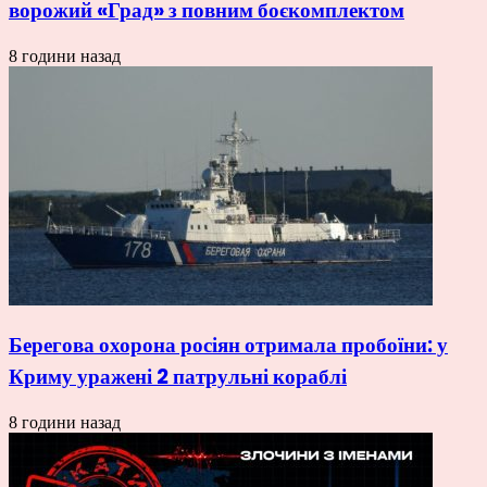
ворожий «Град» з повним боєкомплектом
8 години назад
Берегова охорона росіян отримала пробоїни: у
Криму уражені 2 патрульні кораблі
8 години назад