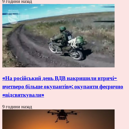
9 години назад
«На російський день ВДВ накришили втричі-
вчетверо більше окупантів»: окупанти феєрично
«відсвяткували»
9 години назад