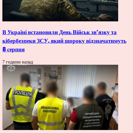
В Україні встановили День Військ зв’язку та
кібербезпеки ЗСУ, який щороку відзначатимуть
8 серпня
7 години назад