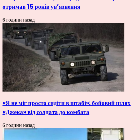
отримав 15 років ув’язнення
6 години назад
«Я не міг просто сидіти в штабі»: бойовий шлях
«Джека» від солдата до комбата
6 години назад