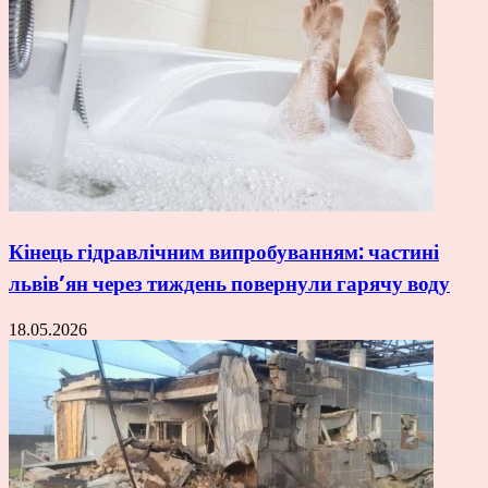
Кінець гідравлічним випробуванням: частині
львів’ян через тиждень повернули гарячу воду
18.05.2026