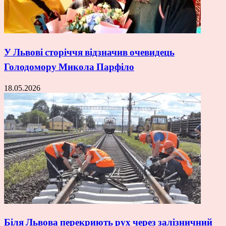
У Львові сторіччя відзначив очевидець
Голодомору Микола Парфіло
18.05.2026
Біля Львова перекриють рух через залізничний