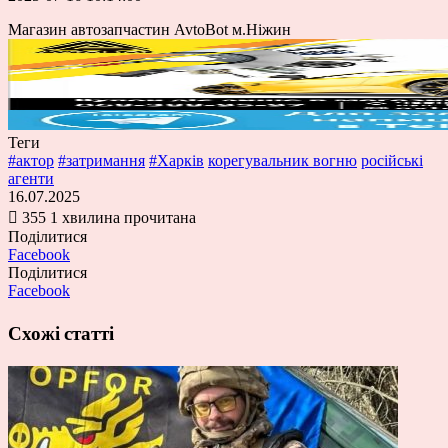
Магазин автозапчастин AvtoBot м.Ніжин
Теги
#актор
#затримання
#Харків
корегувальник вогню
російські
агенти
16.07.2025
355
1 хвилина прочитана
Поділитися
Facebook
Поділитися
Facebook
Схожі статті