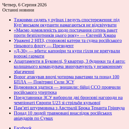
Четвер, 6 Серпня 2026
Останні новини
Тижнями сидять у руїнах і ведуть спостереження: під
Куп’янськом окупанти намагаються не відсвічувати
«Маємо домовленість щодо постачання сотень ракет
проти безпілотників цього року» — Євгеній Хмара
Уражені 2 НПЗ, сторожові катери та судна російського
тіньового флоту — Президент
«Д-30» — вбита: капоніри та купи гілля не врятували
ворожі гармати
Апартаменти в Буковелі, 9 квартир, 3 будинки та 4 авто:
колишнього командувача звинувачують у незаконному
збагаченні
Ворог атакував вночі чотирма ракетами та понад 100
БПЛА — Повітряні Сили ЗСУ
Відмовився здатися — знищили: бійці ССО провчили
російського упертюха
Представники ЗСУ вибороли дві бронзові нагороди на
чемпіонаті Європи U23 зі стрільби кульової
Пам’яті штурмовика з Австралії Брока Тенанта Грінвуда
Понад 10 людей травмовані внаслідок російських
авіаударів по Сумах
Facebook