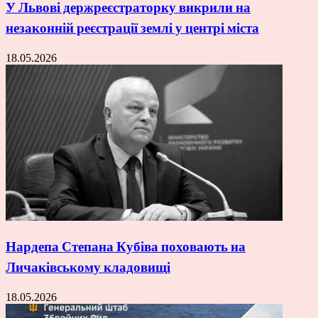
У Львові держреєстраторку викрили на
незаконній реєстрації землі у центрі міста
18.05.2026
Нардепа Степана Кубіва поховають на
Личаківському кладовищі
18.05.2026