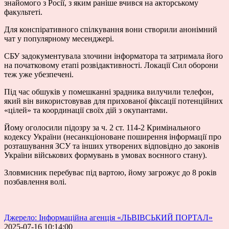
знайомого з Росії, з яким раніше вчився на акторському
факультеті.
Для конспіративного спілкування вони створили анонімний
чат у популярному месенджері.
СБУ задокументувала злочини інформатора та затримала його
на початковому етапі розвідактивності. Локації Сил оборони
теж уже убезпечені.
Під час обшуків у помешканні зрадника вилучили телефон,
який він використовував для прихованої фіксації потенційних
«цілей» та координації своїх дій з окупантами.
Йому оголосили підозру за ч. 2 ст. 114-2 Кримінального
кодексу України (несанкціоноване поширення інформації про
розташування ЗСУ та інших утворених відповідно до законів
України військових формувань в умовах воєнного стану).
Зловмисник перебуває під вартою, йому загрожує до 8 років
позбавлення волі.
Джерело: Інформаційна агенція «ЛЬВІВСЬКИЙ ПОРТАЛ»
2025-07-16 10:14:00