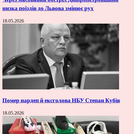
низка поїздів до Львова змінює рух
18.05.2026
Помер нардеп й ексголова НБУ Степан Кубів
18.05.2026