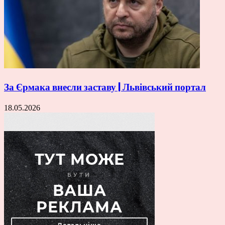
За Єрмака внесли заставу | Львівський портал
18.05.2026