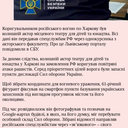
Коригувальником російського вогню по Харкову був
колишній актор місцевого театру для дітей та юнацтва. Всі
дані він передавав спецслужбам РФ через однокурсника з
акторського факультету. Про це Львівському порталу
повідомили в СБУ.
За дними слідства, колишній актор театру для дітей та
юнацтва у Харкові на замовлення РФ коригував повітряні
атаки рашистів. Серед пріоритетних цілей ворога були запасні
пункти дислокації Сил оборони України.
Щоб зібрати координати для вогневого ураження, 61-річний
фігурант фіксував на смартфон пункти базування українських
захисників під виглядом прогулянок містом та його
околицями.
Під час розвідвилазок він фотографував та позначав на
Google-картах будівлі, в яких, на його думку, міг перебувати
особовий склад Сил оборони. Зібрані відомості направляв
російським спецслужбістам через «зв’язкового» – свого