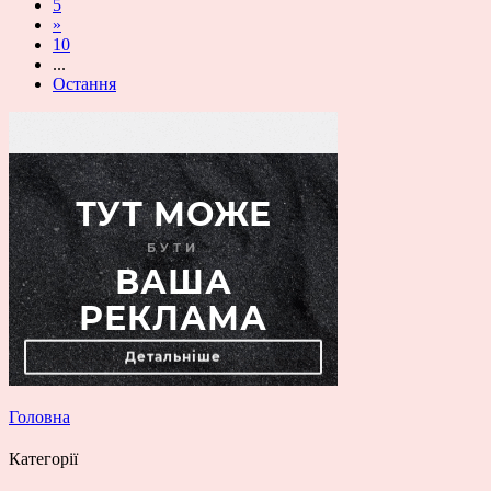
5
»
10
...
Остання
Головна
Категорії