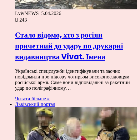
LvivNEWS
15.04.2026
243
Стало відомо, хто з росіян
причетний до удару по друкарні
видавництва Vivat. Імена
Українські спецслужби ідентифікували та заочно
повідомили про підозру чотирьом високопосадовцям
російської армії. Саме вони відповідальні за ракетний
удар по поліграфічному…
Читати більше »
Львівський портал