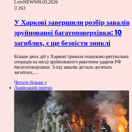
LvivNEWS
09.03.2026
263
У Харкові завершили розбір завалів
зруйнованої багатоповерхівки: 10
загиблих, є ще безвісти зниклі
Більше двох діб у Харкові тривала пошуково-рятувальна
операція на місці зруйнованого ракетним ударом РФ
багатоповерхівки. З-під завалів дістали десятьох
загиблих,…
Читати більше »
Львівський портал