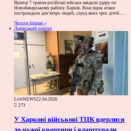
Вранці 7 травня російські війська завдали удару по
Новобаварському району Харків. Внаслідок атаки
постраждали дев’ятеро людей, серед яких троє дітей.…
Читати більше »
Львівський портал
LvivNEWS
22.04.2026
273
У Харкові військові ТЦК вдерлися
до чужої квартири і влаштували