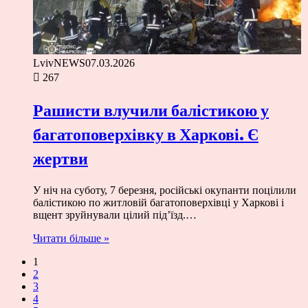
LvivNEWS
07.03.2026
267
Рашисти влучили балістикою у
багатоповерхівку в Харкові. Є
жертви
У ніч на суботу, 7 березня, російські окупанти поцілили
балістикою по житловій багатоповерхівці у Харкові і
вщент зруйнували цілий під’їзд.…
Читати більше »
1
2
3
4