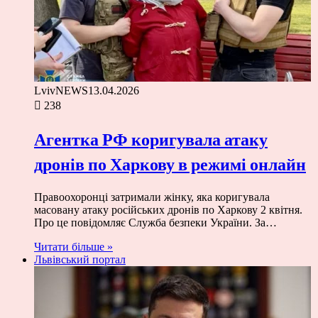
LvivNEWS
13.04.2026
238
Агентка РФ коригувала атаку
дронів по Харкову в режимі онлайн
Правоохоронці затримали жінку, яка коригувала
масовану атаку російських дронів по Харкову 2 квітня.
Про це повідомляє Служба безпеки України. За…
Читати більше »
Львівський портал