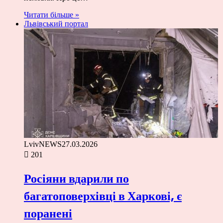
Читати більше »
Львівський портал
LvivNEWS
27.03.2026
201
Росіяни вдарили по
багатоповерхівці в Харкові, є
поранені