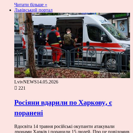
Читати більше »
Львівський портал
LvivNEWS
14.05.2026
221
Росіяни вдарили по Харкову, є
поранені
Вдосвіта 14 травня російські окупанти атакували
дронами Харків і поранили 15 людей. Про це повідомив