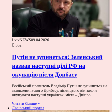
LvivNEWS
09.04.2026
362
Путін не зупинеться: Зеленський
назвав наступні цілі РФ на
окупацію після Донбасу
Російський правитель Владімір Путін не зупиниться на
захопленні всього Донбасу, після цього він захоче
окупувати наступні українські міста – Дніпро…
Читати більше »
Львівський портал