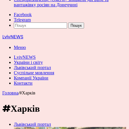
вантажівку росіян на Донеччині
Facebook
Telegram
Пошук
LvivNEWS
Меню
LvivNEWS
України і світу
Львівський портал
Суспільне мовлення
Компанії України
Контакти
Головна
/
#Харків
#Харків
Львівський портал