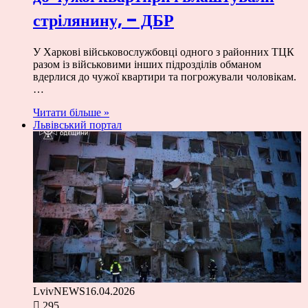
стрілянину, – ДБР
У Харкові військовослужбовці одного з районних ТЦК
разом із військовими інших підрозділів обманом
вдерлися до чужої квартири та погрожували чоловікам.
…
Читати більше »
Львівський портал
LvivNEWS
16.04.2026
295