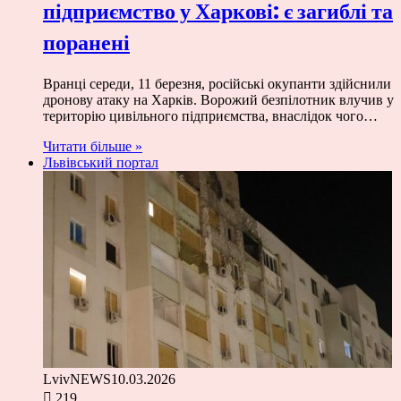
підприємство у Харкові: є загиблі та
поранені
Вранці середи, 11 березня, російські окупанти здійснили
дронову атаку на Харків. Ворожий безпілотник влучив у
територію цивільного підприємства, внаслідок чого…
Читати більше »
Львівський портал
LvivNEWS
10.03.2026
219