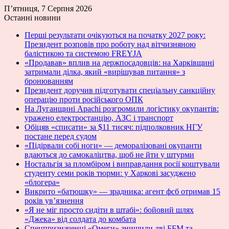
П’ятниця, 7 Серпня 2026
Останні новини
Перші результати очікуються на початку 2027 року:
Президент розповів про роботу над вітчизняною
балістикою та системою FREYJA
«Продавав» вплив на держпосадовців: на Харківщині
затримали ділка, який «вирішував питання» з
бронюванням
Президент доручив підготувати спеціальну санкційну
операцію проти російського ОПК
На Луганщині Apachi розгромили логістику окупантів:
уражено електростанцію, АЗС і транспорт
Обіцяв «списати» за $11 тисяч: підполковник НГУ
постане перед судом
«Підірвали собі ноги» — деморалізовані окупанти
вдаються до самокаліцтва, щоб не йти у штурми
Ностальгія за пломбіром і виправдання росії коштували
студенту семи років тюрми: у Харкові засуджено
«блогера»
Викрито «батюшку» — зрадника: агент фсб отримав 15
років ув’язнення
«Я не міг просто сидіти в штабі»: бойовий шлях
«Джека» від солдата до комбата
Спецпризначенці «Омеги» знищили дві ББМ та