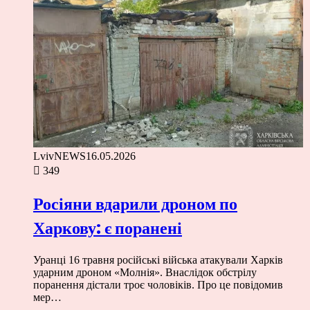
LvivNEWS
16.05.2026
349
Росіяни вдарили дроном по
Харкову: є поранені
Уранці 16 травня російські війська атакували Харків
ударним дроном «Молнія». Внаслідок обстрілу
поранення дістали троє чоловіків. Про це повідомив
мер…