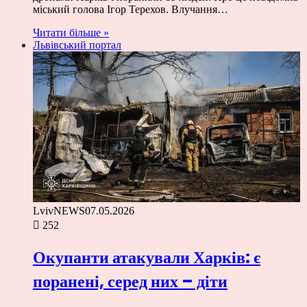
міський голова Ігор Терехов. Влучання…
Читати більше »
Львівський портал
LvivNEWS
07.05.2026
252
Окупанти атакували Харків: є
поранені, серед них – діти