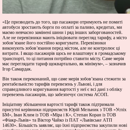
«Це призводить до того, що пасажири отримують не помиті
автобуси зростають борги по оплаті за паливо, кредитах, ми
маємо невчасно замінені шини і ряд інших заборгованостей.
Але не перевізники мають ініціювати перегляд тарифу, а місто
зобов’язане його постійно коригувати. Перевізники
виконують зобов’язання перед містом, але не контролює ці
витрати. І якщо пасажирів щось не влаштовує в громадському
транспорті, то ці питання потрібно ставити місту. Саме мерія
має переглядати тариф щоквартально, як мінімум», – зазначив
Ігор Самардак.
Він також переконаний, що саме мерія зобов’язана стежити за
рентабельністю тарифів перевезень у Львові, і для
справедливого коригування вартості у неї є всі дані з обліку
перевезень пасажирів, що забезпечує система АСОП.
Ініціативу збільшення вартості тарифі також підтримали
присутні керівники підприємств Юрій Мельник з ТОВ «Успіх
БМ», Іван Клим із ТОВ «Міра і К», Степан Коран із ТОВ
«Фіакр-Львів» та Віктор Чайко із ПАТ «Львівське АТП
14630». Більшість заявляє, що їхні підприємства закупили нові