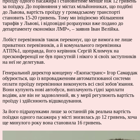
проїзду одного пасажира і становитиме менше ніж 12 гривень
за поїздку. До порівняння у містах мільйонниках, що подібні
до Львова, вартість проїзду у громадському транспорті
становить 15-20 гривень. Тому ми ініціюємо збільшення
тарифів у Львові, і відповідні розрахунки вже подано до
департаменту економіки ЛМР», – заявив Іван Велійка.
Лобіст перевізників також переконує, що це вимога не лише
приватних перевізників, а й комунального перевізника
АТП№1, щоправда, його керівник Сергій Климчук на
пресконференції не був присутній і нікого зі своїх заступників
на неї не делегував.
Генеральний директор концерну «Екопастранс» Ігор Самардак
обурюється, що із впровадженням автоматизованої системи
оплати проїзду перевізники виконують всі свої зобов’язання.
Вони купують нові автобуси, виплачують гідні зарплати
водіям, але він не задоволений, як у мерії регулюють вартість
проїзду і здійснюють відшкодування.
За його підрахунками лише за останній рік реальна вартість
поїздки одного пасажира у місті знизилась до 12 гривень, хоча
ще минулого року вона становила 16 гривень.