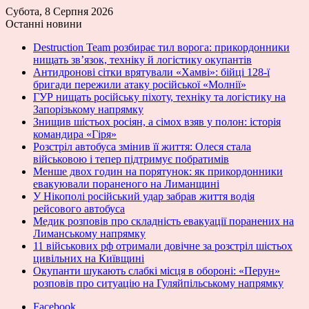
Субота, 8 Серпня 2026
Останні новини
Destruction Team розбирає тил ворога: прикордонники
нищать зв’язок, техніку й логістику окупантів
Антидронові сітки врятували «Хамві»: бійці 128-ї
бригади пережили атаку російської «Молнії»
ГУР нищать російську піхоту, техніку та логістику на
Запорізькому напрямку
Знищив шістьох росіян, а сімох взяв у полон: історія
командира «Гіря»
Розстріл автобуса змінив її життя: Олеся стала
військовою і тепер підтримує побратимів
Менше двох годин на порятунок: як прикордонники
евакуювали пораненого на Лиманщині
У Нікополі російський удар забрав життя водія
рейсового автобуса
Медик розповів про складність евакуації поранених на
Лиманському напрямку
11 військових рф отримали довічне за розстріл шістьох
цивільних на Київщині
Окупанти шукають слабкі місця в обороні: «Перун»
розповів про ситуацію на Гуляйпільському напрямку
Facebook