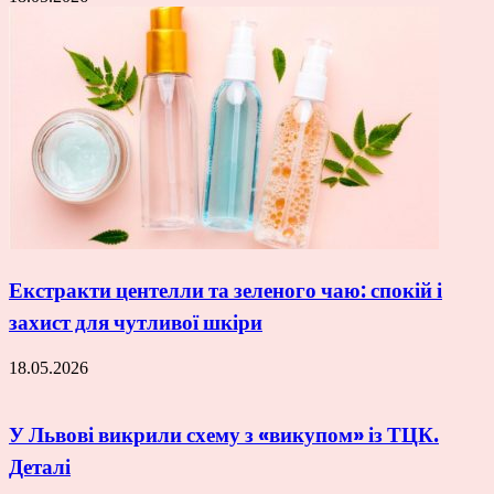
Екстракти центелли та зеленого чаю: спокій і
захист для чутливої шкіри
18.05.2026
У Львові викрили схему з «викупом» із ТЦК.
Деталі