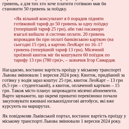
гривень, а для тих хто хоче платити готівкою мав би
становити 50 гривень за поїздку.
«Як вільний консультант я б порадив підняти
готівковий тариф до 50 гривень за одну поїздку
(теперішній тариф 25 грн), аби такі пасажири
взагалі вийшли зі системи оплати. 20 гривень
впровадив би при оплаті банківською карткою (на
сьогодні 15 грн), а картою ЛеоКарт по 16–17
гривень (теперішній тариф 13 грн). Місячний
проїзний квиток міг би коштувати 60 поїздок по
тарифу 13 грн (780 грн)», – зазначив Ігор Самардак
Нагадаємо, востаннє вартість проїзду у міському транспорті
Львова змінювали 1 вересня 2024 року. Квиток, придбаний за
готівку у водія зараз коштує 25 грн, квиток ЛеоКарт – 13 грн
(6,5 грн – студентський), а квиток, оплачений карткою – 15
грн. Також місто планує запровадити місячні абонементи.
Варто зауважити, що окремі приватні перевізники почали
закуповувати вживані низькопідлогові автобуси, які вже
курсують на маршрутах.
Як повідомляв Львівський портал, востаннє вартість проїзду у
міському транспорті Львова змінювали 1 вересня 2024 року.