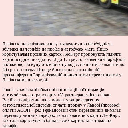
Львівські перевізники знову заявляють про необхідність
збільшення тарифів на проїзд в автобусах міста. Якщо
користувачам проїзних карток ЛеоКарт пропонують підняти
вартість однієї поїздки із 13 до 17 грн, то готівковий тариф для
пасажирів, які купують квитки у водія, не проти збільшити до
50 грн за поїздку. Про це йшлося на сьогоднішній
пресконференції організованій приватними перевізниками у
Львівському пресклубі.
Голова Львівської обласної організації роботодавців
автомобільного транспорту «Укравтотранс-Львів» Іван
Велійка повідомив, що з моменту запровадження
автоматизованої системи оплати проїзду у Львові (прозорої
оплати АСОП – ред.) фінансовий стан перевізників вимагає
перегляду чинних тарифів, як для власників карти ЛеоКарт,
так і для користувачів банківських карток та готівкових
тарифів.