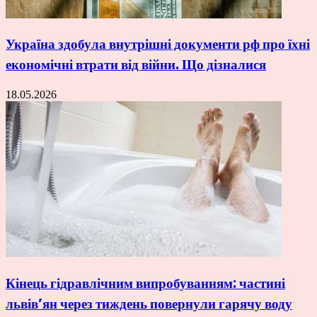
Україна здобула внутрішні документи рф про їхні
економічні втрати від війни. Що дізналися
18.05.2026
Кінець гідравлічним випробуванням: частині
львів’ян через тиждень повернули гарячу воду