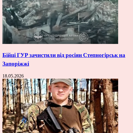
Бійці ГУР зачистили від росіян Степногірськ на
Запоріжжі
18.05.2026