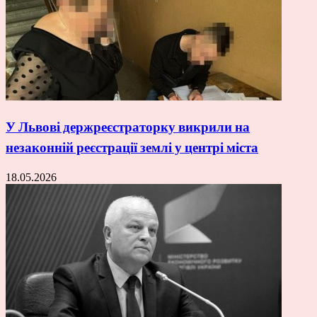
У Львові держреєстраторку викрили на
незаконній реєстрації землі у центрі міста
18.05.2026