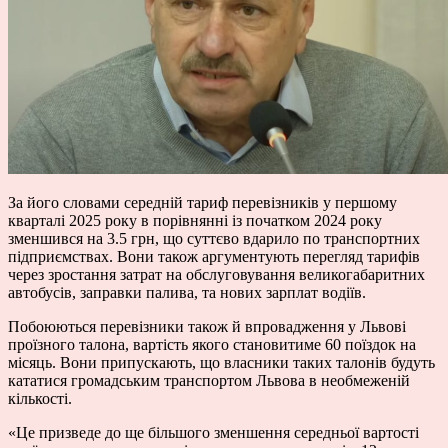
За його словами середній тариф перевізників у першому
кварталі 2025 року в порівнянні із початком 2024 року
зменшився на 3.5 грн, що суттєво вдарило по транспортних
підприємствах. Вони також аргументують перегляд тарифів
через зростання затрат на обслуговування великогабаритних
автобусів, заправки палива, та нових зарплат водіїв.
Побоюються перевізники також й впровадження у Львові
проїзного талона, вартість якого становитиме 60 поїздок на
місяць. Вони припускають, що власники таких талонів будуть
кататися громадським транспортом Львова в необмеженій
кількості.
«Це призведе до ще більшого зменшення середньої вартості