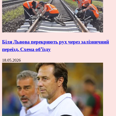
Біля Львова перекриють рух через залізничний
переїзд. Схема об’їзду
18.05.2026