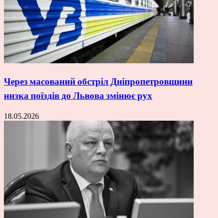
Через масований обстріл Дніпропетровщини
низка поїздів до Львова змінює рух
18.05.2026