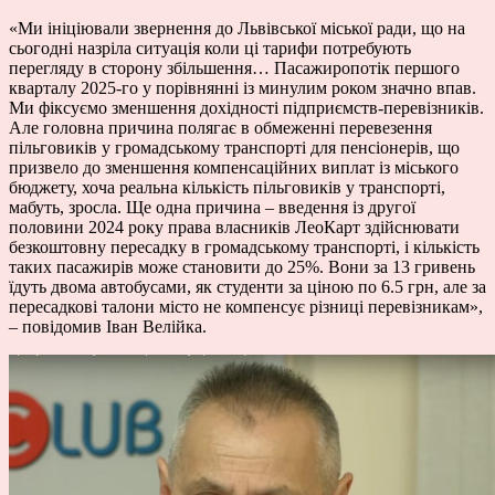
«Ми ініціювали звернення до Львівської міської ради, що на
сьогодні назріла ситуація коли ці тарифи потребують
перегляду в сторону збільшення… Пасажиропотік першого
кварталу 2025-го у порівнянні із минулим роком значно впав.
Ми фіксуємо зменшення дохідності підприємств-перевізників.
Але головна причина полягає в обмеженні перевезення
пільговиків у громадському транспорті для пенсіонерів, що
призвело до зменшення компенсаційних виплат із міського
бюджету, хоча реальна кількість пільговиків у транспорті,
мабуть, зросла. Ще одна причина – введення із другої
половини 2024 року права власників ЛеоКарт здійснювати
безкоштовну пересадку в громадському транспорті, і кількість
таких пасажирів може становити до 25%. Вони за 13 гривень
їдуть двома автобусами, як студенти за ціною по 6.5 грн, але за
пересадкові талони місто не компенсує різниці перевізникам»,
– повідомив Іван Велійка.