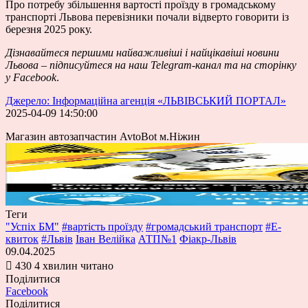
Про потребу збільшення вартості проїзду в громадському
транспорті Львова перевізники почали відверто говорити із
березня 2025 року.
Дізнавайтеся першими найважливіші і найцікавіші новини
Львова – підписуйтеся на наш
Telegram-канал
та на сторінку
у
Facebook
.
Джерело: Інформаційна агенція «ЛЬВІВСЬКИЙ ПОРТАЛ»
2025-04-09 14:50:00
Магазин автозапчастин AvtoBot м.Ніжин
Теги
"Успіх БМ"
#вартість проїзду
#громадський транспорт
#Е-
квиток
#Львів
Іван Велійка
АТП№1
Фіакр-Львів
09.04.2025
430
4 хвилин читано
Поділитися
Facebook
Поділитися