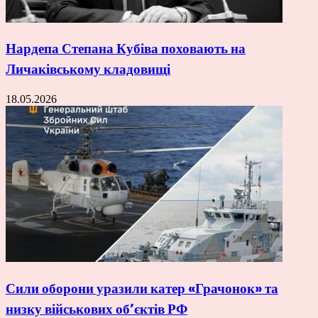
Нардепа Степана Кубіва поховають на
Личаківському кладовищі
18.05.2026
Сили оборони уразили катер «Грачонок» та
низку військових об’єктів РФ