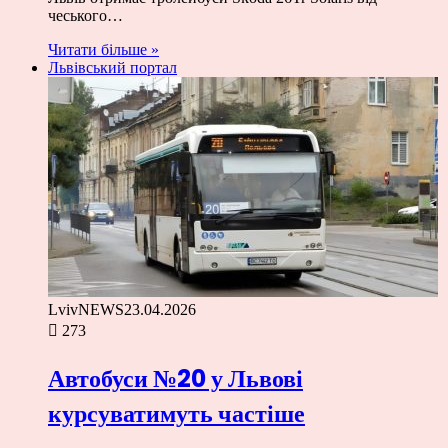
чеського…
Читати більше »
Львівський портал
LvivNEWS
23.04.2026
273
Автобуси №20 у Львові
курсуватимуть частіше