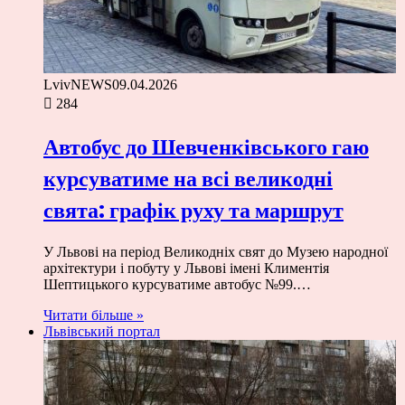
LvivNEWS
09.04.2026
284
Автобус до Шевченківського гаю
курсуватиме на всі великодні
свята: графік руху та маршрут
У Львові на період Великодніх свят до Музею народної
архітектури і побуту у Львові імені Климентія
Шептицького курсуватиме автобус №99.…
Читати більше »
Львівський портал