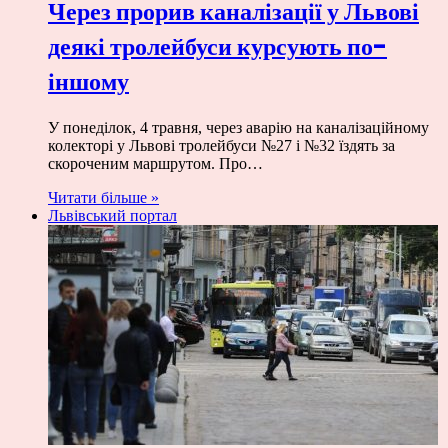
Через прорив каналізації у Львові
деякі тролейбуси курсують по-
іншому
У понеділок, 4 травня, через аварію на каналізаційному
колекторі у Львові тролейбуси №27 і №32 їздять за
скороченим маршрутом. Про…
Читати більше »
Львівський портал