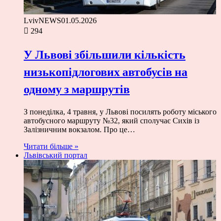
LvivNEWS
01.05.2026
294
У Львові збільшили кількість
низькопідлогових автобусів на
одному з маршрутів
З понеділка, 4 травня, у Львові посилять роботу міського
автобусного маршруту №32, який сполучає Сихів із
Залізничним вокзалом. Про це…
Читати більше »
Львівський портал