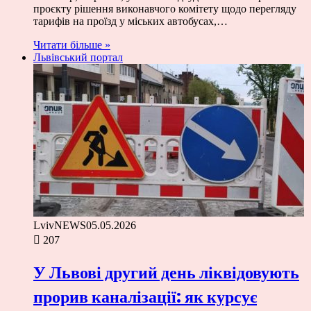
проєкту рішення виконавчого комітету щодо перегляду
тарифів на проїзд у міських автобусах,…
Читати більше »
Львівський портал
LvivNEWS
05.05.2026
207
У Львові другий день ліквідовують
прорив каналізації: як курсує