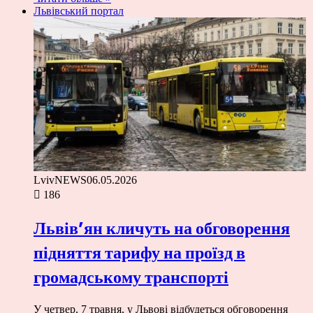
Львівський портал
LvivNEWS
06.05.2026
186
Львів’ян кличуть на обговорення
підняття тарифу на проїзд в
громадському транспорті
У четвер, 7 травня, у Львові відбудеться обговорення