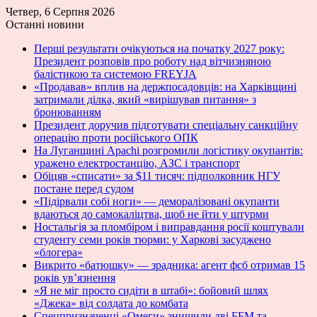
Четвер, 6 Серпня 2026
Останні новини
Перші результати очікуються на початку 2027 року:
Президент розповів про роботу над вітчизняною
балістикою та системою FREYJA
«Продавав» вплив на держпосадовців: на Харківщині
затримали ділка, який «вирішував питання» з
бронюванням
Президент доручив підготувати спеціальну санкційну
операцію проти російського ОПК
На Луганщині Apachi розгромили логістику окупантів:
уражено електростанцію, АЗС і транспорт
Обіцяв «списати» за $11 тисяч: підполковник НГУ
постане перед судом
«Підірвали собі ноги» — деморалізовані окупанти
вдаються до самокаліцтва, щоб не йти у штурми
Ностальгія за пломбіром і виправдання росії коштували
студенту семи років тюрми: у Харкові засуджено
«блогера»
Викрито «батюшку» — зрадника: агент фсб отримав 15
років ув’язнення
«Я не міг просто сидіти в штабі»: бойовий шлях
«Джека» від солдата до комбата
Спецпризначенці «Омеги» знищили дві ББМ та