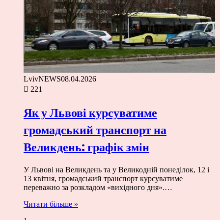
LvivNEWS
08.04.2026
221
Як у Львові курсуватиме
громадський транспорт на
Великдень: графік змін
У Львові на Великдень та у Великодній понеділок, 12 і
13 квітня, громадський транспорт курсуватиме
переважно за розкладом «вихідного дня».…
Читати більше »