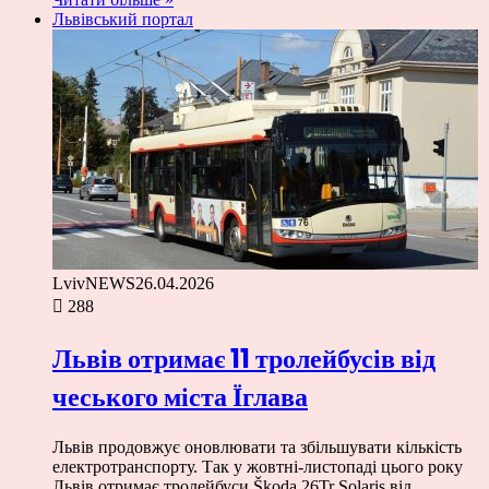
Львівський портал
LvivNEWS
26.04.2026
288
Львів отримає 11 тролейбусів від
чеського міста Їглава
Львів продовжує оновлювати та збільшувати кількість
електротранспорту. Так у жовтні-листопаді цього року
Львів отримає тролейбуси Škoda 26Tr Solaris від