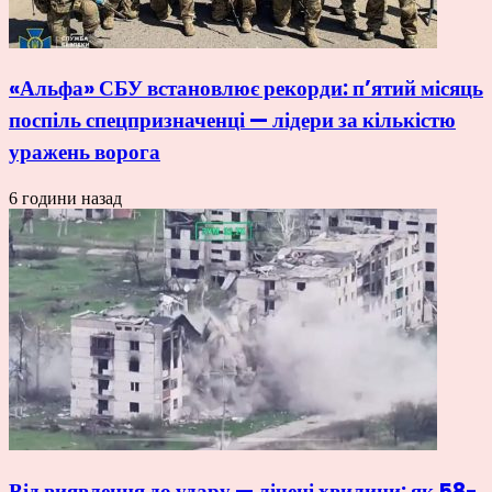
«Альфа» СБУ встановлює рекорди: п’ятий місяць
поспіль спецпризначенці — лідери за кількістю
уражень ворога
6 години назад
Від виявлення до удару — лічені хвилини: як 58-