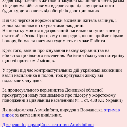
Задля закріплення в житловій забудові колишній в’язень разом
з іще двома військовими вдерлися до підвалу приватного
будинку, де ховались від обстрілів двоє цивільних.
Під час чергової ворожої атаки місцевий житель загинув, і
жінка залишилась з окупантами наодинці.
На початку жовтня підозрюваний насильно вступив з нею у
статевий зв’язок. При цьому попередив, що не прийме відмов
і опору, бо має за плечима судимість та може її вбити.
Крім того, заявив про існування наказу керівництва на
вбивство цивільного населення. Росіянин ґвалтував потерпілу
щоночі протягом 2 місяців.
У грудні під час контрнаступальних дій українські захисники
взяли насильника в полон, тож врятували жінку від
подальших знущань.
За процесуального керівництва Донецької обласної
прокуратури йому повідомлено про підозру у жорстокому
поводженні з цивільним населенням (ч. 1 ст. 438 КК України).
Як повідомляла АрміяInform, виродок з Вовчанська
отримав
вирок
за катування цивільних.
Джерело: Інформаційне агентство АрміяInform