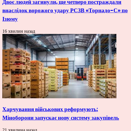
Двоє людей загинули, ще четверо постраждали
внаслідок ворожого удару РСЗВ «Торнадо-С» по
Ізюму
16 хвилин назад
Харчування військових реформують:
Міноборони запускає нову систему закупівель
21 хвилина назад