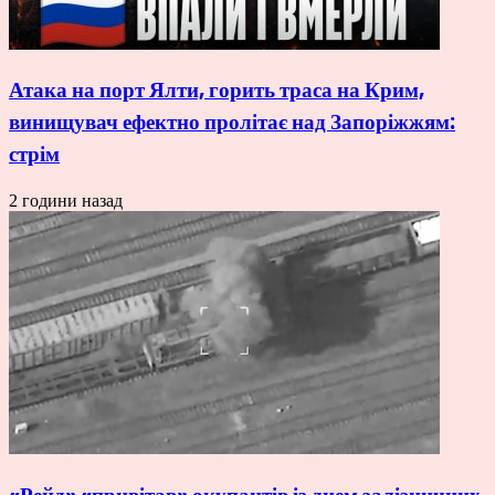
Атака на порт Ялти, горить траса на Крим,
винищувач ефектно пролітає над Запоріжжям:
стрім
2 години назад