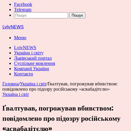
Facebook
Telegram
Пошук
LvivNEWS
Меню
LvivNEWS
України і світу
Львівський портал
Суспільне мовлення
Компанії України
Контакти
Головна
/
Україна і світ
/
Ґвалтував, погрожував вбивством:
повідомлено про підозру російському «асвабадітєлю»
Україна і світ
Ґвалтував, погрожував вбивством:
повідомлено про підозру російському
«асвабадітєлю»