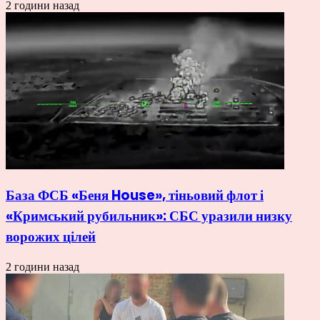
2 години назад
База ФСБ «Беня House», тіньовий флот і
«Кримський рубильник»: СБС уразили низку
ворожих цілей
2 години назад