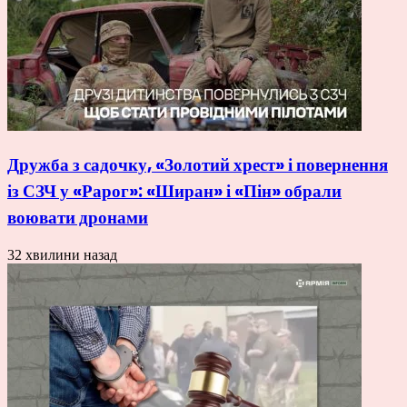
Дружба з садочку, «Золотий хрест» і повернення
із СЗЧ у «Рарог»: «Ширан» і «Пін» обрали
воювати дронами
32 хвилини назад