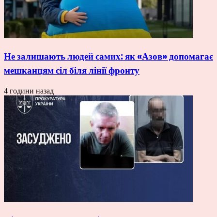
Не залишають людей самих: як «Азов» допомагає
мешканцям сіл біля лінії фронту
4 години назад