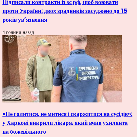
Підписали контракти із зс рф, щоб воювати
проти України: двох зрадників засуджено до 15
років ув’язнення
4 години назад
«Не голитися, не митися і скаржитися на сусідів»:
у Харкові викрили лікаря, який вчив ухилянта
на божевільного