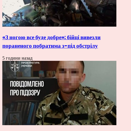
«З ногою все буде добре»: бійці вивезли
пораненого побратима з-під обстрілу
5 години назад