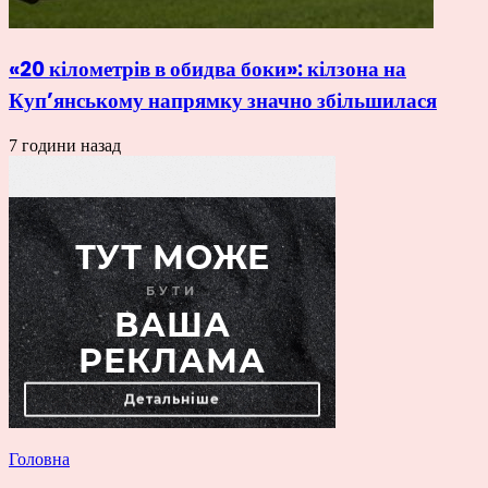
«20 кілометрів в обидва боки»: кілзона на
Куп’янському напрямку значно збільшилася
7 години назад
Головна