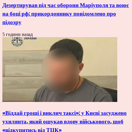
Дезертирував під час оборони Маріуполя та воює
на боці рф: прикордоннику повідомлено про
підозру
5 години назад
«Віддай гроші і виклич таксі»: у Києві засуджено
ухилянта, який ошукав вдову військового, щоб
«відкупитись від ТЦК»