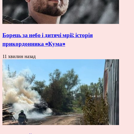
Борець за небо і дитячі мрії: історія
прикордонника «Кума»
11 хвилин назад