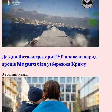
До Дня Ялти оператори ГУР провели парад
дронів Magura біля узбережжя Криму
3 години назад