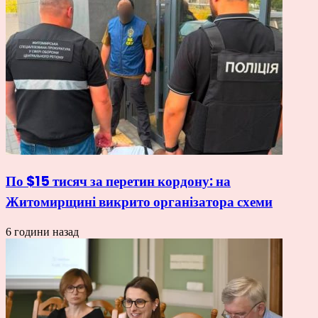
По $15 тисяч за перетин кордону: на
Житомирщині викрито організатора схеми
6 години назад