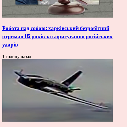
Робота над собою: харківський безробітний
отримав 15 років за коригування російських
ударів
1 годину назад