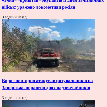
«Рейд» «привітав» окупантів із днем залізничних
військ: уражено локомотиви росіян
3 години назад
Ворог повторно атакував рятувальників на
Запоріжжі: поранено двох надзвичайників
3 години назад