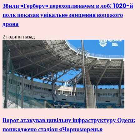
Збили «Герберу» перехоплювачем в лоб: 1020-й
полк показав унікальне знищення ворожого
дрона
2 години назад
Ворог атакував цивільну інфраструктуру Одеси:
пошкоджено стадіон «Чорноморець»