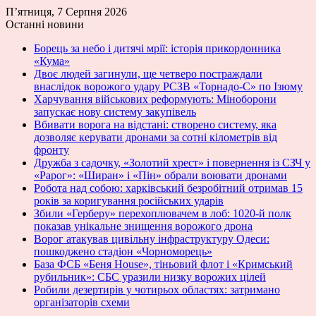
П’ятниця, 7 Серпня 2026
Останні новини
Борець за небо і дитячі мрії: історія прикордонника
«Кума»
Двоє людей загинули, ще четверо постраждали
внаслідок ворожого удару РСЗВ «Торнадо-С» по Ізюму
Харчування військових реформують: Міноборони
запускає нову систему закупівель
Вбивати ворога на відстані: створено систему, яка
дозволяє керувати дронами за сотні кілометрів від
фронту
Дружба з садочку, «Золотий хрест» і повернення із СЗЧ у
«Рарог»: «Ширан» і «Пін» обрали воювати дронами
Робота над собою: харківський безробітний отримав 15
років за коригування російських ударів
Збили «Герберу» перехоплювачем в лоб: 1020-й полк
показав унікальне знищення ворожого дрона
Ворог атакував цивільну інфраструктуру Одеси:
пошкоджено стадіон «Чорноморець»
База ФСБ «Беня House», тіньовий флот і «Кримський
рубильник»: СБС уразили низку ворожих цілей
Робили дезертирів у чотирьох областях: затримано
організаторів схеми