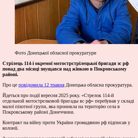
Фото Донецької обласної прокуратури
Стрілець 114-ї окремої мотострстрілецької бригади зс рф
понад два місяці знущався над жінкою в Покровському
районі.
Про це
повідомила 12 травня
Донецька обласна прокуратура.
Йдеться про події вересня 2025 року. «Стрелок 114-й
отдельной мотострелковой бригады вс рф» перебував у складі
малої піхотної групи, яка проникла на територію села в
Покровському районі Донеччини.
Контракт на війну проти України громадянин рф підписав у
колонії.