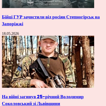
Бійці ГУР зачистили від росіян Степногірськ на
Запоріжжі
18.05.2026
На війні загинув 25-річний Володимир
Соколовський зі Львівщини