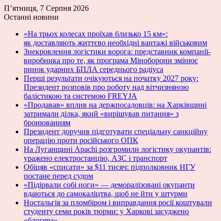
П’ятниця, 7 Серпня 2026
Останні новини
«На трьох колесах проїхав близько 15 км»:
як доставляють життєво необхідні вантажі військовим
Знекровлення логістики ворога: представник компанії-
виробника про те, як програма Міноборони змінює
ринок ударних БПЛА середнього радіуса
Перші результати очікуються на початку 2027 року:
Президент розповів про роботу над вітчизняною
балістикою та системою FREYJA
«Продавав» вплив на держпосадовців: на Харківщині
затримали ділка, який «вирішував питання» з
бронюванням
Президент доручив підготувати спеціальну санкційну
операцію проти російського ОПК
На Луганщині Apachi розгромили логістику окупантів:
уражено електростанцію, АЗС і транспорт
Обіцяв «списати» за $11 тисяч: підполковник НГУ
постане перед судом
«Підірвали собі ноги» — деморалізовані окупанти
вдаються до самокаліцтва, щоб не йти у штурми
Ностальгія за пломбіром і виправдання росії коштували
студенту семи років тюрми: у Харкові засуджено
«блогера»