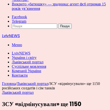
Викрито «батюшку» — зрадника: агент фсб отримав 15
років ув’язнення
Facebook
Telegram
Пошук
LvivNEWS
Меню
LvivNEWS
України і світу
Львівський портал
Суспільне мовлення
Компанії України
Контакти
Головна
/
Львівський портал
/
ЗСУ «відмінусували» ще 1150
російських солдатів і сім танків
Львівський портал
ЗСУ «відмінусували» ще 1150