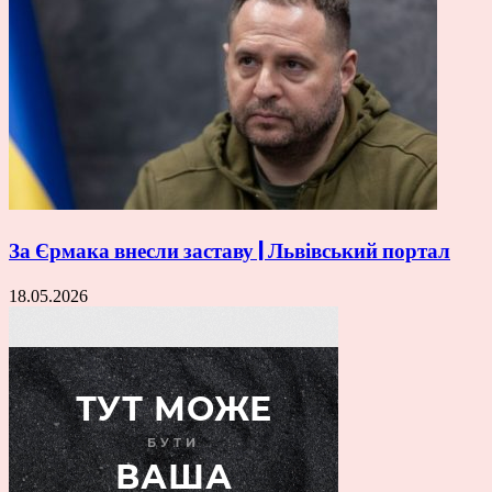
За Єрмака внесли заставу | Львівський портал
18.05.2026