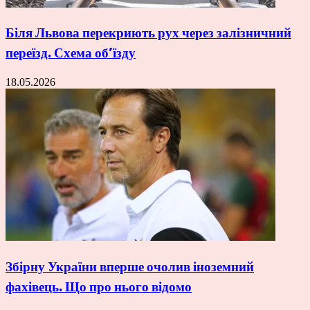
Біля Львова перекриють рух через залізничний
переїзд. Схема об’їзду
18.05.2026
Збірну України вперше очолив іноземний
фахівець. Що про нього відомо