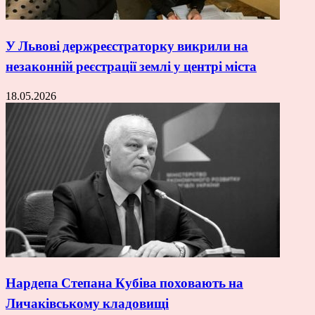
У Львові держреєстраторку викрили на
незаконній реєстрації землі у центрі міста
18.05.2026
Нардепа Степана Кубіва поховають на
Личаківському кладовищі