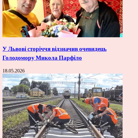
У Львові сторіччя відзначив очевидець
Голодомору Микола Парфіло
18.05.2026