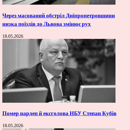
Через масований обстріл Дніпропетровщини
низка поїздів до Львова змінює рух
18.05.2026
Помер нардеп й ексголова НБУ Степан Кубів
18.05.2026