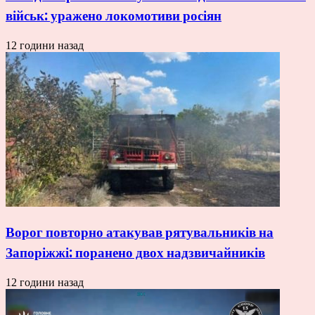
військ: уражено локомотиви росіян
12 години назад
Ворог повторно атакував рятувальників на
Запоріжжі: поранено двох надзвичайників
12 години назад