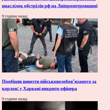
внаслідок обстрілів рф на Дніпропетровщині
9 години назад
Пообіцяв вивезти військовозобов’язаного за
кордон: у Харкові викрито офіцера
9 години назад