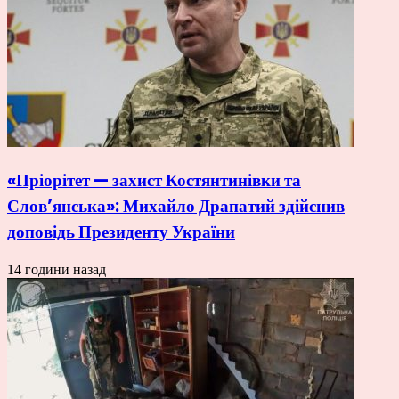
«Пріорітет — захист Костянтинівки та
Слов’янська»: Михайло Драпатий здійснив
доповідь Президенту України
14 години назад