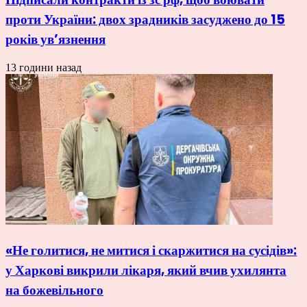
проти України: двох зрадників засуджено до 15
років ув’язнення
13 години назад
«Не голитися, не митися і скаржитися на сусідів»:
у Харкові викрили лікаря, який вчив ухилянта
на божевільного