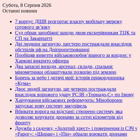
Субота, 8 Серпня 2026
Останні новини
7 корпус ДШВ розгортає власну мобільну мережу
сотового зв’язку
Суд обрав запобіжні заходи двом екскерівникам ТЦК та
СП на Закарпатті
Дві людини загинуло, шестеро постраждали внаслідок
обстрілів рф на Дніпропетровщині
Пообіцяв вивезти військовозобов’язаного за кордон: у
Харкові викрито офіцера
Два запасні виходи, арсенал, склади, спальня:
мінометники облаштували позицію під землею
Борець за небо і дитячі мрії: історія прикордонника
«Кума»
Двоє людей загинули, ще четверо постраждали
внаслідок ворожого удару РСЗВ «Торнадо-С» по Ізюму
Харчування військових реформують: Міноборони
запускає нову систему закупівель
Вбивати ворога на відстані: створено систему, яка
дозволяє керувати дронами за сотні кілометрів від
фронту
Дружба з садочку, «Золотий хрест» і повернення із СЗЧ у
«Рарог»: «Ширан» і «Пін» обрали воювати дронами