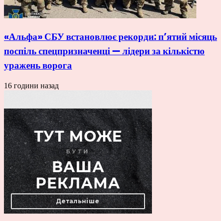
«Альфа» СБУ встановлює рекорди: п’ятий місяць
поспіль спецпризначенці — лідери за кількістю
уражень ворога
16 години назад