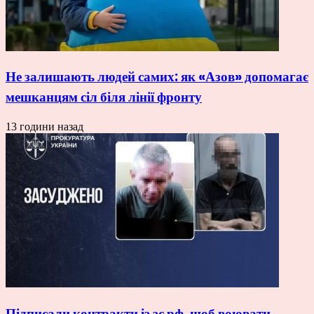
Не залишають людей самих: як «Азов» допомагає
мешканцям сіл біля лінії фронту
13 години назад
Підписали контракти із зс рф, щоб воювати