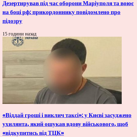
Дезертирував під час оборони Маріуполя та воює
на боці рф: прикордоннику повідомлено про
підозру
15 години назад
«Віддай гроші і виклич таксі»: у Києві засуджено
ухилянта, який ошукав вдову військового, щоб
«відкупитись від ТЦК»