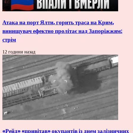
Атака на порт Ялти, горить траса на Крим,
винищувач ефектно пролітає над Запоріжжям:
стрім
12 години назад
«Рейд» «привітав» окупантів із днем залізничних