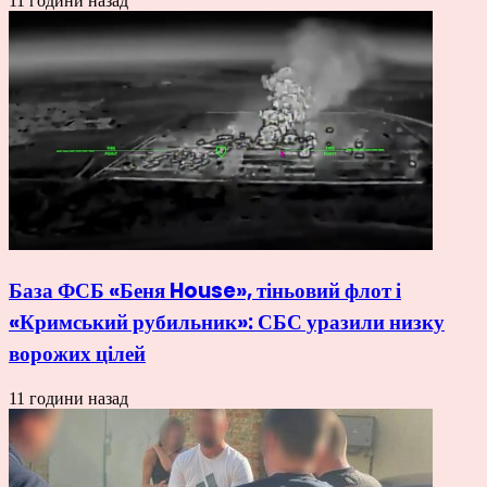
11 години назад
База ФСБ «Беня House», тіньовий флот і
«Кримський рубильник»: СБС уразили низку
ворожих цілей
11 години назад