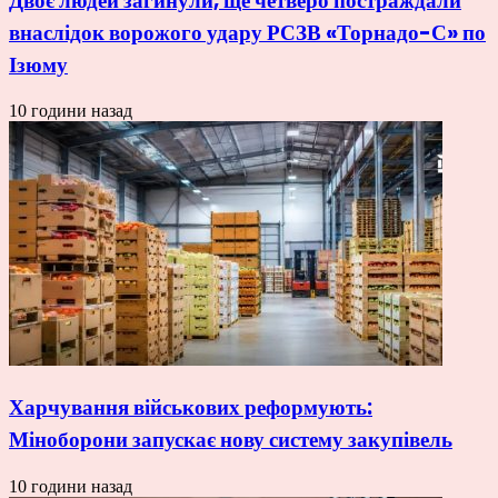
Двоє людей загинули, ще четверо постраждали
внаслідок ворожого удару РСЗВ «Торнадо-С» по
Ізюму
10 години назад
Харчування військових реформують:
Міноборони запускає нову систему закупівель
10 години назад