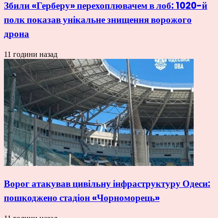
Збили «Герберу» перехоплювачем в лоб: 1020-й
полк показав унікальне знищення ворожого
дрона
11 години назад
Ворог атакував цивільну інфраструктуру Одеси:
пошкоджено стадіон «Чорноморець»