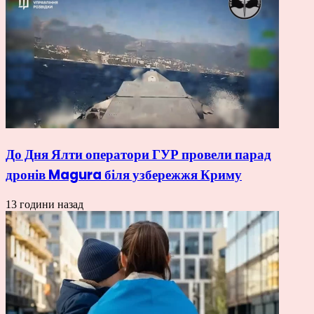
До Дня Ялти оператори ГУР провели парад
дронів Magura біля узбережжя Криму
13 години назад