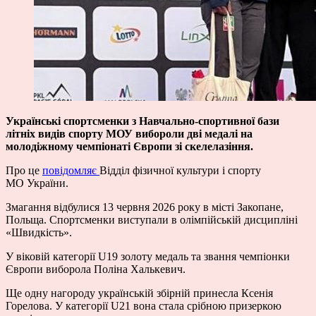
Українські спортсменки з Навчально-спортивної бази
літніх видів спорту МОУ вибороли дві медалі на
молодіжному чемпіонаті Європи зі скелелазіння.
Про це
повідомляє
Відділ фізичної культури і спорту
МО України.
Змагання відбулися 13 червня 2026 року в місті Закопане,
Польща. Спортсменки виступали в олімпійській дисципліні
«Швидкість».
У віковій категорії U19 золоту медаль та звання чемпіонки
Європи виборола Поліна Халькевич.
Ще одну нагороду українській збірній принесла Ксенія
Горелова. У категорії U21 вона стала срібною призеркою