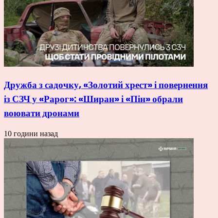
Дружба з садочку, «Золотий хрест» і повернення
із СЗЧ у «Рарог»: «Ширан» і «Пін» обрали
воювати дронами
10 години назад