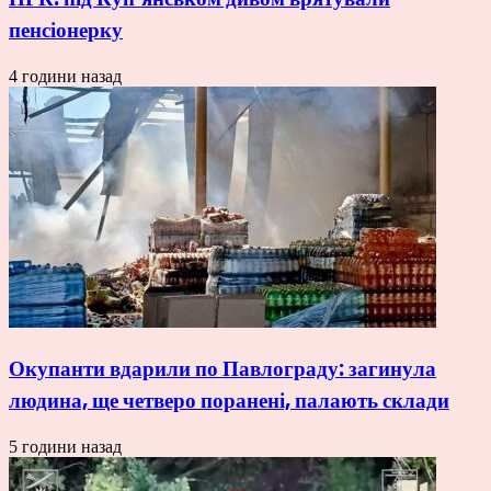
пенсіонерку
4 години назад
Окупанти вдарили по Павлограду: загинула
людина, ще четверо поранені, палають склади
5 години назад