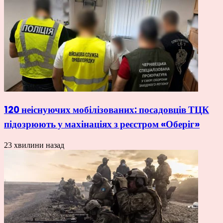
120 неіснуючих мобілізованих: посадовців ТЦК
підозрюють у махінаціях з реєстром «Оберіг»
23 хвилини назад