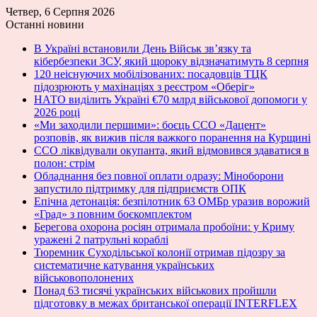
Четвер, 6 Серпня 2026
Останні новини
В Україні встановили День Військ зв’язку та
кібербезпеки ЗСУ, який щороку відзначатимуть 8 серпня
120 неіснуючих мобілізованих: посадовців ТЦК
підозрюють у махінаціях з реєстром «Оберіг»
НАТО виділить Україні €70 млрд військової допомоги у
2026 році
«Ми заходили першими»: боєць ССО «Дацент»
розповів, як вижив після важкого поранення на Курщині
ССО ліквідували окупанта, який відмовився здаватися в
полон: стрім
Обладнання без повної оплати одразу: Міноборони
запустило підтримку для підприємств ОПК
Епічна детонація: безпілотник 63 ОМБр уразив ворожий
«Град» з повним боєкомплектом
Берегова охорона росіян отримала пробоїни: у Криму
уражені 2 патрульні кораблі
Тюремник Суходільської колонії отримав підозру за
систематичне катування українських
військовополонених
Понад 63 тисячі українських військових пройшли
підготовку в межах британської операції INTERFLEX