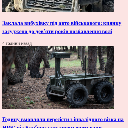
Заклала вибухівку під авто військового: киянку
засуджено до дев’яти років позбавлення волі
4 години назад
Годину вмовляли пересісти з інвалідного візка на
НРК: під Куп’янськом дивом врятували