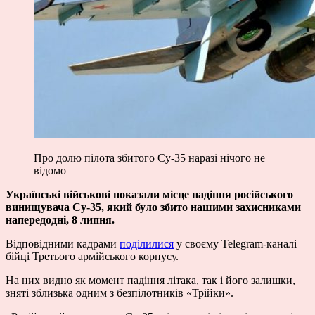
Про долю пілота збитого Су-35 наразі нічого не
відомо
Українські військові показали місце падіння російського
винищувача Су-35, який було збито нашими захисниками
напередодні, 8 липня.
Відповідними кадрами
поділилися
у своєму Telegram-каналі
бійці Третього армійського корпусу.
На них видно як момент падіння літака, так і його залишки,
зняті зблизька одним з безпілотників «Трійки».