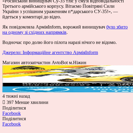
«Російський винищувач Су-35 тліє у смузі відповідальності
Третього армійського корпусу. Вітаємо Повітряні Сили
України з успішним ураженням п*дарського СУ-35!», —
йдеться у коментарі до відео.
Як повідомляла АрміяInform, ворожий винищувач
було збито
на одному зі східних напрямків
.
Водночас про долю його пілота наразі нічого не відомо.
Джерело: Інформаційне агентство АрміяInform
Магазин автозапчастин AvtoBot м.Ніжин
4 тижні назад
397
Менше хвилини
Поділитися
Facebook
Поділитися
Facebook