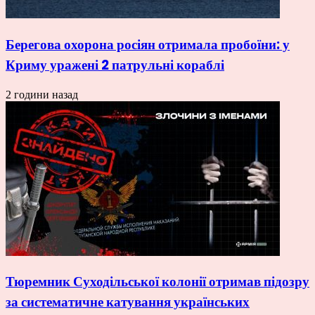
Берегова охорона росіян отримала пробоїни: у
Криму уражені 2 патрульні кораблі
2 години назад
Тюремник Суходільської колонії отримав підозру
за систематичне катування українських