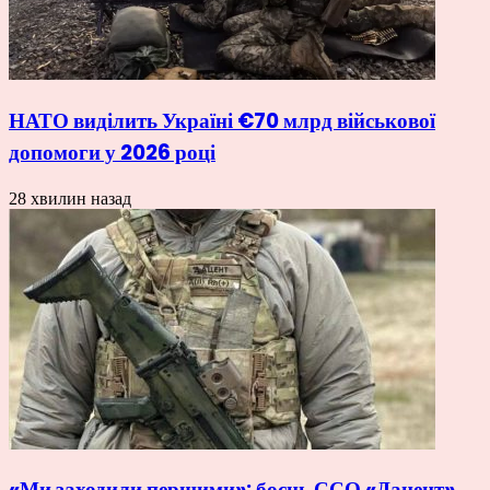
НАТО виділить Україні €70 млрд військової
допомоги у 2026 році
28 хвилин назад
«Ми заходили першими»: боєць ССО «Дацент»