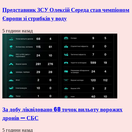
Представник ЗСУ Олексій Середа став чемпіоном
Європи зі стрибків у воду
5 години назад
За добу ліквідовано 68 точок вильоту ворожих
дронів — СБС
5 години назад