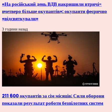
«На російський день ВДВ накришили втричі-
вчетверо більше окупантів»: окупанти феєрично
«відсвяткували»
3 години назад
211 600 окупантів за сім місяців: Сили оборони
показали результат роботи безпілотних систем