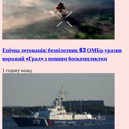
Епічна детонація: безпілотник 63 ОМБр уразив
ворожий «Град» з повним боєкомплектом
1 годину назад