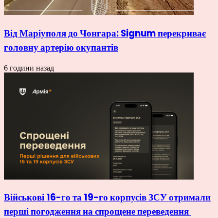
Від Маріуполя до Чонгара: Signum перекриває
головну артерію окупантів
6 години назад
Військові 16-го та 19-го корпусів ЗСУ отримали
перші погодження на спрощене переведення