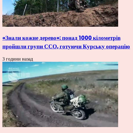
«Знали кожне дерево»: понад 1000 кілометрів
пройшли групи ССО, готуючи Курську операцію
3 години назад