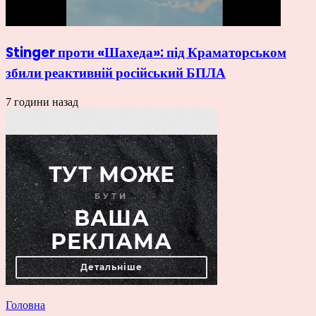
Stinger проти «Шахеда»: під Краматорськом
збили реактивній російський БПЛА
7 години назад
Головна