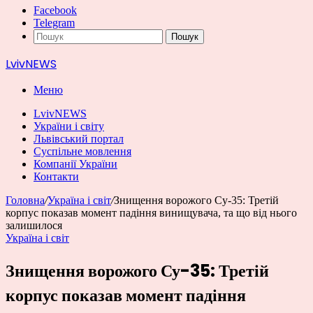
Facebook
Telegram
Пошук
LvivNEWS
Меню
LvivNEWS
України і світу
Львівський портал
Суспільне мовлення
Компанії України
Контакти
Головна
/
Україна і світ
/
Знищення ворожого Су-35: Третій
корпус показав момент падіння винищувача, та що від нього
залишилося
Україна і світ
Знищення ворожого Су-35: Третій
корпус показав момент падіння