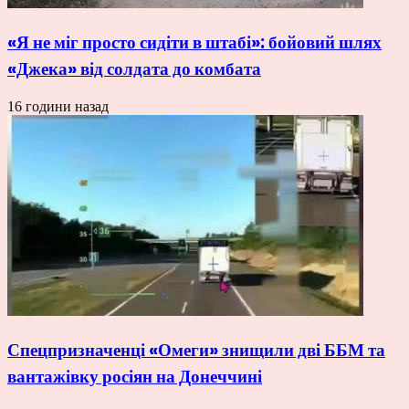
«Я не міг просто сидіти в штабі»: бойовий шлях
«Джека» від солдата до комбата
16 години назад
Спецпризначенці «Омеги» знищили дві ББМ та
вантажівку росіян на Донеччині