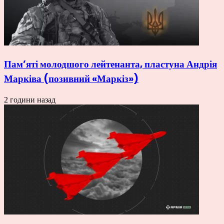
Пам’яті молодшого лейтенанта, пластуна Андрія
Марківа (позивний «Маркіз»)
2 години назад