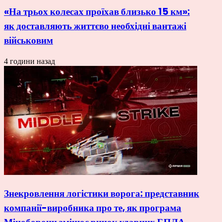
«На трьох колесах проїхав близько 15 км»:
як доставляють життєво необхідні вантажі
військовим
4 години назад
Знекровлення логістики ворога: представник
компанії-виробника про те, як програма