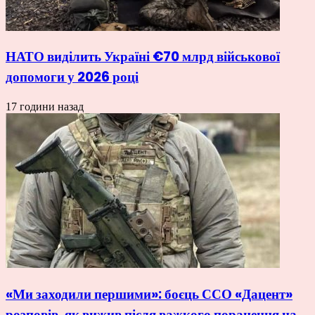
НАТО виділить Україні €70 млрд військової
допомоги у 2026 році
17 години назад
«Ми заходили першими»: боєць ССО «Дацент»
розповів, як вижив після важкого поранення на