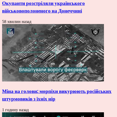
Окупанти розстріляли українського
військовополоненого на Донеччині
58 хвилин назад
Міна на голови: морпіхи викурюють російських
штурмовиків з їхніх нір
1 годину назад