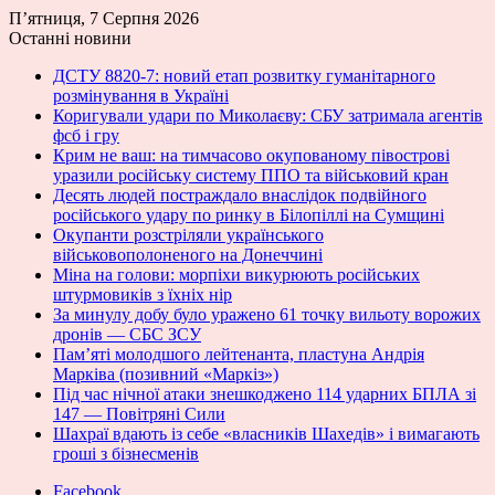
П’ятниця, 7 Серпня 2026
Останні новини
ДСТУ 8820-7: новий етап розвитку гуманітарного
розмінування в Україні
Коригували удари по Миколаєву: СБУ затримала агентів
фсб і гру
Крим не ваш: на тимчасово окупованому півострові
уразили російську систему ППО та військовий кран
Десять людей постраждало внаслідок подвійного
російського удару по ринку в Білопіллі на Сумщині
Окупанти розстріляли українського
військовополоненого на Донеччині
Міна на голови: морпіхи викурюють російських
штурмовиків з їхніх нір
За минулу добу було уражено 61 точку вильоту ворожих
дронів — СБС ЗСУ
Пам’яті молодшого лейтенанта, пластуна Андрія
Марківа (позивний «Маркіз»)
Під час нічної атаки знешкоджено 114 ударних БПЛА зі
147 — Повітряні Сили
Шахраї вдають із себе «власників Шахедів» і вимагають
гроші з бізнесменів
Facebook