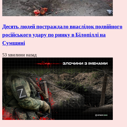
Десять людей постраждало внаслідок подвійного
російського удару по ринку в Білопіллі на
Сумщині
53 хвилини назад