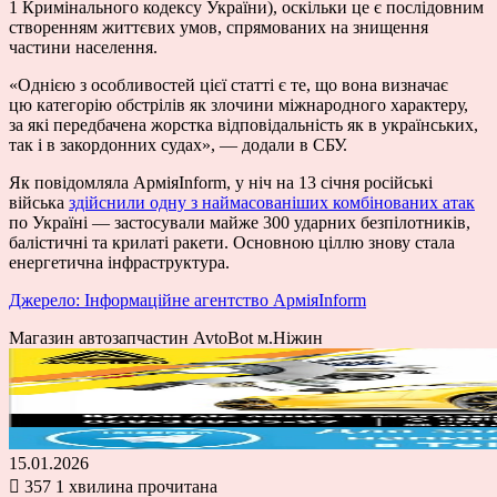
1 Кримінального кодексу України), оскільки це є послідовним
створенням життєвих умов, спрямованих на знищення
частини населення.
«Однією з особливостей цієї статті є те, що вона визначає
цю категорію обстрілів як злочини міжнародного характеру,
за які передбачена жорстка відповідальність як в українських,
так і в закордонних судах», — додали в СБУ.
Як повідомляла АрміяInform, у ніч на 13 січня російські
війська
здійснили одну з наймасованіших комбінованих атак
по Україні — застосували майже 300 ударних безпілотників,
балістичні та крилаті ракети. Основною ціллю знову стала
енергетична інфраструктура.
Джерело: Інформаційне агентство АрміяInform
Магазин автозапчастин AvtoBot м.Ніжин
15.01.2026
357
1 хвилина прочитана