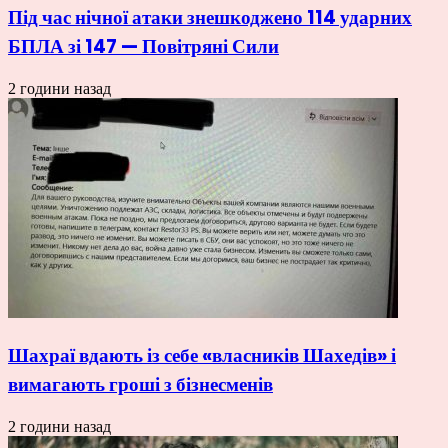
Під час нічної атаки знешкоджено 114 ударних
БПЛА зі 147 — Повітряні Сили
2 години назад
Шахраї вдають із себе «власників Шахедів» і
вимагають гроші з бізнесменів
2 години назад