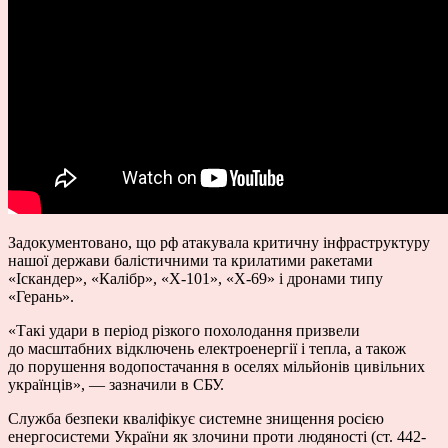
Задокументовано, що рф атакувала критичну інфраструктуру
нашої держави балістичними та крилатими ракетами
«Іскандер», «Калібр», «Х-101», «Х-69» і дронами типу
«Герань».
«Такі удари в період різкого похолодання призвели
до масштабних відключень електроенергії і тепла, а також
до порушення водопостачання в оселях мільйонів цивільних
українців», — зазначили в СБУ.
Служба безпеки кваліфікує системне знищення росією
енергосистеми України як злочини проти людяності (ст. 442-