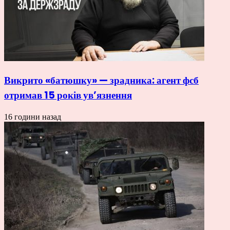
Викрито «батюшку» — зрадника: агент фсб
отримав 15 років ув’язнення
16 години назад