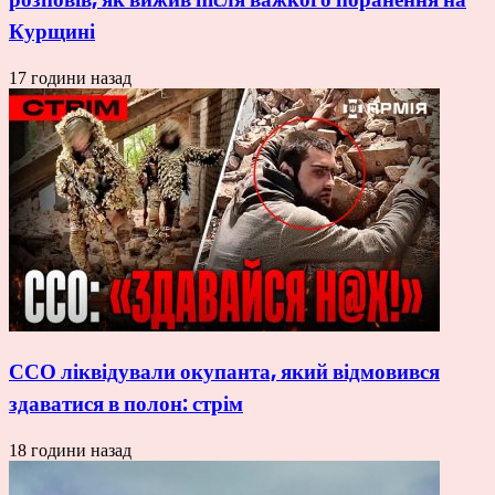
Курщині
17 години назад
ССО ліквідували окупанта, який відмовився
здаватися в полон: стрім
18 години назад