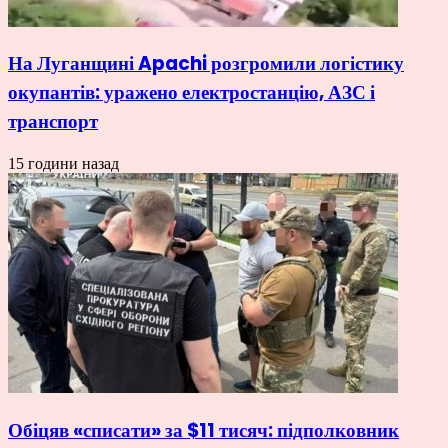
На Луганщині Apachi розгромили логістику
окупантів: уражено електростанцію, АЗС і
транспорт
15 години назад
Обіцяв «списати» за $11 тисяч: підполковник