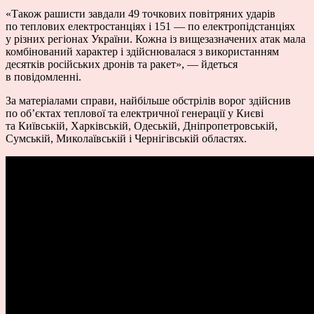
«Також рашисти завдали 49 точкових повітряних ударів
по теплових електростанціях і 151 — по електропідстанціях
у різних регіонах України. Кожна із вищезазначених атак мала
комбінований характер і здійснювалася з використанням
десятків російських дронів та ракет», — йдеться
в повідомленні.
За матеріалами справи, найбільше обстрілів ворог здійснив
по об’єктах теплової та електричної генерації у Києві
та Київській, Харківській, Одеській, Дніпропетровській,
Сумській, Миколаївській і Чернігівській областях.