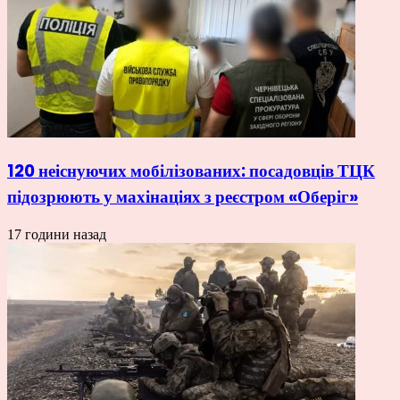
120 неіснуючих мобілізованих: посадовців ТЦК
підозрюють у махінаціях з реєстром «Оберіг»
17 години назад