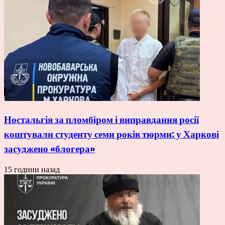
Ностальгія за пломбіром і виправдання росії
коштували студенту семи років тюрми: у Харкові
засуджено «блогера»
15 години назад