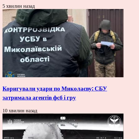
5 хвилин назад
Коригували удари по Миколаєву: СБУ
затримала агентів фсб і гру
10 хвилин назад