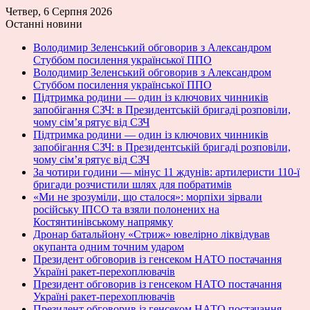
Четвер, 6 Серпня 2026
Останні новини
Володимир Зеленський обговорив з Александром
Стуббом посилення української ППО
Володимир Зеленський обговорив з Александром
Стуббом посилення української ППО
Підтримка родини — один із ключових чинників
запобігання СЗЧ: в Президентській бригаді розповіли,
чому сім’я рятує від СЗЧ
Підтримка родини — один із ключових чинників
запобігання СЗЧ: в Президентській бригаді розповіли,
чому сім’я рятує від СЗЧ
За чотири години — мінус 11 ждунів: артилеристи 110-ї
бригади розчистили шлях для побратимів
«Ми не зрозуміли, що сталося»: морпіхи зірвали
російську ІПСО та взяли полонених на
Костянтинівському напрямку
Дронар батальйону «Стриж» ювелірно ліквідував
окупанта одним точним ударом
Президент обговорив із генсеком НАТО постачання
Україні ракет-перехоплювачів
Президент обговорив із генсеком НАТО постачання
Україні ракет-перехоплювачів
Президент обговорив із генсеком НАТО постачання