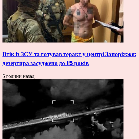
Втік із ЗСУ та готував теракт у центрі Запоріжжя:
дезертира засуджено до 15 років
5 години назад