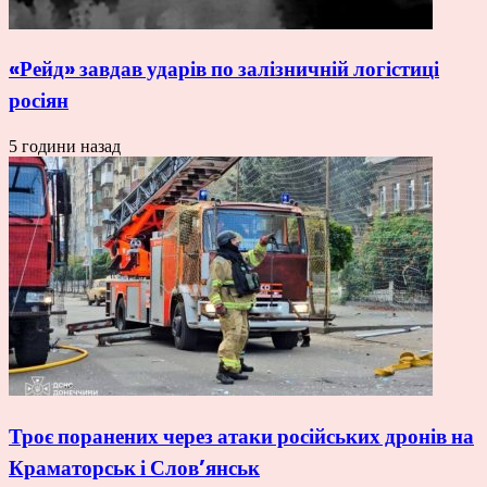
«Рейд» завдав ударів по залізничній логістиці
росіян
5 години назад
Троє поранених через атаки російських дронів на
Краматорськ і Слов’янськ