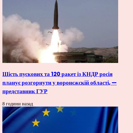
Шість пускових та 120 ракет із КНДР росія
планує розгорнути у воронєжскій області, —
представник ГУР
8 години назад