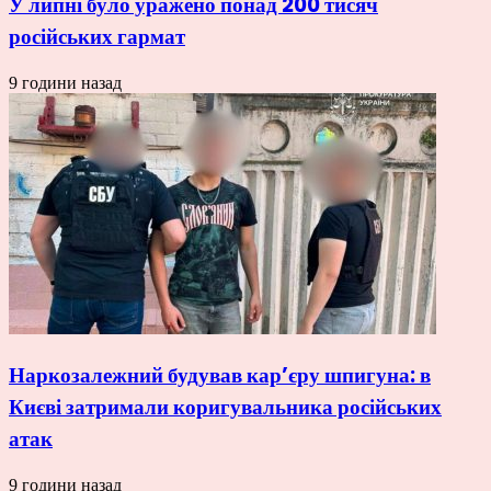
У липні було уражено понад 200 тисяч
російських гармат
9 години назад
Наркозалежний будував кар’єру шпигуна: в
Києві затримали коригувальника російських
атак
9 години назад