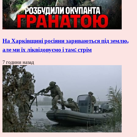
На Харківщині росіяни зариваються під землю,
але ми їх ліквідовуємо і там: стрім
7 години назад