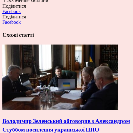
293
Менше хвилини
Поділитися
Facebook
Поділитися
Facebook
Схожі статті
Володимир Зеленський обговорив з Александром
Стуббом посилення української ППО