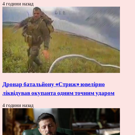
4 години назад
Дронар батальйону «Стриж» ювелірно
ліквідував окупанта одним точним ударом
4 години назад