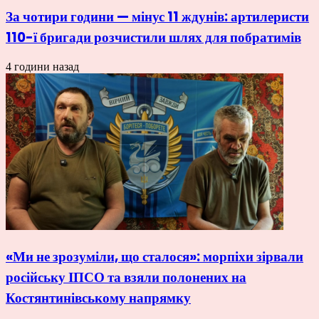
За чотири години — мінус 11 ждунів: артилеристи
110-ї бригади розчистили шлях для побратимів
4 години назад
«Ми не зрозуміли, що сталося»: морпіхи зірвали
російську ІПСО та взяли полонених на
Костянтинівському напрямку