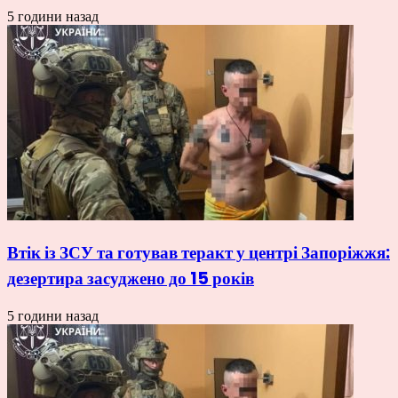
5 години назад
Втік із ЗСУ та готував теракт у центрі Запоріжжя:
дезертира засуджено до 15 років
5 години назад