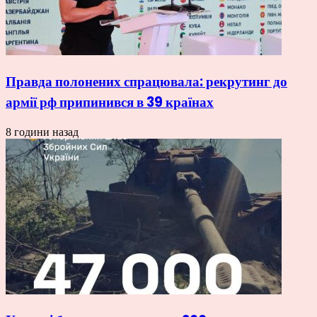
Правда полонених спрацювала: рекрутинг до
армії рф припинився в 39 країнах
8 години назад