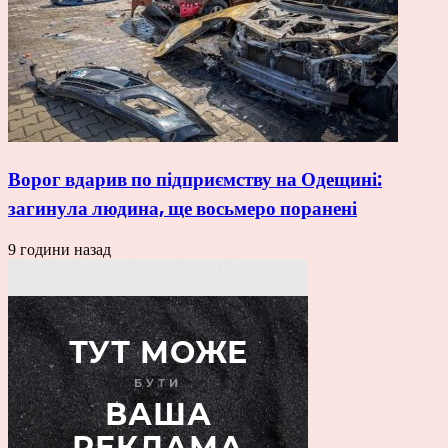
Ворог вдарив по підприємству на Одещині:
загинула людина, ще восьмеро поранені
9 години назад