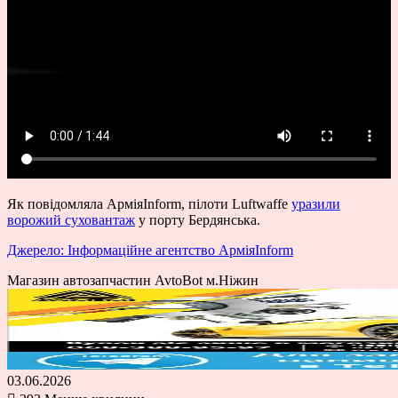
Як повідомляла АрміяInform, пілоти Luftwaffe
уразили
ворожий суховантаж
у порту Бердянська.
Джерело: Інформаційне агентство АрміяInform
Магазин автозапчастин AvtoBot м.Ніжин
03.06.2026