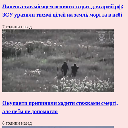
Липень став місяцем великих втрат для армії рф:
ЗСУ уразили тисячі цілей на землі, морі та в небі
7 години назад
Окупанти припинили ходити стежками смерті,
але це їм не допомогло
8 години назад