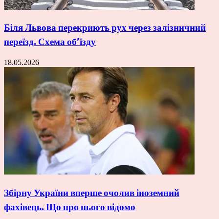
Біля Львова перекриють рух через залізничний
переїзд. Схема об’їзду
18.05.2026
Збірну України вперше очолив іноземний
фахівець. Що про нього відомо