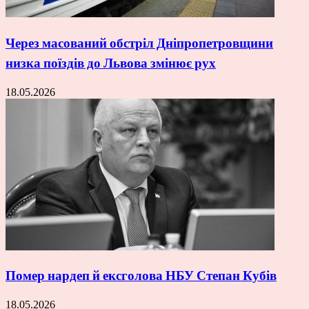
Через масований обстріл Дніпропетровщини
низка поїздів до Львова змінює рух
18.05.2026
Помер нардеп й ексголова НБУ Степан Кубів
18.05.2026