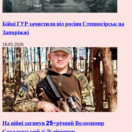
Бійці ГУР зачистили від росіян Степногірськ на
Запоріжжі
18.05.2026
На війні загинув 25-річний Володимир
Соколовський зі Львівщини