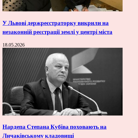
У Львові держреєстраторку викрили на
незаконній реєстрації землі у центрі міста
18.05.2026
Нардепа Степана Кубіва поховають на
Личаківському кладовищі