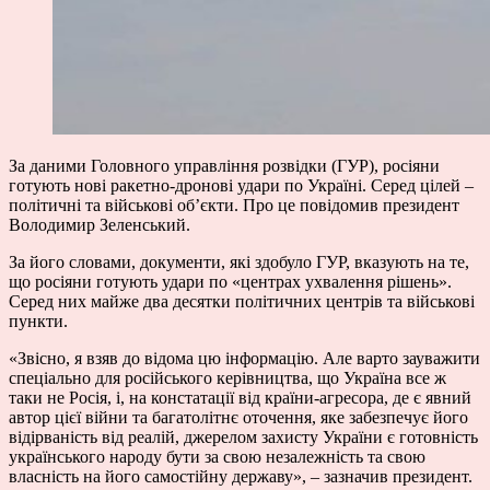
За даними Головного управління розвідки (ГУР), росіяни
готують нові ракетно-дронові удари по Україні. Серед цілей –
політичні та військові об’єкти. Про це
повідомив
президент
Володимир Зеленський.
За його словами, документи, які здобуло ГУР, вказують на те,
що росіяни готують удари по «центрах ухвалення рішень».
Серед них майже два десятки політичних центрів та військові
пункти.
«Звісно, ​​я взяв до відома цю інформацію. Але варто зауважити
спеціально для російського керівництва, що Україна все ж
таки не Росія, і, на констатації від країни-агресора, де є явний
автор цієї війни та багатолітнє оточення, яке забезпечує його
відірваність від реалій, джерелом захисту України є готовність
українського народу бути за свою незалежність та свою
власність на його самостійну державу», – зазначив президент.