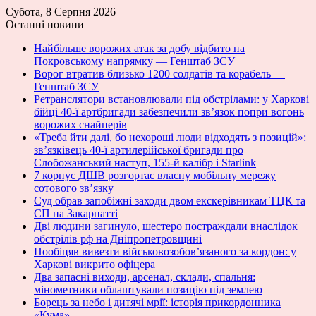
Субота, 8 Серпня 2026
Останні новини
Найбільше ворожих атак за добу відбито на
Покровському напрямку — Генштаб ЗСУ
Ворог втратив близько 1200 солдатів та корабель —
Генштаб ЗСУ
Ретранслятори встановлювали під обстрілами: у Харкові
бійці 40-ї артбригади забезпечили зв’язок попри вогонь
ворожих снайперів
«Треба йти далі, бо нехороші люди відходять з позицій»:
зв’язківець 40-ї артилерійської бригади про
Слобожанський наступ, 155-й калібр і Starlink
7 корпус ДШВ розгортає власну мобільну мережу
сотового зв’язку
Суд обрав запобіжні заходи двом екскерівникам ТЦК та
СП на Закарпатті
Дві людини загинуло, шестеро постраждали внаслідок
обстрілів рф на Дніпропетровщині
Пообіцяв вивезти військовозобов’язаного за кордон: у
Харкові викрито офіцера
Два запасні виходи, арсенал, склади, спальня:
мінометники облаштували позицію під землею
Борець за небо і дитячі мрії: історія прикордонника
«Кума»