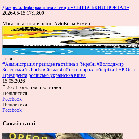
Джерело: Інформаційна агенція «ЛЬВІВСЬКИЙ ПОРТАЛ»
2026-05-15 17:13:00
Магазин автозапчастин AvtoBot м.Ніжин
Теги
#Адміністрація президента
#війна в Україні
#Володимир
Зеленський
#Росія
військові об'єкти
ворожі обстріли
ГУР
Офіс
Президента
російсько-українська війна
15.05.2026
265
1 хвилина прочитана
Поділитися
Facebook
Поділитися
Facebook
Схожі статті