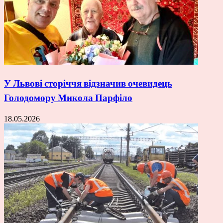
У Львові сторіччя відзначив очевидець
Голодомору Микола Парфіло
18.05.2026