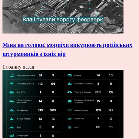
Міна на голови: морпіхи викурюють російських
штурмовиків з їхніх нір
1 годину назад