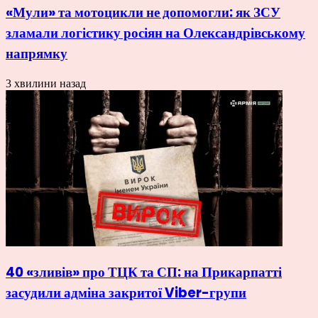
«Мули» та мотоцикли не допомогли: як ЗСУ
зламали логістику росіян на Олександрівському
напрямку
3 хвилини назад
40 «зливів» про ТЦК та СП: на Прикарпатті
засудили адміна закритої Viber-групи