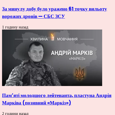
За минулу добу було уражено 61 точку вильоту
ворожих дронів — СБС ЗСУ
1 годину назад
Пам’яті молодшого лейтенанта, пластуна Андрія
Марківа (позивний «Маркіз»)
2 години назад