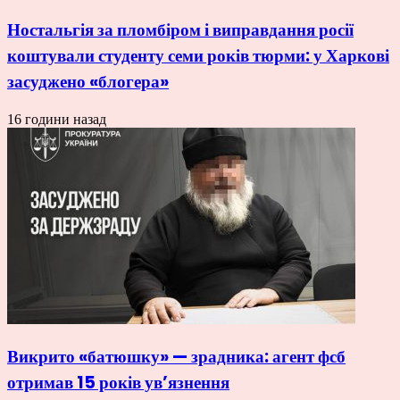
Ностальгія за пломбіром і виправдання росії
коштували студенту семи років тюрми: у Харкові
засуджено «блогера»
16 години назад
Викрито «батюшку» — зрадника: агент фсб
отримав 15 років ув’язнення