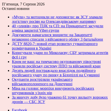
П’ятниця, 7 Серпня 2026
Останні новини
«Мули» та мотоцикли не допомогли: як ЗСУ зламали
логістику росіян на Олександрівському напрямку
40 «зливів» про ТЦК та СП: на Прикарпатті засудили
адміна закритої Viber-групи
Документи намагалися знищити: на Закарпатті
незаконно списали з військового обліку 3 батальйони
ДСТУ 8820-7: новий етап розвитку гуманітарного
розмінування в Україні
Коригували удари по Миколаєву: СБУ затримала агентів
фсб і гру
Крим не ваш: на тимчасово окупованому півострові
уразили російську систему ППО та військовий кран
Десять людей постраждало внаслідок подвійного
російського удару по ринку в Білопіллі на Сумщині
Окупанти розстріляли українського
військовополоненого на Донеччині
Міна на голови: морпіхи викурюють російських
штурмовиків з їхніх нір
За минулу добу було уражено 61 точку вильоту ворожих
дронів — СБС ЗСУ
Facebook