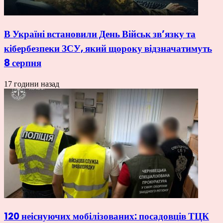
В Україні встановили День Військ зв’язку та
кібербезпеки ЗСУ, який щороку відзначатимуть
8 серпня
17 години назад
120 неіснуючих мобілізованих: посадовців ТЦК