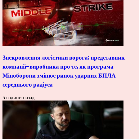
Знекровлення логістики ворога: представник
компанії-виробника про те, як програма
Міноборони змінює ринок ударних БПЛА
середнього радіуса
5 години назад