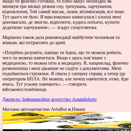
Якщо ти фізично готовий, то плюс-мінус необхідно як
мінімум три місяці: режим сну, тренувань, харчування,
відновлення, Той самий масаж, лазня, вітамінізація, все інше.
Тут цього не було. Я максимально намагалася і хлопці мені
допомагали, де змогли, відпочити, кудись поїхати, купити
додаткове харчування», — згадує спортсменка.
Маріанна також дала рекомендації майбутнім чоловікам та
жінкам, які потраплять до армії.
«Потрібно розуміти, навіщо ти йдеш, що ти можеш робити,
чого ти можеш навчитися. Якщо є щось пов’язане з
медициною, то можна піти в медицину. Я, наприклад, фізично
розвиненіша і мені цікавіше не сидіти з документами. Мені
подобаються стрілялки. Я пішла у саперну справу, а тепер іду
оператором БПЛА. Не можеш, але хочеш навчитися, отже, йди
вчись. Тут усьому навчають», — говорить
військовослужбовиця.
Джерело: Інформаційне агентство АрміяInform
Магазин автозапчастин AvtoBot м.Ніжин