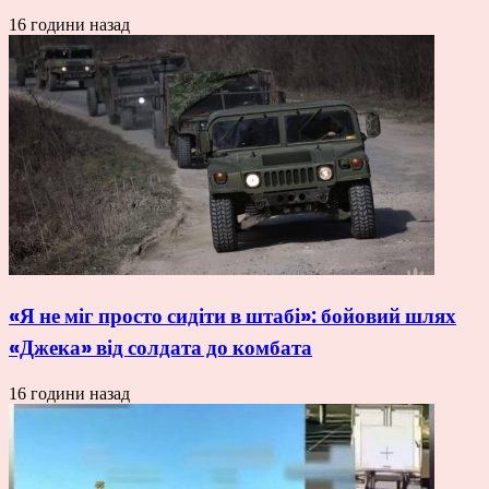
16 години назад
«Я не міг просто сидіти в штабі»: бойовий шлях
«Джека» від солдата до комбата
16 години назад