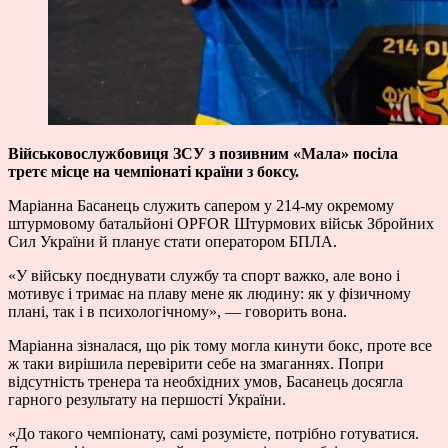
Військовослужбовиця ЗСУ з позивним «Мала» посіла
третє місце на чемпіонаті країни з боксу.
Маріанна Басанець служить сапером у 214-му окремому
штурмовому батальйоні OPFOR Штурмових військ Збройних
Сил України й планує стати оператором БПЛА.
«У війську поєднувати службу та спорт важко, але воно і
мотивує і тримає на плаву мене як людину: як у фізичному
плані, так і в психологічному», — говорить вона.
Маріанна зізналася, що рік тому могла кинути бокс, проте все
ж таки вирішила перевірити себе на змаганнях. Попри
відсутність тренера та необхідних умов, Басанець досягла
гарного результату на першості України.
«До такого чемпіонату, самі розумієте, потрібно готуватися.