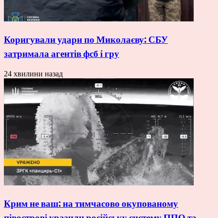
Коригували удари по Миколаєву: СБУ
затримала агентів фсб і гру
24 хвилини назад
Крим не ваш: на тимчасово окупованому
півострові уразили російську систему ППО та