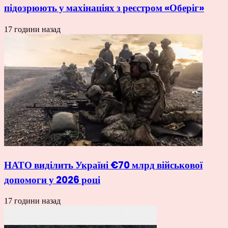
підозрюють у махінаціях з реєстром «Оберіг»
17 години назад
НАТО виділить Україні €70 млрд військової
допомоги у 2026 році
17 години назад