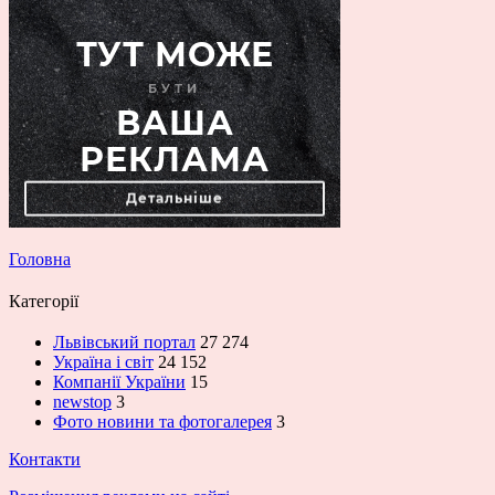
Головна
Категорії
Львівський портал
27 274
Україна і світ
24 152
Компанії України
15
newstop
3
Фото новини та фотогалерея
3
Контакти