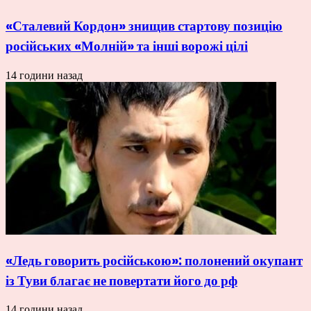
«Сталевий Кордон» знищив стартову позицію
російських «Молній» та інші ворожі цілі
14 години назад
«Ледь говорить російською»: полонений окупант
із Туви благає не повертати його до рф
14 години назад