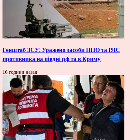
Генштаб ЗСУ: Уражено засоби ППО та РЛС
противника на півдні рф та в Криму
16 години назад