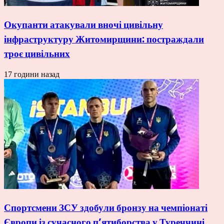
Окупанти атакували вночі цивільну
інфраструктуру Житомирщини: постраждали
троє цивільних
17 години назад
Спортсмени ЗСУ здобули бронзу на чемпіонаті
Європи із сучасного п’ятиборства у Туреччині