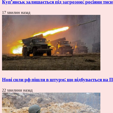
Куп’янськ залишається під загрозою: росіяни тисн
17 хвилин назад
Нові сили рф пішли в штурм: що відбувається на
22 хвилини назад