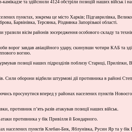
в-камікадзе та здійснили 4124 обстріли позицій наших військ і н
елених пунктах, зокрема це місто Харків; Підгаврилівка, Велико
рова, Барвінівка, Терсянка, Різдвянка Запорізької області.
ни уразили вісім районів зосередження особового складу та технік
би ворог завдав авіаційного удару, скинувши чотири КАБ та зді
алпового вогню.
мував позиції наших підрозділів поблизу Стариці, Приліпки, В
ів. Сили оборони відбили штурмові дії противника в районі Степ
аючись просунутися вперед у районах населених пунктів Новоєго
вки, противник п’ять разів атакував позиції наших військ.
 атаки противника у бік Привілля й Бондарного.
ах населених пунктів Клебан-Бик, Яблунівка, Русин Яр та у бік