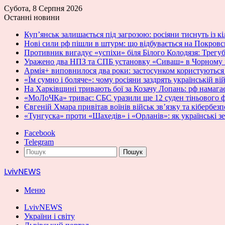
Субота, 8 Серпня 2026
Останні новини
Куп’янськ залишається під загрозою: росіяни тиснуть із к
Нові сили рф пішли в штурм: що відбувається на Покров
Противник вигадує «успіхи» біля Білого Колодязя: Трегу
Уражено два НПЗ та СПБ установку «Сиваш» в Чорному
Армія+ виповнилося два роки: застосунком користуються 
«Їм сумно і боляче»: чому росіяни заздрять українській ві
На Харківщині тривають бої за Козачу Лопань: рф намага
«МоЛоЧКа» триває: СБС уразили ще 12 суден тіньового 
Євгеній Хмара привітав воїнів військ зв’язку та кібербез
«Тунгуска» проти «Шахедів» і «Орланів»: як українські 
Facebook
Telegram
Пошук
LvivNEWS
Меню
LvivNEWS
України і світу