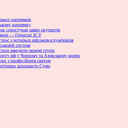
ількох напрямків
ському напрямку
бов спростував заяви окупантів
 морі — Генштаб ЗСУ
троє з чотирьох військовослужбовців
йськовій системі
ється заводити окремі групи
флоту рф у Чорному та Азовському морях
пеки з професійним святом
зенітники захищають Суми