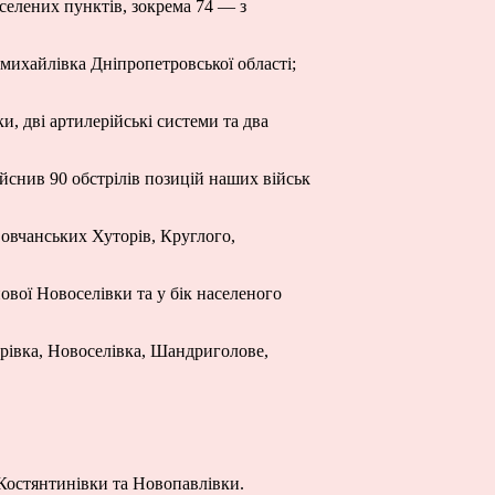
аселених пунктів, зокрема 74 — з
михайлівка Дніпропетровської області;
и, дві артилерійські системи та два
йснив 90 обстрілів позицій наших військ
овчанських Хуторів, Круглого,
ової Новоселівки та у бік населеного
рівка, Новоселівка, Шандриголове,
 Костянтинівки та Новопавлівки.