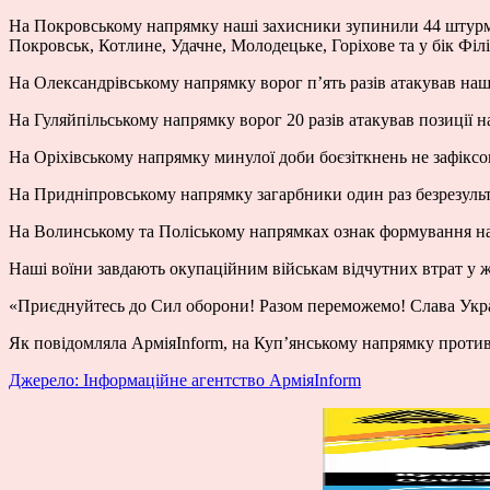
На Покровському напрямку наші захисники зупинили 44 штурмов
Покровськ, Котлине, Удачне, Молодецьке, Горіхове та у бік Філі
На Олександрівському напрямку ворог п’ять разів атакував наші
На Гуляйпільському напрямку ворог 20 разів атакував позиції н
На Оріхівському напрямку минулої доби боєзіткнень не зафіксо
На Придніпровському напрямку загарбники один раз безрезульт
На Волинському та Поліському напрямках ознак формування на
Наші воїни завдають окупаційним військам відчутних втрат у жи
«Приєднуйтесь до Сил оборони! Разом переможемо! Слава Укра
Як повідомляла АрміяInform, на Куп’янському напрямку прот
Джерело: Інформаційне агентство АрміяInform