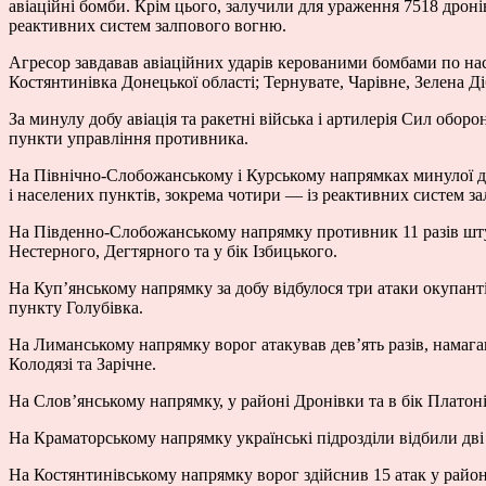
авіаційні бомби. Крім цього, залучили для ураження 7518 дроні
реактивних систем залпового вогню.
Агресор завдавав авіаційних ударів керованими бомбами по нас
Костянтинівка Донецької області; Тернувате, Чарівне, Зелена Діб
За минулу добу авіація та ракетні війська і артилерія Сил оборо
пункти управління противника.
На Північно-Слобожанському і Курському напрямках минулої до
і населених пунктів, зокрема чотири — із реактивних систем з
На Південно-Слобожанському напрямку противник 11 разів штур
Нестерного, Дегтярного та у бік Ізбицького.
На Куп’янському напрямку за добу відбулося три атаки окупант
пункту Голубівка.
На Лиманському напрямку ворог атакував дев’ять разів, намаг
Колодязі та Зарічне.
На Слов’янському напрямку, у районі Дронівки та в бік Платоні
На Краматорському напрямку українські підрозділи відбили дві
На Костянтинівському напрямку ворог здійснив 15 атак у район