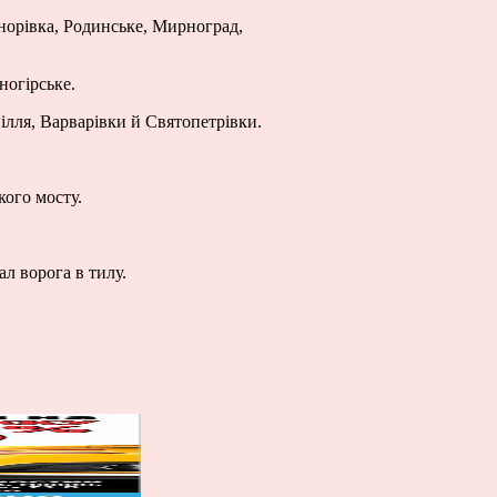
норівка, Родинське, Мирноград,
ногірське.
ілля, Варварівки й Святопетрівки.
ого мосту.
л ворога в тилу.