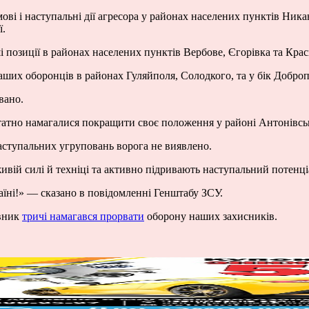
і і наступальні дії агресора у районах населених пунктів Ника
ї.
 позиції в районах населених пунктів Вербове, Єгорівка та Крас
аших оборонців в районах Гуляйполя, Солодкого, та у бік Доброп
вано.
атно намагалися покращити своє положення у районі Антонівськ
ступальних угруповань ворога не виявлено.
вій силі й техніці та активно підривають наступальний потенціа
їні!» — сказано в повідомленні Генштабу ЗСУ.
ивник
тричі намагався прорвати
оборону наших захисників.