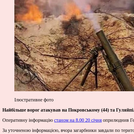
Ілюстративне фото
Найбільше ворог атакував на Покровському (44) та Гуляйпі
Оперативну інформацію
станом на 8.00 20 січня
оприлюднив Ге
За уточненою інформацією, вчора загарбники завдали по територ