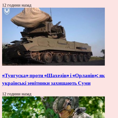
12 години назад
«Тунгуска» проти «Шахедів» і «Орланів»: як
українські зенітники захищають Суми
12 години назад