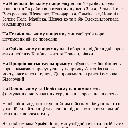
На Новопавлівському напрямку
ворог 29 разів атакував
наші позиції в районах населених пунктів Зірка, Вільне Поле,
Воскресенка, Шевченко, Новодарівка, Ольгівське, Новопіль,
Зелене Поле, Маліївка, Шевченко та в бік Олександрограда
й Комишувахи.
На Гуляйпільському напрямку
минулої доби ворог
штурмових дій не проводив.
На Оріхівському напрямку
наші оборонці відбили дві ворожі
атаки поблизу Кам’янського та Новоандріївки.
На Придніпровському напрямку
відбулося сім боєзіткнень,
ворог намагався просунутись у напрямку Антонівського
мосту, населеного пункту Дніпровське та в районі острова
Білогрудий.
На Волинському та Поліському напрямках
ознак
формування наступальних угруповань ворога не виявлено.
Наші воїни завдають окупаційним військам відчутних втрат
у живій силі й техніці та активно підривають наступальний
потенціал ворога в тилу.
Як повідомляла АрміяInform, минулої доби втрати російських