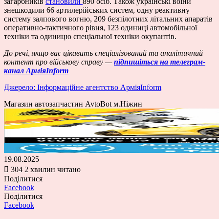
загарбників
становили
890 осіб. Також українські воїни
знешкодили 66 артилерійських систем, одну реактивну
систему залпового вогню, 209 безпілотних літальних апаратів
оперативно-тактичного рівня, 123 одиниці автомобільної
техніки та одиницю спеціальної техніки окупантів.
До речі, якщо вас цікавить спеціалізований та аналітичний
контент про військову справу —
підпишіться на телеграм-
канал АрміяInform
Джерело: Інформаційне агентство АрміяInform
Магазин автозапчастин AvtoBot м.Ніжин
19.08.2025
304
2 хвилин читано
Поділитися
Facebook
Поділитися
Facebook