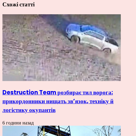
Схожі статті
Destruction Team розбирає тил ворога:
прикордонники нищать зв’язок, техніку й
логістику окупантів
6 години назад