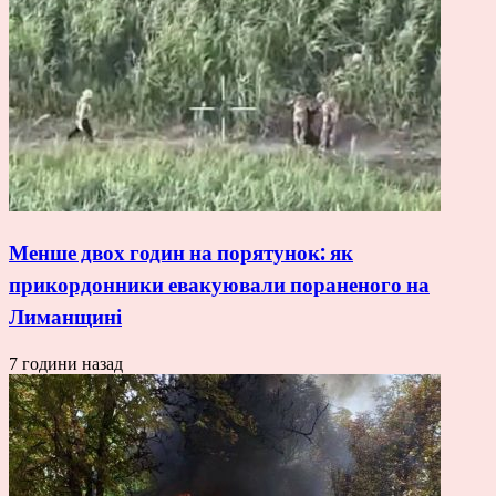
Менше двох годин на порятунок: як
прикордонники евакуювали пораненого на
Лиманщині
7 години назад