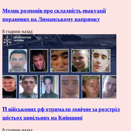
Медик розповів про складність евакуації
поранених на Лиманському напрямку
8 години назад
11 військових рф отримали довічне за розстріл
шістьох цивільних на Київщині
8 години назад