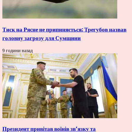
Тиск на Рясне не припиняється: Трегубов назвав
головну загрозу для Сумщини
9 години назад
Президент привітав воїнів зв’язку та