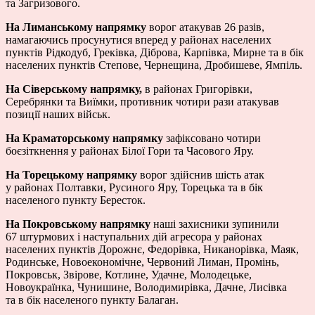
та Загризового.
На Лиманському напрямку
ворог атакував 26 разів,
намагаючись просунутися вперед у районах населених
пунктів Рідкодуб, Греківка, Діброва, Карпівка, Мирне та в бік
населених пунктів Степове, Чернещина, Дробишеве, Ямпіль.
На Сіверському напрямку,
в районах Григорівки,
Серебрянки та Виїмки, противник чотири рази атакував
позиції наших військ.
На Краматорському напрямку
зафіксовано чотири
боєзіткнення у районах Білої Гори та Часового Яру.
На Торецькому напрямку
ворог здійснив шість атак
у районах Полтавки, Русиного Яру, Торецька та в бік
населеного пункту Бересток.
На Покровському напрямку
наші захисники зупинили
67 штурмових і наступальних дій агресора у районах
населених пунктів Дорожнє, Федорівка, Никанорівка, Маяк,
Родинське, Новоекономічне, Червоний Лиман, Промінь,
Покровськ, Звірове, Котлине, Удачне, Молодецьке,
Новоукраїнка, Чунишине, Володимирівка, Дачне, Лисівка
та в бік населеного пункту Балаган.