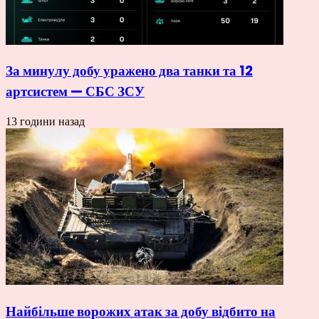
За минулу добу уражено два танки та 12
артсистем — СБС ЗСУ
13 години назад
Найбільше ворожих атак за добу відбито на