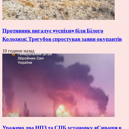
Противник вигадує «успіхи» біля Білого
Колодязя: Трегубов спростував заяви окупантів
10 години назад
Уражено два НПЗ та СПБ установку «Сиваш» в