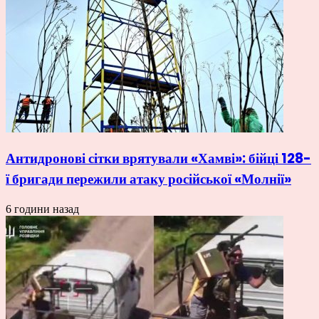
Антидронові сітки врятували «Хамві»: бійці 128-
ї бригади пережили атаку російської «Молнії»
6 години назад