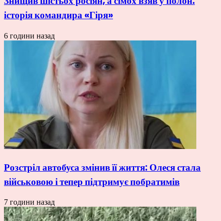
Знищив шістьох росіян, а сімох взяв у полон:
історія командира «Гіря»
6 години назад
Розстріл автобуса змінив її життя: Олеся стала
військовою і тепер підтримує побратимів
7 години назад