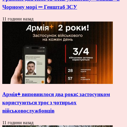
Чорному морі — Генштаб ЗСУ
11 години назад
Армія+ виповнилося два роки: застосунком
користуються троє з чотирьох
військовослужбовців
11 години назад