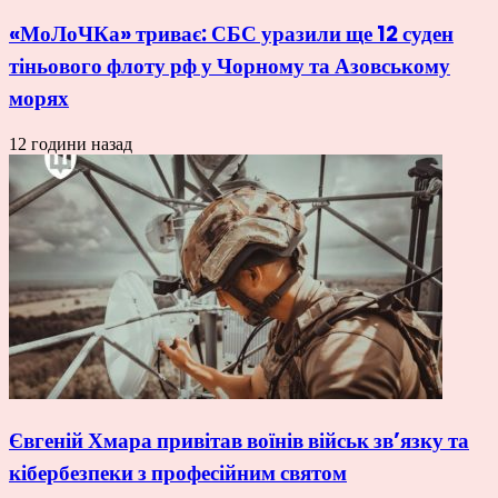
«МоЛоЧКа» триває: СБС уразили ще 12 суден
тіньового флоту рф у Чорному та Азовському
морях
12 години назад
Євгеній Хмара привітав воїнів військ зв’язку та
кібербезпеки з професійним святом