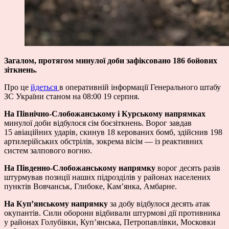
Загалом, протягом минулої доби зафіксовано 186 бойових
зіткнень.
Про це
йдеться
в оперативній інформації Генерального штабу
ЗС України станом на 08:00 19 серпня.
На Північно-Слобожанському і Курському напрямках
минулої доби відбулося сім боєзіткнень. Ворог завдав
15 авіаційних ударів, скинув 18 керованих бомб, здійснив 198
артилерійських обстрілів, зокрема вісім — із реактивних
систем залпового вогню.
На Південно-Слобожанському напрямку
ворог десять разів
штурмував позиції наших підрозділів у районах населених
пунктів Вовчанськ, Глибоке, Кам’янка, Амбарне.
На Куп’янському напрямку
за добу відбулося десять атак
окупантів. Сили оборони відбивали штурмові дії противника
у районах Голубівки, Куп’янська, Петропавлівки, Московки