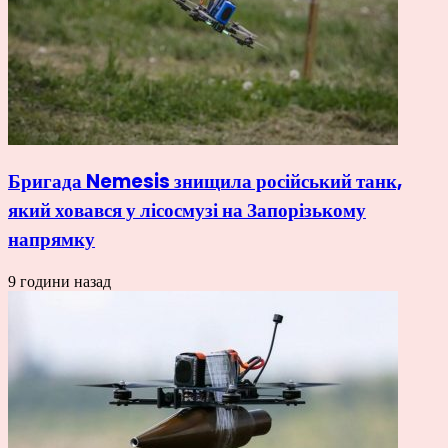
Бригада Nemesis знищила російський танк,
який ховався у лісосмузі на Запорізькому
напрямку
9 години назад