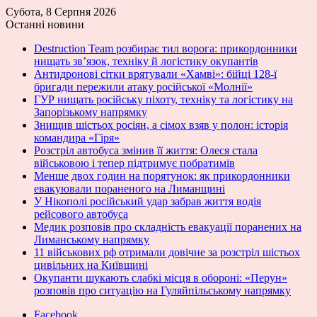
Субота, 8 Серпня 2026
Останні новини
Destruction Team розбирає тил ворога: прикордонники
нищать зв’язок, техніку й логістику окупантів
Антидронові сітки врятували «Хамві»: бійці 128-ї
бригади пережили атаку російської «Молнії»
ГУР нищать російську піхоту, техніку та логістику на
Запорізькому напрямку
Знищив шістьох росіян, а сімох взяв у полон: історія
командира «Гіря»
Розстріл автобуса змінив її життя: Олеся стала
військовою і тепер підтримує побратимів
Менше двох годин на порятунок: як прикордонники
евакуювали пораненого на Лиманщині
У Нікополі російський удар забрав життя водія
рейсового автобуса
Медик розповів про складність евакуації поранених на
Лиманському напрямку
11 військових рф отримали довічне за розстріл шістьох
цивільних на Київщині
Окупанти шукають слабкі місця в обороні: «Перун»
розповів про ситуацію на Гуляйпільському напрямку
Facebook