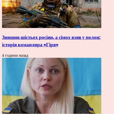
Знищив шістьох росіян, а сімох взяв у полон:
історія командира «Гіря»
4 години назад