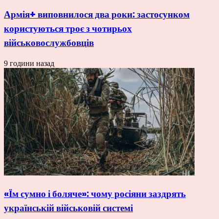
Армія+ виповнилося два роки: застосунком
користуються троє з чотирьох
військовослужбовців
9 години назад
«Їм сумно і боляче»: чому росіяни заздрять
українській військовій системі