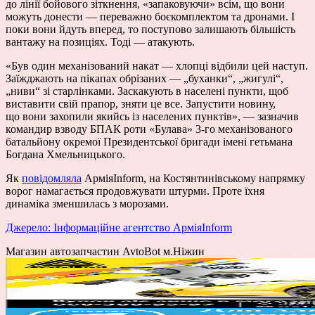
до лінії бойового зіткнення, «запаковуючи» всім, що вони
можуть донести — переважно боєкомплектом та дронами. І
поки вони йдуть вперед, то поступово залишають більшість
вантажу на позиціях. Тоді — атакують.
«Був один механізований накат — хлопці відбили цей наступ.
Заїжджають на пікапах обрізаних — „буханки“, „жигулі“,
„ниви“ зі старлінками. Заскакують в населені пункти, щоб
виставити свій прапор, зняти це все. Запустити новину,
що вони захопили якийсь із населених пунктів», — зазначив
командир взводу БПАК роти «Булава» 3-го механізованого
батальйону окремої Президентської бригади імені гетьмана
Богдана Хмельницького.
Як
повідомляла
АрміяInform, на Костянтинівському напрямку
ворог намагається продовжувати штурми. Проте їхня
динаміка зменшилась з морозами.
Джерело: Інформаційне агентство АрміяInform
Магазин автозапчастин AvtoBot м.Ніжин