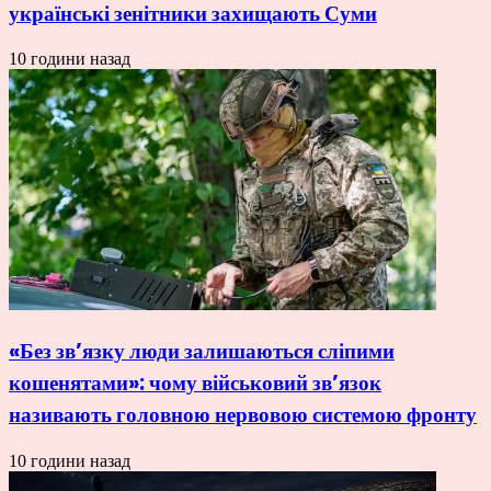
українські зенітники захищають Суми
10 години назад
«Без зв’язку люди залишаються сліпими
кошенятами»: чому військовий зв’язок
називають головною нервовою системою фронту
10 години назад