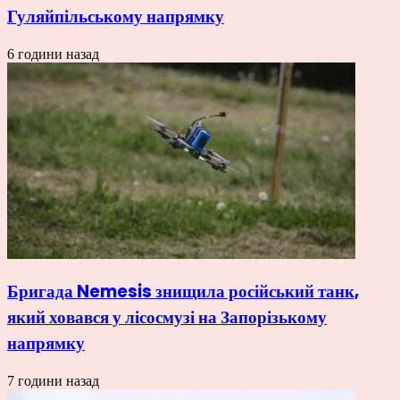
Гуляйпільському напрямку
6 години назад
Бригада Nemesis знищила російський танк,
який ховався у лісосмузі на Запорізькому
напрямку
7 години назад