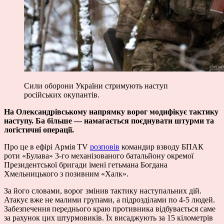
Сили оборони України стримують наступ
російських окупантів.
На Олександрівському напрямку ворог модифікує тактику
наступу. Ба більше — намагається поєднувати штурми та
логістичні операції.
Про це в ефірі Армія TV
розповів
командир взводу БПАК
роти «Булава» 3-го механізованого батальйону окремої
Президентської бригади імені гетьмана Богдана
Хмельницького з позивним «Халк».
За його словами, ворог змінив тактику наступальних дій.
Атакує вже не малими групами, а підрозділами по 4-5 людей.
Забезпечення переднього краю противника відбувається саме
за рахунок цих штурмовиків. Їх висаджують за 15 кілометрів