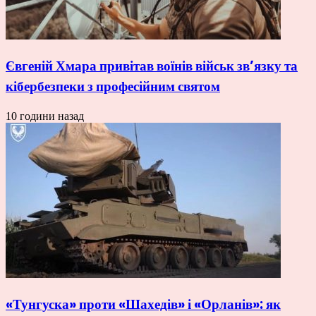
Євгеній Хмара привітав воїнів військ зв’язку та
кібербезпеки з професійним святом
10 години назад
«Тунгуска» проти «Шахедів» і «Орланів»: як