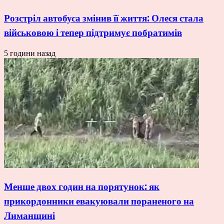
Розстріл автобуса змінив її життя: Олеся стала
військовою і тепер підтримує побратимів
5 години назад
Менше двох годин на порятунок: як
прикордонники евакуювали пораненого на
Лиманщині