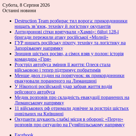
Субота, 8 Серпня 2026
Останні новини
Destruction Team розбирає тил ворога: прикордонники
нищать зв’язок, техніку й логістику окупантів
Антидронові сітки врятували «Хамві»: бійці 128-ї
бригади пережили атаку російської «Молнії»
ГУР нищать російську піхоту, техніку та логістику на
Запорізькому напрямку
Знищив шістьох росіян, а сімох взяв у полон: історія
командира «Гіря»
Розстріл автобуса змінив її життя: Олеся стала
військовою і тепер підтримує побратимів
Менше двох годин на порятунок: як прикордонники
евакуювали пораненого на Лиманщині
У Нікополі російський удар забрав життя водія
рейсового автобуса
Медик розповів про складність евакуації поранених на
Лиманському напрямку
11 військових рф отримали довічне за розстріл шістьох
цивільних на Київщині
Окупанти шукають слабкі місця в обороні: «Перун»
розповів про ситуацію на Гуляйпільському напрямку
Facebook