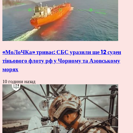
«МоЛоЧКа» триває: СБС уразили ще 12 суден
тіньового флоту рф у Чорному та Азовському
морях
10 години назад