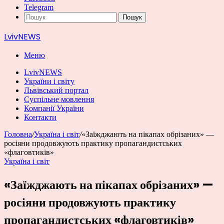
Telegram
Пошук
LvivNEWS
Меню
LvivNEWS
України і світу
Львівський портал
Суспільне мовлення
Компанії України
Контакти
Головна
/
Україна і світ
/
«Заїжджають на пікапах обрізаних» —
росіяни продовжують практику пропагандистських
«флаговтиків»
Україна і світ
«Заїжджають на пікапах обрізаних» —
росіяни продовжують практику
пропагандистських «флаговтиків»