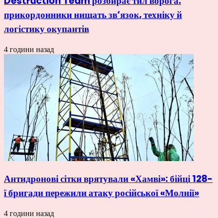
Destruction Team розбирає тил ворога:
прикордонники нищать зв’язок, техніку й
логістику окупантів
4 години назад
Антидронові сітки врятували «Хамві»: бійці 128-
ї бригади пережили атаку російської «Молнії»
4 години назад