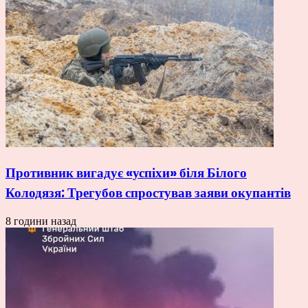
Противник вигадує «успіхи» біля Білого
Колодязя: Трегубов спростував заяви окупантів
8 години назад