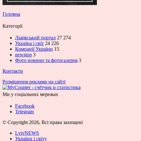
Головна
Категорії
Львівський портал
27 274
Україна і світ
24 226
Компанії України
15
newstop
3
Фото новини та фотогалерея
3
Контакти
Розміщення реклами на сайті
Ми у соціальних мережах
Facebook
Telegram
© Copyright 2026, Всі права захищені
LvivNEWS
України і світу