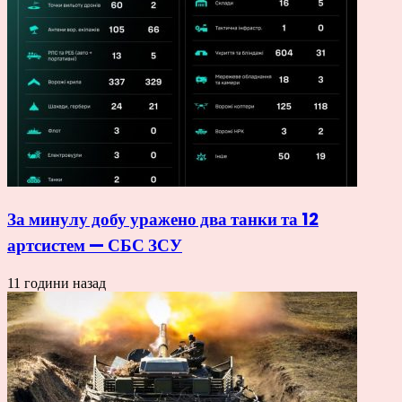
За минулу добу уражено два танки та 12
артсистем — СБС ЗСУ
11 години назад