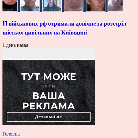
11 військових рф отримали довічне за розстріл
шістьох цивільних на Київщині
1 день назад
Головна