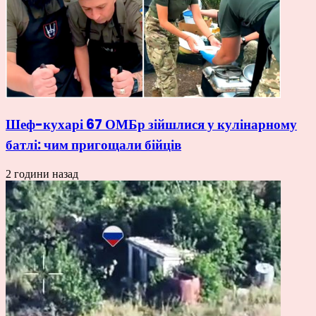
Шеф-кухарі 67 ОМБр зійшлися у кулінарному
батлі: чим пригощали бійців
2 години назад