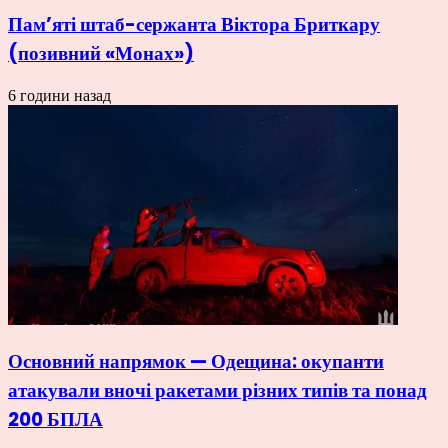
Пам’яті штаб-сержанта Віктора Бриткару
(позивний «Монах»)
6 години назад
Основний напрямок — Одещина: окупанти
атакували вночі ракетами різних типів та понад
200 БПЛА