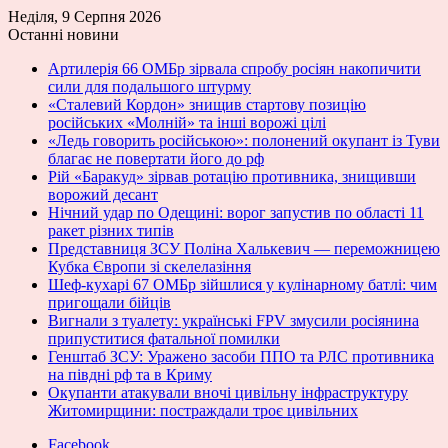
Неділя, 9 Серпня 2026
Останні новини
Артилерія 66 ОМБр зірвала спробу росіян накопичити
сили для подальшого штурму
«Сталевий Кордон» знищив стартову позицію
російських «Молній» та інші ворожі цілі
«Ледь говорить російською»: полонений окупант із Туви
благає не повертати його до рф
Рій «Баракуд» зірвав ротацію противника, знищивши
ворожий десант
Нічний удар по Одещині: ворог запустив по області 11
ракет різних типів
Представниця ЗСУ Поліна Халькевич — переможницею
Кубка Європи зі скелелазіння
Шеф-кухарі 67 ОМБр зійшлися у кулінарному батлі: чим
пригощали бійців
Вигнали з туалету: українські FPV змусили росіянина
припуститися фатальної помилки
Генштаб ЗСУ: Уражено засоби ППО та РЛС противника
на півдні рф та в Криму
Окупанти атакували вночі цивільну інфраструктуру
Житомирщини: постраждали троє цивільних
Facebook