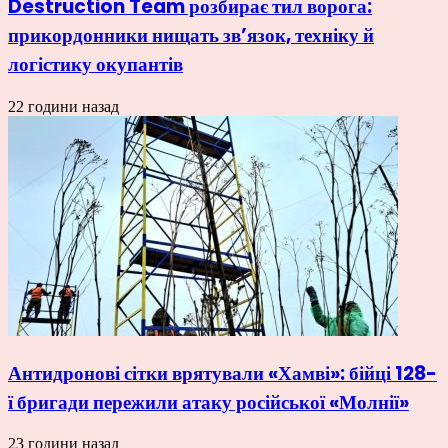
Destruction Team розбирає тил ворога:
прикордонники нищать зв’язок, техніку й
логістику окупантів
22 години назад
Антидронові сітки врятували «Хамві»: бійці 128-
ї бригади пережили атаку російської «Молнії»
23 години назад