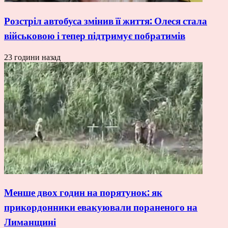
Розстріл автобуса змінив її життя: Олеся стала
військовою і тепер підтримує побратимів
23 години назад
Менше двох годин на порятунок: як
прикордонники евакуювали пораненого на
Лиманщині