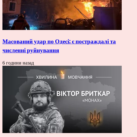
Масований удар по Одесі: є постраждалі та
численні руйнування
6 години назад