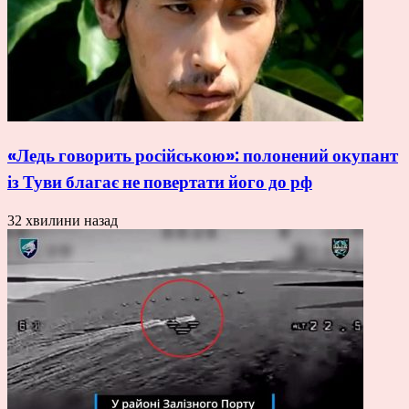
«Ледь говорить російською»: полонений окупант
із Туви благає не повертати його до рф
32 хвилини назад