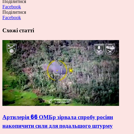
Поділитися
Facebook
Поділитися
Facebook
Схожі статті
Артилерія 66 ОМБр зірвала спробу росіян
накопичити сили для подальшого штурму