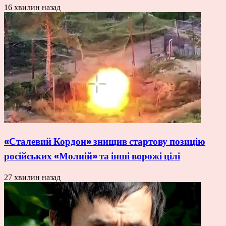
16 хвилин назад
«Сталевий Кордон» знищив стартову позицію
російських «Молній» та інші ворожі цілі
27 хвилин назад