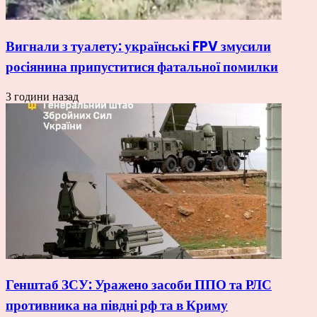
Вигнали з туалету: українські FPV змусили
росіянина припуститися фатальної помилки
3 години назад
Генштаб ЗСУ: Уражено засоби ППО та РЛС
противника на півдні рф та в Криму