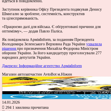
йдеться в повідомленні.
Заступник керівника Офісу Президента подякував Денису
Шмигалю за зроблене, системність, конструктив
та цілеспрямованість.
«Працюємо далі для війська. Є обґрунтовані причини для
оптимізму», — додав Павло Паліса.
Як повідомляла АрміяInform, за поданням Президента
Володимира Зеленського Верховна Рада України
ухвалила
рішення
про призначення Михайла Федорова Міністром
оборони України. За його кандидатуру проголосували 277
народних депутатів України.
Джерело: Інформаційне агентство АрміяInform
Магазин автозапчастин AvtoBot м.Ніжин
14.01.2026
294
1 хвилина прочитана