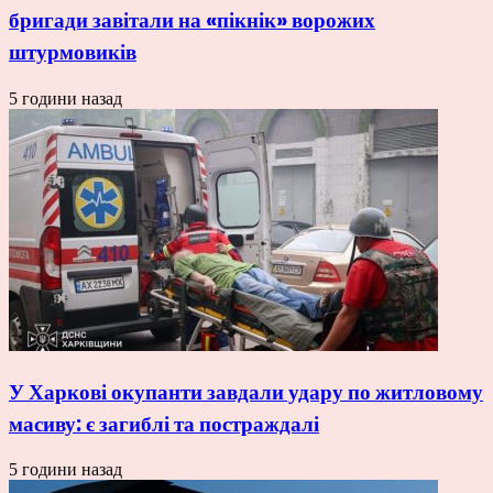
бригади завітали на «пікнік» ворожих
штурмовиків
5 години назад
У Харкові окупанти завдали удару по житловому
масиву: є загиблі та постраждалі
5 години назад