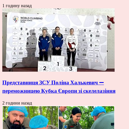
1 годину назад
Представниця ЗСУ Поліна Халькевич —
переможницею Кубка Європи зі скелелазіння
2 години назад