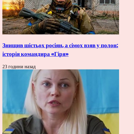
Знищив шістьох росіян, а сімох взяв у полон:
історія командира «Гіря»
23 години назад