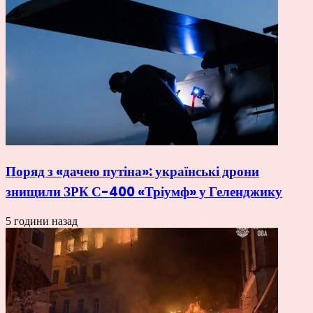
Поряд з «дачею путіна»: українські дрони
знищили ЗРК С-400 «Тріумф» у Геленджику
5 години назад