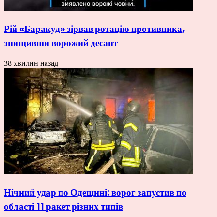
Рій «Баракуд» зірвав ротацію противника,
знищивши ворожий десант
38 хвилин назад
Нічний удар по Одещині: ворог запустив по
області 11 ракет різних типів