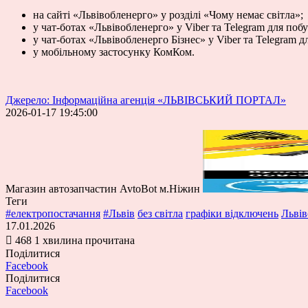
на сайті «Львівобленерго» у розділі «Чому немає світла»;
у чат-ботах «Львівобленерго» у Viber та Telegram для поб
у чат-ботах «Львівобленерго Бізнес» у Viber та Telegram 
у мобільному застосунку КомКом.
Джерело: Інформаційна агенція «ЛЬВІВСЬКИЙ ПОРТАЛ»
2026-01-17 19:45:00
Магазин автозапчастин AvtoBot м.Ніжин
Теги
#електропостачання
#Львів
без світла
графіки відключень
Львів
17.01.2026
468
1 хвилина прочитана
Поділитися
Facebook
Поділитися
Facebook