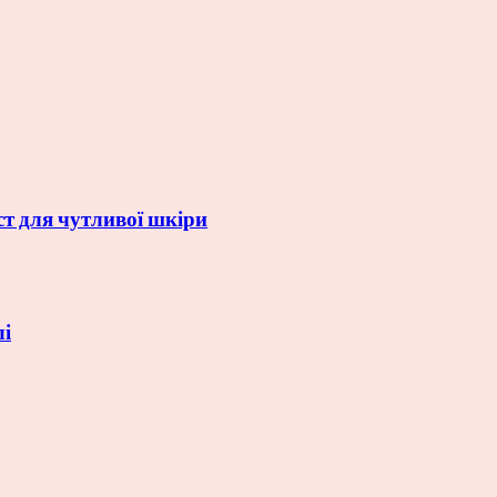
ст для чутливої шкіри
лі