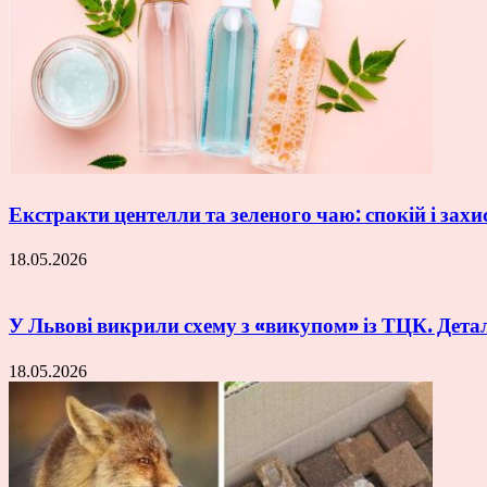
Екстракти центелли та зеленого чаю: спокій і захи
18.05.2026
У Львові викрили схему з «викупом» із ТЦК. Дета
18.05.2026