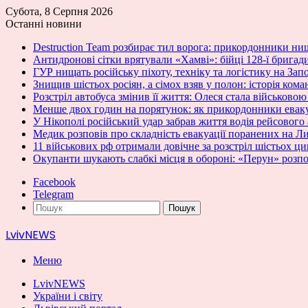
Субота, 8 Серпня 2026
Останні новини
Destruction Team розбирає тил ворога: прикордонники нищ
Антидронові сітки врятували «Хамві»: бійці 128-ї бригад
ГУР нищать російську піхоту, техніку та логістику на За
Знищив шістьох росіян, а сімох взяв у полон: історія кома
Розстріл автобуса змінив її життя: Олеся стала військово
Менше двох годин на порятунок: як прикордонники ева
У Нікополі російський удар забрав життя водія рейсового
Медик розповів про складність евакуації поранених на 
11 військових рф отримали довічне за розстріл шістьох ц
Окупанти шукають слабкі місця в обороні: «Перун» розпо
Facebook
Telegram
Пошук
LvivNEWS
Меню
LvivNEWS
України і світу