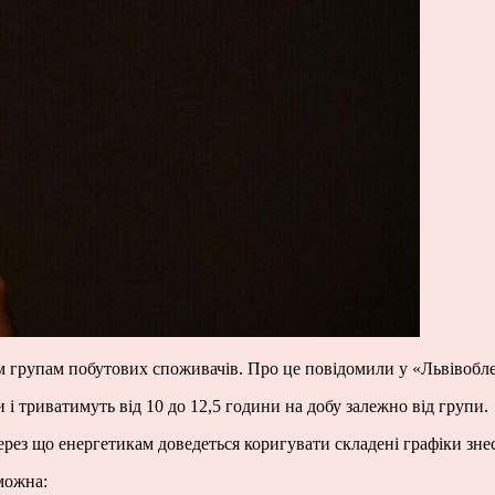
сім групам побутових споживачів. Про це повідомили у «Львівобл
 і триватимуть від 10 до 12,5 години на добу залежно від групи.
ерез що енергетикам доведеться коригувати складені графіки зне
можна: