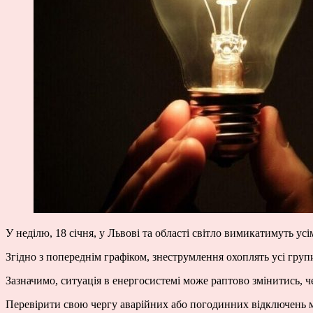
У неділю, 18 січня, у Львові та області світло вимикатимуть у
Згідно з попереднім графіком, знеструмлення охоплять усі групи
Зазначимо, ситуація в енергосистемі може раптово змінитись, ч
Перевірити свою чергу аварійних або погодинних відключень 