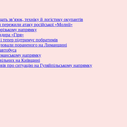
ать зв’язок, техніку й логістику окупантів
и пережили атаку російської «Молнії»
порізькому напрямку
ндира «Гіря»
ю і тепер підтримує побратимів
куювали пораненого на Лиманщині
 автобуса
Лиманському напрямку
ивільних на Київщині
вів про ситуацію на Гуляйпільському напрямку