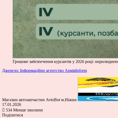
Грошове забезпечення курсантів у 2026 році: оприлюднено
Джерело: Інформаційне агентство АрміяInform
Магазин автозапчастин AvtoBot м.Ніжин
17.01.2026
534
Менше хвилини
Поділитися