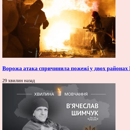
Ворожа атака спричинила пожежі у двох районах
29 хвилин назад