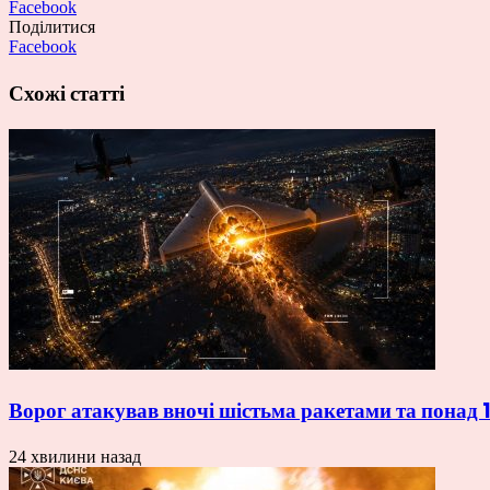
Facebook
Поділитися
Facebook
Схожі статті
Ворог атакував вночі шістьма ракетами та пона
24 хвилини назад