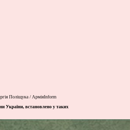
ргія Поліщука / АрміяInform
они України, встановлено у таких