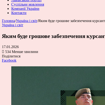
Львівський портал
Суспільне мовлення
Компанії України
Контакти
Головна
/
Україна і світ
/
Яким буде грошове забезпечення курсант
Україна і світ
Яким буде грошове забезпечення курсан
17.01.2026
534
Менше хвилини
Поділитися
Facebook