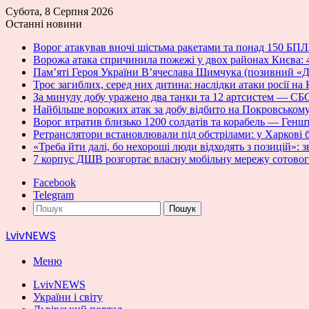
Субота, 8 Серпня 2026
Останні новини
Ворог атакував вночі шістьма ракетами та понад 150 Б
Ворожа атака спричинила пожежі у двох районах Києва:
Пам’яті Героя України В’ячеслава Шимчука (позивний «Д
Троє загиблих, серед них дитина: наслідки атаки росії н
За минулу добу уражено два танки та 12 артсистем — С
Найбільше ворожих атак за добу відбито на Покровсько
Ворог втратив близько 1200 солдатів та корабель — Ген
Ретранслятори встановлювали під обстрілами: у Харкові б
«Треба йти далі, бо нехороші люди відходять з позицій»: з
7 корпус ДШВ розгортає власну мобільну мережу сотовог
Facebook
Telegram
Пошук
LvivNEWS
Меню
LvivNEWS
України і світу