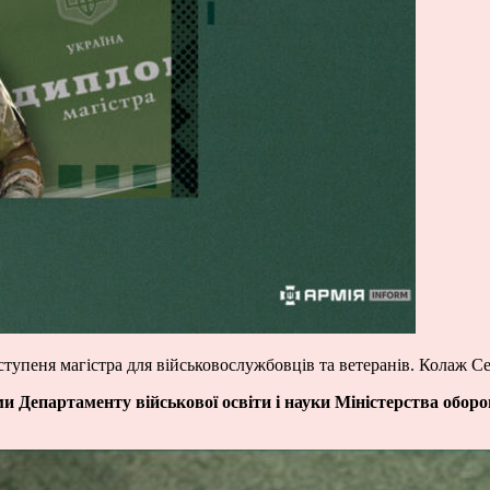
ступеня магістра для військовослужбовців та ветеранів. Колаж Се
ими Департаменту військової освіти і науки Міністерства обор