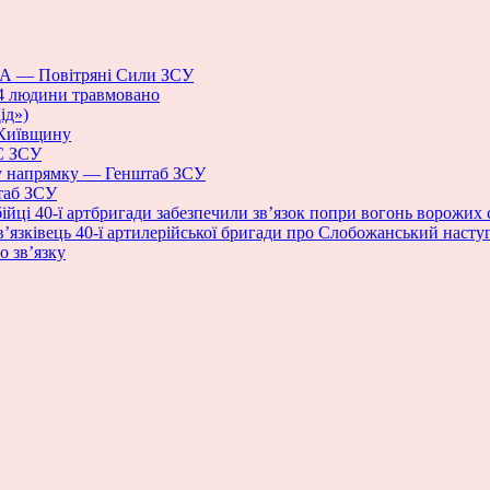
ПЛА — Повітряні Сили ЗСУ
 4 людини травмовано
ід»)
а Київщину
БС ЗСУ
му напрямку — Генштаб ЗСУ
штаб ЗСУ
ійці 40-ї артбригади забезпечили зв’язок попри вогонь ворожих 
в’язківець 40-ї артилерійської бригади про Слобожанський наступ, 
о зв’язку