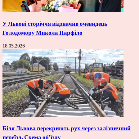
У Львові сторіччя відзначив очевидець
Голодомору Микола Парфіло
18.05.2026
Біля Львова перекриють рух через залізничний
переїзд. Схема об’їзду