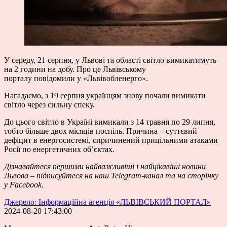
У середу, 21 серпня, у Львові та області світло вимикатимуть
на 2 години на добу. Про це Львівському
порталу повідомили у «Львівобленерго».
Нагадаємо, з 19 серпня українцям знову почали вимикати
світло через сильну спеку.
До цього світло в Україні вимикали з 14 травня по 29 липня,
тобто більше двох місяців поспіль. Причина – суттєвий
дефіцит в енергосистемі, спричинений прицільними атаками
Росії по енергетичних об’єктах.
Дізнавайтеся першими найважливіші і найцікавіші новини
Львова – підписуйтеся на наш
Telegram-канал
та на сторінку
у
Facebook
.
Джерело: Інформаційна агенція «ЛЬВІВСЬКИЙ ПОРТАЛ»
2024-08-20 17:43:00