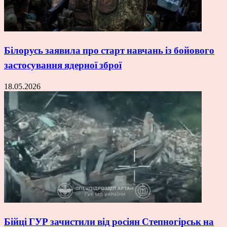
Білорусь заявила про старт навчань із бойового
застосування ядерної зброї
18.05.2026
Бійці ГУР зачистили від росіян Степногірськ на