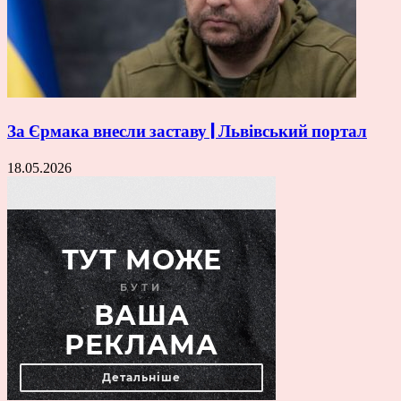
За Єрмака внесли заставу | Львівський портал
18.05.2026