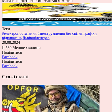
Магазин автозапчастин AvtoBot м.Ніжин
Теги
#електропостачання
#знеструмлення
без світла
графіки
відключень
Львівобленерго
20.08.2024
539
Менше хвилини
Поділитися
Facebook
Поділитися
Facebook
Схожі статті