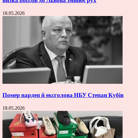
низка поїздів до Львова змінює рух
18.05.2026
Помер нардеп й ексголова НБУ Степан Кубів
18.05.2026