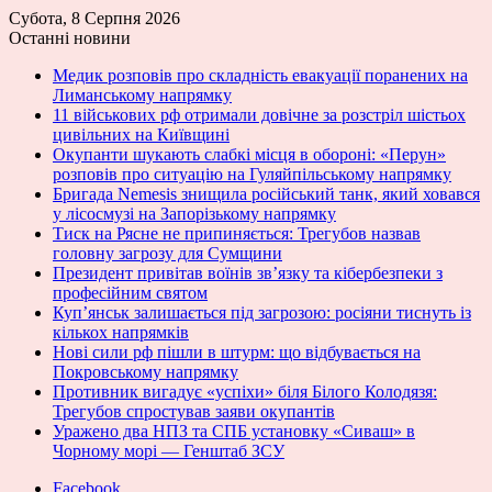
Субота, 8 Серпня 2026
Останні новини
Медик розповів про складність евакуації поранених на
Лиманському напрямку
11 військових рф отримали довічне за розстріл шістьох
цивільних на Київщині
Окупанти шукають слабкі місця в обороні: «Перун»
розповів про ситуацію на Гуляйпільському напрямку
Бригада Nemesis знищила російський танк, який ховався
у лісосмузі на Запорізькому напрямку
Тиск на Рясне не припиняється: Трегубов назвав
головну загрозу для Сумщини
Президент привітав воїнів зв’язку та кібербезпеки з
професійним святом
Куп’янськ залишається під загрозою: росіяни тиснуть із
кількох напрямків
Нові сили рф пішли в штурм: що відбувається на
Покровському напрямку
Противник вигадує «успіхи» біля Білого Колодязя:
Трегубов спростував заяви окупантів
Уражено два НПЗ та СПБ установку «Сиваш» в
Чорному морі — Генштаб ЗСУ
Facebook