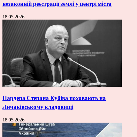
незаконній реєстрації землі у центрі міста
18.05.2026
Нардепа Степана Кубіва поховають на
Личаківському кладовищі
18.05.2026