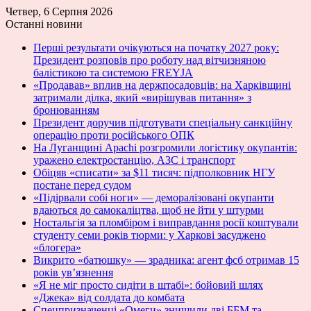
Четвер, 6 Серпня 2026
Останні новини
Перші результати очікуються на початку 2027 року:
Президент розповів про роботу над вітчизняною
балістикою та системою FREYJA
«Продавав» вплив на держпосадовців: на Харківщині
затримали ділка, який «вирішував питання» з
бронюванням
Президент доручив підготувати спеціальну санкційну
операцію проти російського ОПК
На Луганщині Apachi розгромили логістику окупантів:
уражено електростанцію, АЗС і транспорт
Обіцяв «списати» за $11 тисяч: підполковник НГУ
постане перед судом
«Підірвали собі ноги» — деморалізовані окупанти
вдаються до самокаліцтва, щоб не йти у штурми
Ностальгія за пломбіром і виправдання росії коштували
студенту семи років тюрми: у Харкові засуджено
«блогера»
Викрито «батюшку» — зрадника: агент фсб отримав 15
років ув’язнення
«Я не міг просто сидіти в штабі»: бойовий шлях
«Джека» від солдата до комбата
Спецпризначенці «Омеги» знищили дві ББМ та