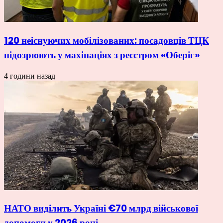
120 неіснуючих мобілізованих: посадовців ТЦК
підозрюють у махінаціях з реєстром «Оберіг»
4 години назад
НАТО виділить Україні €70 млрд військової
допомоги у 2026 році