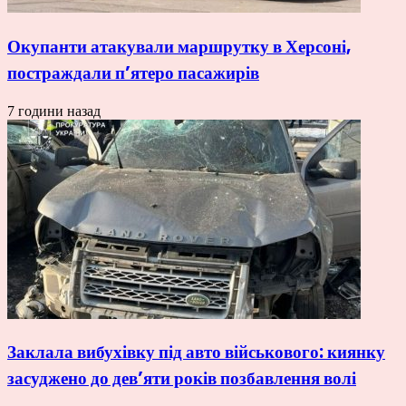
Окупанти атакували маршрутку в Херсоні,
постраждали п’ятеро пасажирів
7 години назад
Заклала вибухівку під авто військового: киянку
засуджено до дев’яти років позбавлення волі