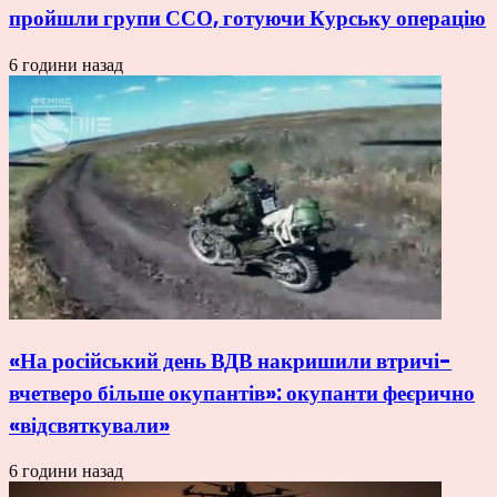
пройшли групи ССО, готуючи Курську операцію
6 години назад
«На російський день ВДВ накришили втричі-
вчетверо більше окупантів»: окупанти феєрично
«відсвяткували»
6 години назад