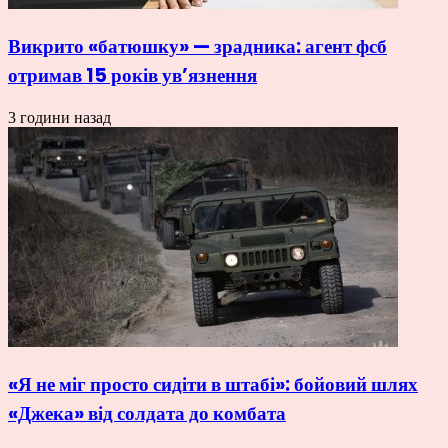
Викрито «батюшку» — зрадника: агент фсб
отримав 15 років ув’язнення
3 години назад
«Я не міг просто сидіти в штабі»: бойовий шлях
«Джека» від солдата до комбата