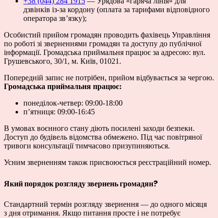
+38 (044) 284 1915
— Урядова «гаряча лінія» для
дзвінків із-за кордону (оплата за тарифами відповідного
оператора зв’язку);
Особистий прийом громадян проводить фахівець Управління
по роботі зі зверненнями громадян та доступу до публічної
інформації. Громадська приймальня працює за адресою: вул.
Грушевського, 30/1, м. Київ, 01021.
Попередній запис не потрібен, прийом відбувається за чергою.
Громадська приймальня працює:
понеділок-четвер: 09:00-18:00
п’ятниця: 09:00-16:45
В умовах воєнного стану діють посилені заходи безпеки.
Доступ до будівель відомства обмежено. Під час повітряної
тривоги консультації тимчасово призупиняються.
Усним зверненням також присвоюється реєстраційний номер.
Який порядок розгляду звернень громадян?
Стандартний термін розгляду звернення — до одного місяця
з дня отримання. Якщо питання просте і не потребує