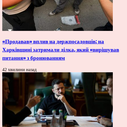
«Продавав» вплив на держпосадовців: на
Харківщині затримали ділка, який «вирішував
питання» з бронюванням
42 хвилини назад