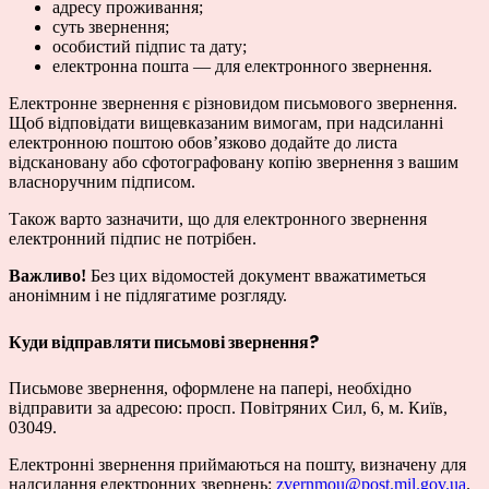
адресу проживання;
суть звернення;
особистий підпис та дату;
електронна пошта — для електронного звернення.
Електронне звернення є різновидом письмового звернення.
Щоб відповідати вищевказаним вимогам, при надсиланні
електронною поштою обов’язково додайте до листа
відскановану або сфотографовану копію звернення з вашим
власноручним підписом.
Також варто зазначити, що для електронного звернення
електронний підпис не потрібен.
Важливо!
Без цих відомостей документ вважатиметься
анонімним і не підлягатиме розгляду.
Куди відправляти письмові звернення?
Письмове звернення, оформлене на папері, необхідно
відправити за адресою: просп. Повітряних Сил, 6, м. Київ,
03049.
Електронні звернення приймаються на пошту, визначену для
надсилання електронних звернень:
zvernmou@post.mil.gov.ua
.