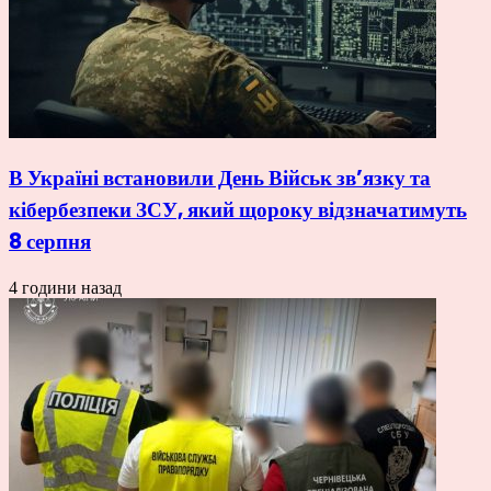
В Україні встановили День Військ зв’язку та
кібербезпеки ЗСУ, який щороку відзначатимуть
8 серпня
4 години назад