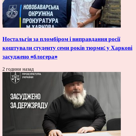
Ностальгія за пломбіром і виправдання росії
коштували студенту семи років тюрми: у Харкові
засуджено «блогера»
2 години назад