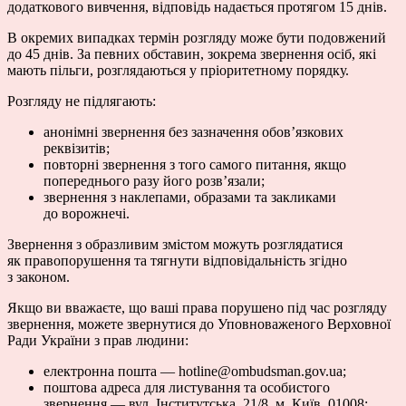
додаткового вивчення, відповідь надається протягом 15 днів.
В окремих випадках термін розгляду може бути подовжений
до 45 днів. За певних обставин, зокрема звернення осіб, які
мають пільги, розглядаються у пріоритетному порядку.
Розгляду не підлягають:
анонімні звернення без зазначення обов’язкових
реквізитів;
повторні звернення з того самого питання, якщо
попереднього разу його розв’язали;
звернення з наклепами, образами та закликами
до ворожнечі.
Звернення з образливим змістом можуть розглядатися
як правопорушення та тягнути відповідальність згідно
з законом.
Якщо ви вважаєте, що ваші права порушено під час розгляду
звернення, можете звернутися до Уповноваженого Верховної
Ради України з прав людини:
електронна пошта — hotline@ombudsman.gov.ua;
поштова адреса для листування та особистого
звернення — вул. Інститутська, 21/8, м. Київ, 01008;