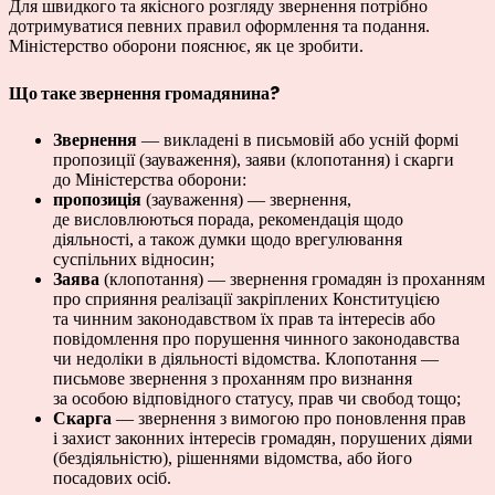
Для швидкого та якісного розгляду звернення потрібно
дотримуватися певних правил оформлення та подання.
Міністерство оборони пояснює, як це зробити.
Що таке звернення громадянина?
Звернення
— викладені в письмовій або усній формі
пропозиції (зауваження), заяви (клопотання) і скарги
до Міністерства оборони:
пропозиція
(зауваження) — звернення,
де висловлюються порада, рекомендація щодо
діяльності, а також думки щодо врегулювання
суспільних відносин;
Заява
(клопотання) — звернення громадян із проханням
про сприяння реалізації закріплених Конституцією
та чинним законодавством їх прав та інтересів або
повідомлення про порушення чинного законодавства
чи недоліки в діяльності відомства. Клопотання —
письмове звернення з проханням про визнання
за особою відповідного статусу, прав чи свобод тощо;
Скарга
— звернення з вимогою про поновлення прав
і захист законних інтересів громадян, порушених діями
(бездіяльністю), рішеннями відомства, або його
посадових осіб.