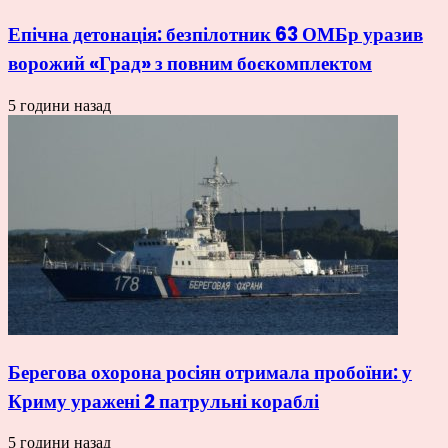
Епічна детонація: безпілотник 63 ОМБр уразив
ворожий «Град» з повним боєкомплектом
5 години назад
Берегова охорона росіян отримала пробоїни: у
Криму уражені 2 патрульні кораблі
5 години назад