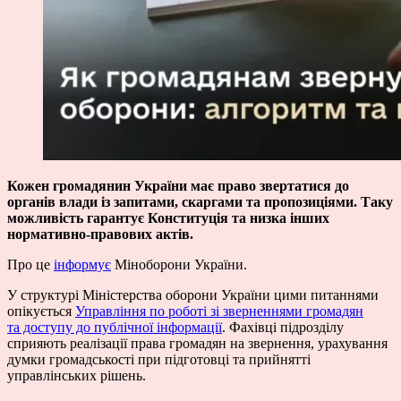
Кожен громадянин України має право звертатися до
органів влади із запитами, скаргами та пропозиціями. Таку
можливість гарантує Конституція та низка інших
нормативно-правових актів.
Про це
інформує
Міноборони України.
У структурі Міністерства оборони України цими питаннями
опікується
Управління по роботі зі зверненнями громадян
та доступу до публічної інформації
. Фахівці підрозділу
сприяють реалізації права громадян на звернення, урахування
думки громадськості при підготовці та прийнятті
управлінських рішень.