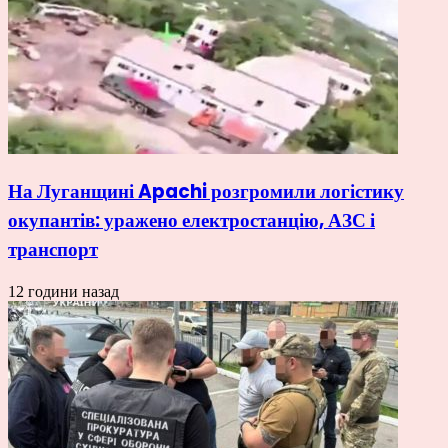
На Луганщині Apachi розгромили логістику
окупантів: уражено електростанцію, АЗС і
транспорт
12 години назад