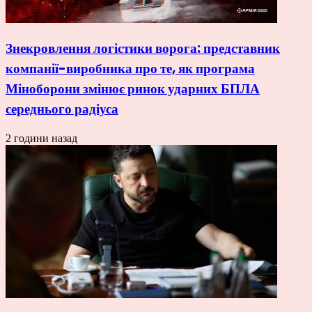
Знекровлення логістики ворога: представник
компанії-виробника про те, як програма
Міноборони змінює ринок ударних БПЛА
середнього радіуса
2 години назад