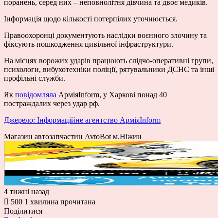
поранень, серед них – неповнолітня дівчина та двоє медиків.
Інформація щодо кількості потерпілих уточнюється.
Правоохоронці документують наслідки воєнного злочину та
фіксують пошкодження цивільної інфраструктури.
На місцях ворожих ударів працюють слідчо-оперативні групи,
психологи, вибухотехніки поліції, рятувальники ДСНС та інші
профільні служби.
Як
повідомляла
АрміяInform, у Харкові понад 40
постраждалих через удар рф.
Джерело: Інформаційне агентство АрміяInform
Магазин автозапчастин AvtoBot м.Ніжин
4 тижні назад
500
1 хвилина прочитана
Поділитися