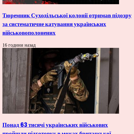
Тюремник Суходільської колонії отримав підозру
за систематичне катування українських
військовополонених
16 години назад
Понад 63 тисячі українських військових
пройшли підготовку в межах британської