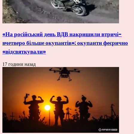
«На російський день ВДВ накришили втричі-
вчетверо більше окупантів»: окупанти феєрично
«відсвяткували»
17 години назад