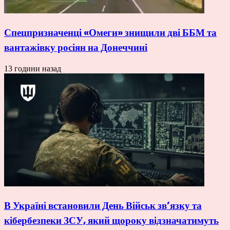
Спецпризначенці «Омеги» знищили дві ББМ та
вантажівку росіян на Донеччині
13 години назад
В Україні встановили День Військ зв’язку та
кібербезпеки ЗСУ, який щороку відзначатимуть