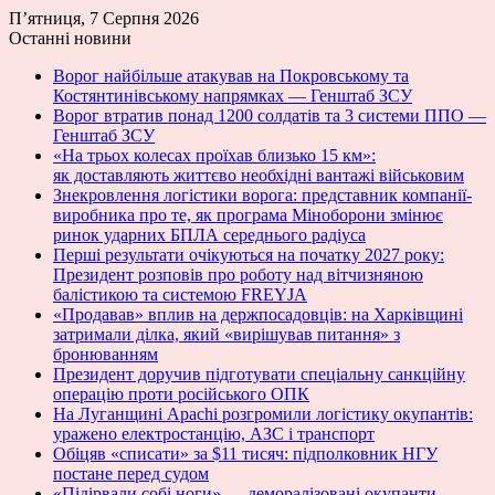
П’ятниця, 7 Серпня 2026
Останні новини
Ворог найбільше атакував на Покровському та
Костянтинівському напрямках — Генштаб ЗСУ
Ворог втратив понад 1200 солдатів та 3 системи ППО —
Генштаб ЗСУ
«На трьох колесах проїхав близько 15 км»:
як доставляють життєво необхідні вантажі військовим
Знекровлення логістики ворога: представник компанії-
виробника про те, як програма Міноборони змінює
ринок ударних БПЛА середнього радіуса
Перші результати очікуються на початку 2027 року:
Президент розповів про роботу над вітчизняною
балістикою та системою FREYJA
«Продавав» вплив на держпосадовців: на Харківщині
затримали ділка, який «вирішував питання» з
бронюванням
Президент доручив підготувати спеціальну санкційну
операцію проти російського ОПК
На Луганщині Apachi розгромили логістику окупантів:
уражено електростанцію, АЗС і транспорт
Обіцяв «списати» за $11 тисяч: підполковник НГУ
постане перед судом
«Підірвали собі ноги» — деморалізовані окупанти