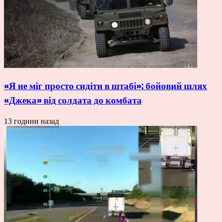
«Я не міг просто сидіти в штабі»: бойовий шлях
«Джека» від солдата до комбата
13 години назад