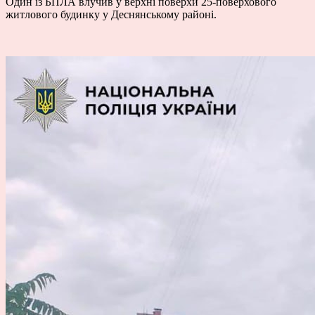
Один із БПЛА влучив у верхні поверхи 25-поверхового
житлового будинку у Деснянському районі.