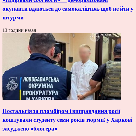
окупанти вдаються до самокаліцтва, щоб не йти у
штурми
13 години назад
Ностальгія за пломбіром і виправдання росії
коштували студенту семи років тюрми: у Харкові
засуджено «блогера»