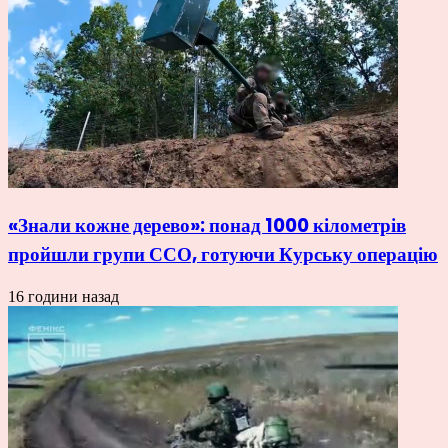
«Знали кожне дерево»: понад 1000 кілометрів
пройшли групи ССО, готуючи Курську операцію
16 години назад