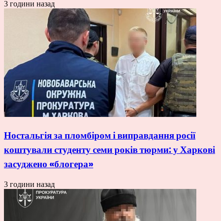
3 години назад
Ностальгія за пломбіром і виправдання росії
коштували студенту семи років тюрми: у Харкові
засуджено «блогера»
3 години назад