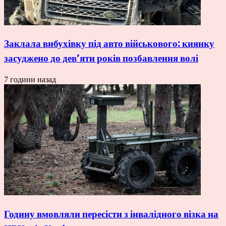
Заклала вибухівку під авто військового: киянку
засуджено до дев’яти років позбавлення волі
7 години назад
Годину вмовляли пересісти з інвалідного візка на