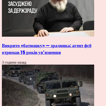
Викрито «батюшку» — зрадника: агент фсб
отримав 15 років ув’язнення
3 години назад