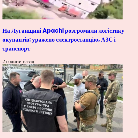
На Луганщині Apachi розгромили логістику
окупантів: уражено електростанцію, АЗС і
транспорт
2 години назад