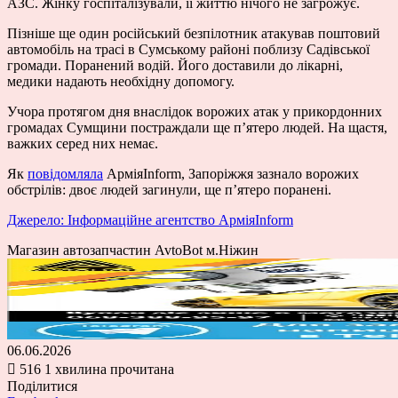
АЗС. Жінку госпіталізували, її життю нічого не загрожує.
Пізніше ще один російський безпілотник атакував поштовий
автомобіль на трасі в Сумському районі поблизу Садівської
громади. Поранений водій. Його доставили до лікарні,
медики надають необхідну допомогу.
Учора протягом дня внаслідок ворожих атак у прикордонних
громадах Сумщини постраждали ще пʼятеро людей. На щастя,
важких серед них немає.
Як
повідомляла
АрміяInform, Запоріжжя зазнало ворожих
обстрілів: двоє людей загинули, ще п’ятеро поранені.
Джерело: Інформаційне агентство АрміяInform
Магазин автозапчастин AvtoBot м.Ніжин
06.06.2026
516
1 хвилина прочитана
Поділитися