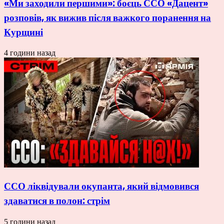
«Ми заходили першими»: боєць ССО «Дацент»
розповів, як вижив після важкого поранення на
Курщині
4 години назад
ССО ліквідували окупанта, який відмовився
здаватися в полон: стрім
5 години назад