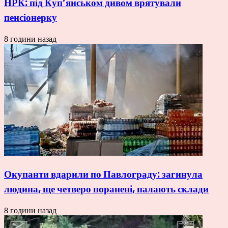
НРК: під Куп’янськом дивом врятували
пенсіонерку
8 години назад
Окупанти вдарили по Павлограду: загинула
людина, ще четверо поранені, палають склади
8 години назад