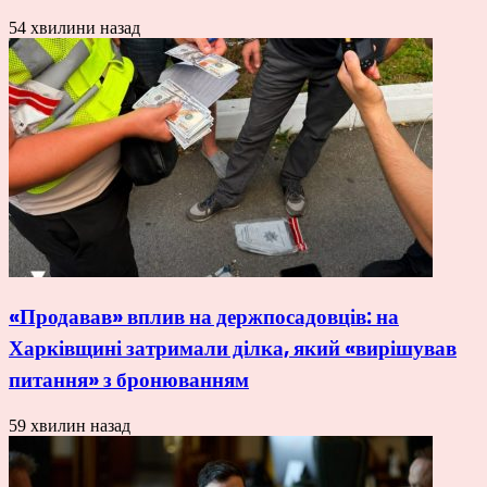
54 хвилини назад
«Продавав» вплив на держпосадовців: на
Харківщині затримали ділка, який «вирішував
питання» з бронюванням
59 хвилин назад