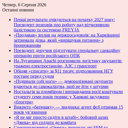
Четвер, 6 Серпня 2026
Останні новини
Перші результати очікуються на початку 2027 року:
Президент розповів про роботу над вітчизняною
балістикою та системою FREYJA
«Продавав» вплив на держпосадовців: на Харківщині
затримали ділка, який «вирішував питання» з
бронюванням
Президент доручив підготувати спеціальну санкційну
операцію проти російського ОПК
На Луганщині Apachi розгромили логістику окупантів:
уражено електростанцію, АЗС і транспорт
Обіцяв «списати» за $11 тисяч: підполковник НГУ
постане перед судом
«Підірвали собі ноги» — деморалізовані окупанти
вдаються до самокаліцтва, щоб не йти у штурми
Ностальгія за пломбіром і виправдання росії коштували
студенту семи років тюрми: у Харкові засуджено
«блогера»
Викрито «батюшку» — зрадника: агент фсб отримав 15
років ув’язнення
«Я не міг просто сидіти в штабі»: бойовий шлях
«Джека» від солдата до комбата
Спецпризначенці «Омеги» знищили дві ББМ та