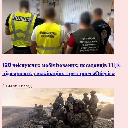
120 неіснуючих мобілізованих: посадовців ТЦК
підозрюють у махінаціях з реєстром «Оберіг»
4 години назад