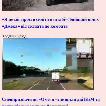
«Я не міг просто сидіти в штабі»: бойовий шлях
«Джека» від солдата до комбата
3 години назад
Спецпризначенці «Омеги» знищили дві ББМ та