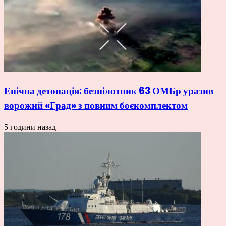
Епічна детонація: безпілотник 63 ОМБр уразив
ворожий «Град» з повним боєкомплектом
5 години назад