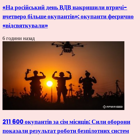
«На російський день ВДВ накришили втричі-
вчетверо більше окупантів»: окупанти феєрично
«відсвяткували»
6 години назад
211 600 окупантів за сім місяців: Сили оборони
показали результат роботи безпілотних систем