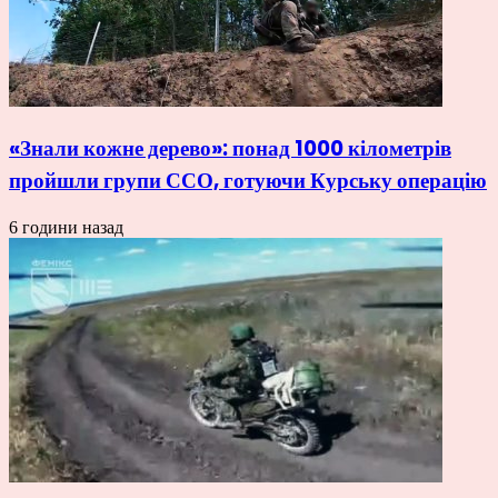
«Знали кожне дерево»: понад 1000 кілометрів
пройшли групи ССО, готуючи Курську операцію
6 години назад