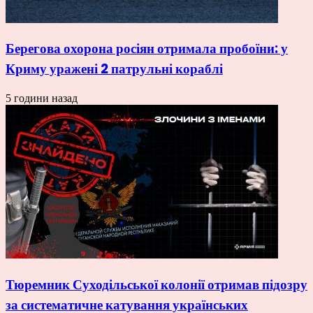
Берегова охорона росіян отримала пробоїни: у
Криму уражені 2 патрульні кораблі
5 години назад
Тюремник Суходільської колонії отримав підозру
за систематичне катування українських