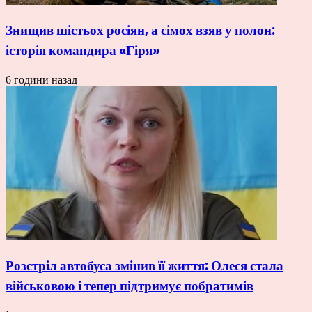
Знищив шістьох росіян, а сімох взяв у полон:
історія командира «Гіря»
6 години назад
Розстріл автобуса змінив її життя: Олеся стала
військовою і тепер підтримує побратимів