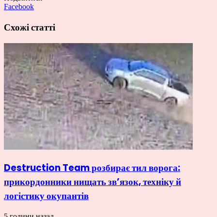
Facebook
Схожі статті
Destruction Team розбирає тил ворога:
прикордонники нищать зв’язок, техніку й
логістику окупантів
5 години назад