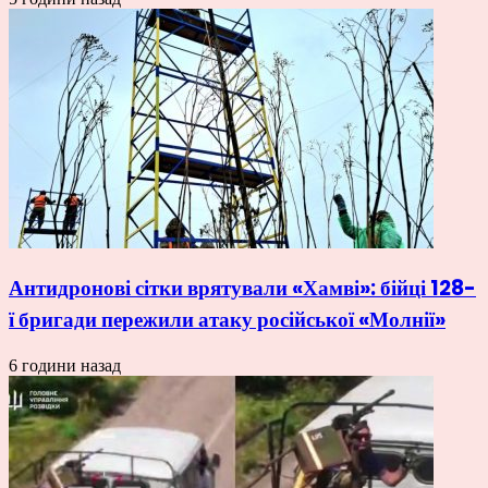
Антидронові сітки врятували «Хамві»: бійці 128-
ї бригади пережили атаку російської «Молнії»
6 години назад