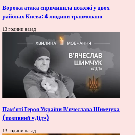
Ворожа атака спричинила пожежі у двох
районах Києва: 4 людини травмовано
13 години назад
Пам’яті Героя України В’ячеслава Шимчука
(позивний «Дід»)
13 години назад