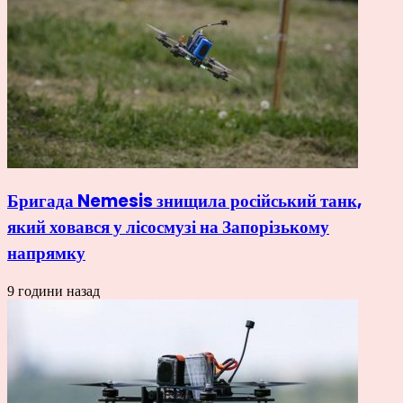
Бригада Nemesis знищила російський танк,
який ховався у лісосмузі на Запорізькому
напрямку
9 години назад