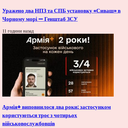
Уражено два НПЗ та СПБ установку «Сиваш» в
Чорному морі — Генштаб ЗСУ
11 години назад
Армія+ виповнилося два роки: застосунком
користуються троє з чотирьох
військовослужбовців