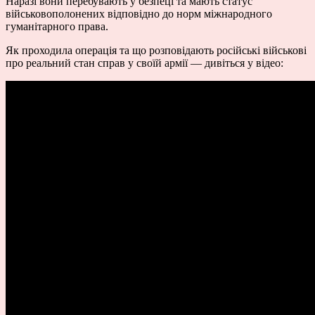
Наразі вони перебувають у безпеці та мають статус
військовополонених відповідно до норм міжнародного
гуманітарного права.
Як проходила операція та що розповідають російські військові
про реальний стан справ у своїй армії — дивіться у відео: