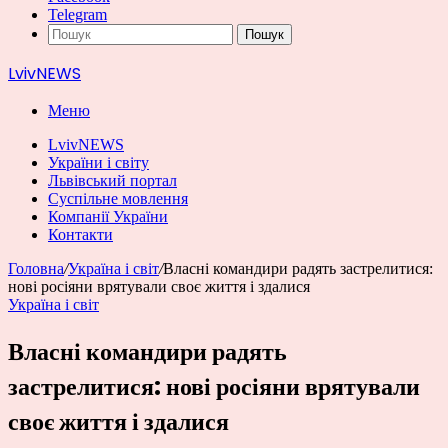
Telegram
Пошук
LvivNEWS
Меню
LvivNEWS
України і світу
Львівський портал
Суспільне мовлення
Компанії України
Контакти
Головна
/
Україна і світ
/
Власні командири радять застрелитися:
нові росіяни врятували своє життя і здалися
Україна і світ
Власні командири радять
застрелитися: нові росіяни врятували
своє життя і здалися