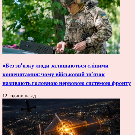
«Без зв’язку люди залишаються сліпими
кошенятами»: чому військовий зв’язок
називають головною нервовою системою фронту
12 години назад