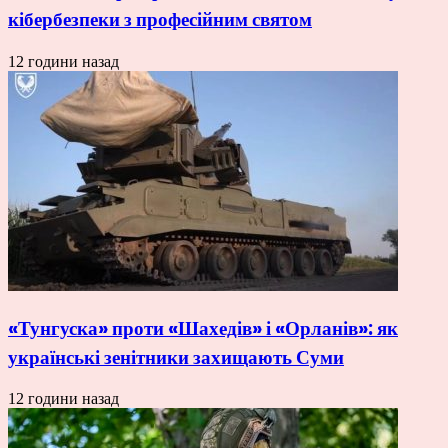
кібербезпеки з професійним святом
12 години назад
«Тунгуска» проти «Шахедів» і «Орланів»: як
українські зенітники захищають Суми
12 години назад