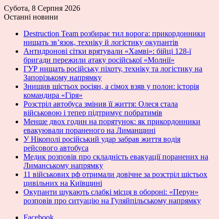
Субота, 8 Серпня 2026
Останні новини
Destruction Team розбирає тил ворога: прикордонники
нищать зв’язок, техніку й логістику окупантів
Антидронові сітки врятували «Хамві»: бійці 128-ї
бригади пережили атаку російської «Молнії»
ГУР нищать російську піхоту, техніку та логістику на
Запорізькому напрямку
Знищив шістьох росіян, а сімох взяв у полон: історія
командира «Гіря»
Розстріл автобуса змінив її життя: Олеся стала
військовою і тепер підтримує побратимів
Менше двох годин на порятунок: як прикордонники
евакуювали пораненого на Лиманщині
У Нікополі російський удар забрав життя водія
рейсового автобуса
Медик розповів про складність евакуації поранених на
Лиманському напрямку
11 військових рф отримали довічне за розстріл шістьох
цивільних на Київщині
Окупанти шукають слабкі місця в обороні: «Перун»
розповів про ситуацію на Гуляйпільському напрямку
Facebook