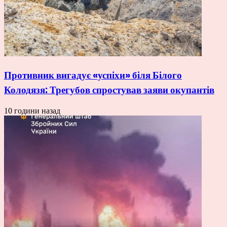
Противник вигадує «успіхи» біля Білого
Колодязя: Трегубов спростував заяви окупантів
10 години назад