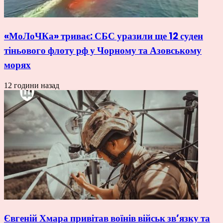
«МоЛоЧКа» триває: СБС уразили ще 12 суден
тіньового флоту рф у Чорному та Азовському
морях
12 години назад
Євгеній Хмара привітав воїнів військ зв’язку та