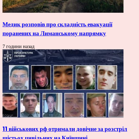
Медик розповів про складність евакуації
поранених на Лиманському напрямку
7 години назад
11 військових рф отримали довічне за розстріл
шістьох цивільних на Київщині