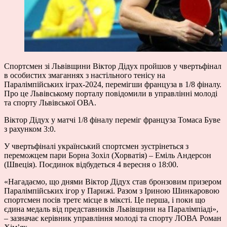
Спортсмен зі Львівщини Віктор Дідух пройшов у чвертьфінал
в особистих змаганнях з настільного тенісу на
Паралімпійських іграх-2024, перемігши француза в 1/8 фіналу.
Про це Львівському порталу
повідомили
в управлінні молоді
та спорту Львівської ОВА.
Віктор Дідух у матчі 1/8 фіналу переміг француза Томаса Буве
з рахунком 3:0.
У чвертьфіналі український спортсмен зустрінеться з
переможцем пари Борна Зохіл (Хорватія) – Еміль Андерсон
(Швеція). Поєдинок відбудеться 4 вересня о 18:00.
«
Нагадаємо, що днями Віктор Дідух став бронзовим призером
Паралімпійських ігор у Парижі. Разом з Іриною Шинкаровою
спортсмен посів третє місце в міксті. Це перша, і поки що
єдина медаль від представників Львівщини на Паралімпіаді
»
,
– зазначає керівник управління молоді та спорту ЛОВА Роман