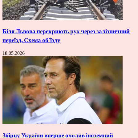
Біля Львова перекриють рух через залізничний
переїзд. Схема об’їзду
18.05.2026
Збірну України вперше очолив іноземний