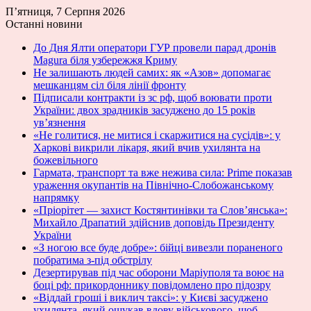
П’ятниця, 7 Серпня 2026
Останні новини
До Дня Ялти оператори ГУР провели парад дронів
Magura біля узбережжя Криму
Не залишають людей самих: як «Азов» допомагає
мешканцям сіл біля лінії фронту
Підписали контракти із зс рф, щоб воювати проти
України: двох зрадників засуджено до 15 років
ув’язнення
«Не голитися, не митися і скаржитися на сусідів»: у
Харкові викрили лікаря, який вчив ухилянта на
божевільного
Гармата, транспорт та вже нежива сила: Prime показав
ураження окупантів на Північно-Слобожанському
напрямку
«Пріорітет — захист Костянтинівки та Слов’янська»:
Михайло Драпатий здійснив доповідь Президенту
України
«З ногою все буде добре»: бійці вивезли пораненого
побратима з-під обстрілу
Дезертирував під час оборони Маріуполя та воює на
боці рф: прикордоннику повідомлено про підозру
«Віддай гроші і виклич таксі»: у Києві засуджено
ухилянта, який ошукав вдову військового, щоб