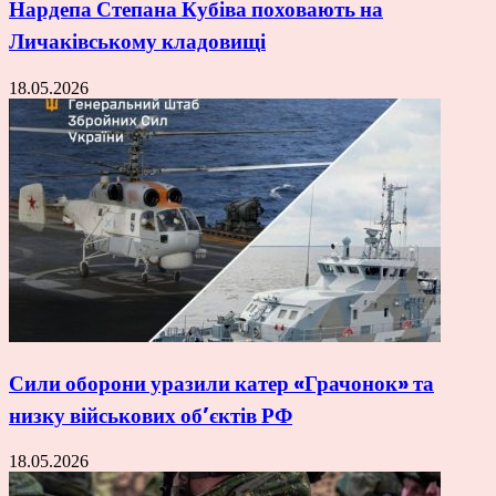
Нардепа Степана Кубіва поховають на
Личаківському кладовищі
18.05.2026
Сили оборони уразили катер «Грачонок» та
низку військових об’єктів РФ
18.05.2026