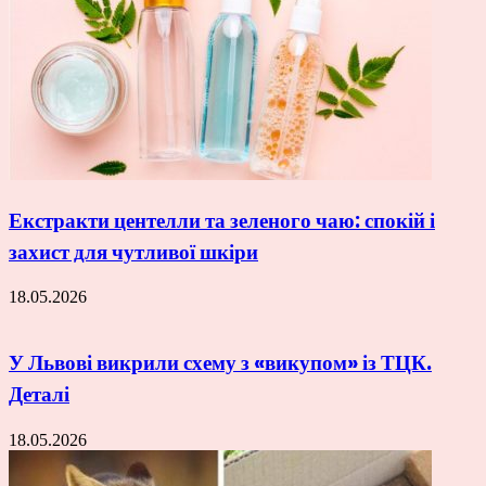
Екстракти центелли та зеленого чаю: спокій і
захист для чутливої шкіри
18.05.2026
У Львові викрили схему з «викупом» із ТЦК.
Деталі
18.05.2026