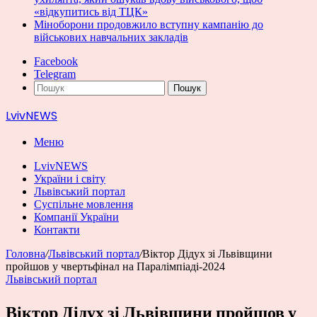
«відкупитись від ТЦК»
Міноборони продовжило вступну кампанію до
військових навчальних закладів
Facebook
Telegram
Пошук
LvivNEWS
Меню
LvivNEWS
України і світу
Львівський портал
Суспільне мовлення
Компанії України
Контакти
Головна
/
Львівський портал
/
Віктор Дідух зі Львівщини
пройшов у чвертьфінал на Паралімпіаді-2024
Львівський портал
Віктор Дідух зі Львівщини пройшов у