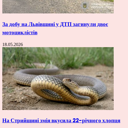
За добу на Львівщині у ДТП загинули двоє
мотоциклістів
18.05.2026
На Стрийщині змія вкусила 22-річного хлопця