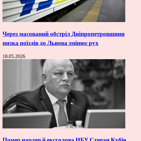
Через масований обстріл Дніпропетровщини
низка поїздів до Львова змінює рух
18.05.2026
Помер нардеп й ексголова НБУ Степан Кубів