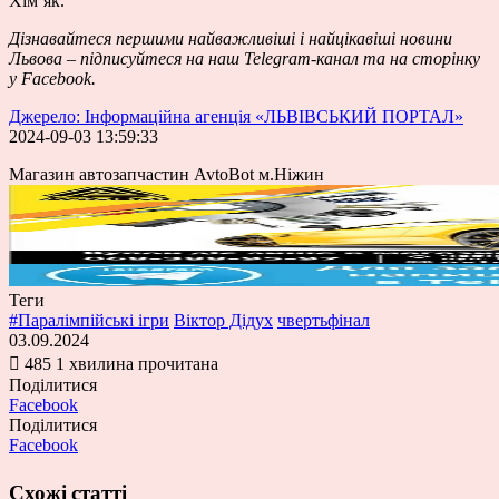
Хімʼяк.
Дізнавайтеся першими найважливіші і найцікавіші новини
Львова – підписуйтеся на наш
Telegram-канал
та на сторінку
у
Facebook
.
Джерело: Інформаційна агенція «ЛЬВІВСЬКИЙ ПОРТАЛ»
2024-09-03 13:59:33
Магазин автозапчастин AvtoBot м.Ніжин
Теги
#Паралімпійські ігри
Віктор Дідух
чвертьфінал
03.09.2024
485
1 хвилина прочитана
Поділитися
Facebook
Поділитися
Facebook
Схожі статті