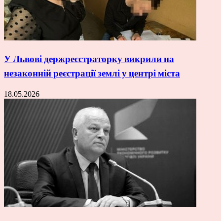
У Львові держреєстраторку викрили на
незаконній реєстрації землі у центрі міста
18.05.2026