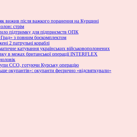
як вижив після важкого поранення на Курщині
олон: стрім
стило підтримку для підприємств ОПК
«Град» з повним боєкомплектом
ені 2 патрульні кораблі
ематичне катування українських військовополонених
овку в межах британської операції INTERFLEX
чоловік
групи ССО, готуючи Курську операцію
ьше окупантів»: окупанти феєрично «відсвяткували»