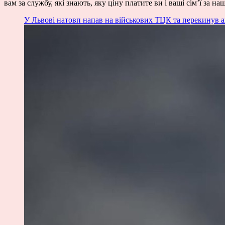
вам за службу, які знають, яку ціну платите ви і ваші сімʼї за 
У Львові натовп напав на військових ТЦК та перекинув ав