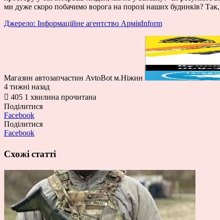
ми дуже скоро побачимо ворога на порозі наших будинків? Так,
Джерело: Інформаційне агентство АрміяInform
Магазин автозапчастин AvtoBot м.Ніжин
4 тижні назад
405
1 хвилина прочитана
Поділитися
Facebook
Поділитися
Facebook
Схожі статті