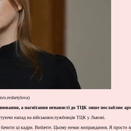
/o.reshetylova)
ронювання, а нагнітання ненависті до ТЦК лише послаблює ар
туючи напад на військовослужбовців ТЦК у Львові.
е бачити ці кадри. Вибачте. Цьому немає виправдання. Я просто х