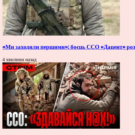
«Ми заходили першими»: боєць ССО «Дацент» розп
4 хвилини назад