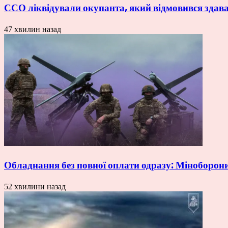
ССО ліквідували окупанта, який відмовився здава
47 хвилин назад
Обладнання без повної оплати одразу: Міноборон
52 хвилини назад