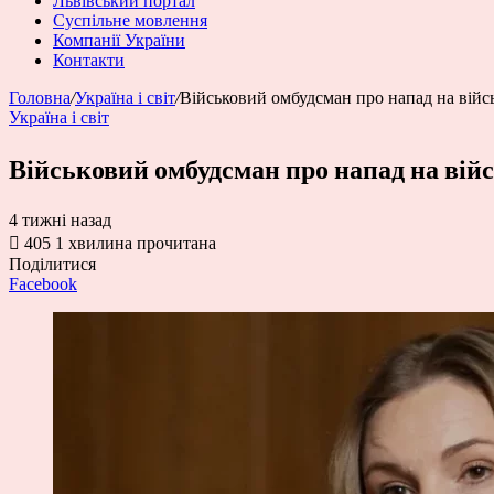
Львівський портал
Суспільне мовлення
Компанії України
Контакти
Головна
/
Україна і світ
/
Військовий омбудсман про напад на вій
Україна і світ
Військовий омбудсман про напад на вій
4 тижні назад
405
1 хвилина прочитана
Поділитися
Facebook