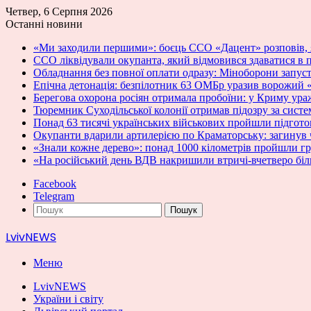
Четвер, 6 Серпня 2026
Останні новини
«Ми заходили першими»: боєць ССО «Дацент» розповів, 
ССО ліквідували окупанта, який відмовився здаватися в п
Обладнання без повної оплати одразу: Міноборони запу
Епічна детонація: безпілотник 63 ОМБр уразив ворожий 
Берегова охорона росіян отримала пробоїни: у Криму ураж
Тюремник Суходільської колонії отримав підозру за сист
Понад 63 тисячі українських військових пройшли підгот
Окупанти вдарили артилерією по Краматорську: загинув 
«Знали кожне дерево»: понад 1000 кілометрів пройшли 
«На російський день ВДВ накришили втричі-вчетверо біл
Facebook
Telegram
Пошук
LvivNEWS
Меню
LvivNEWS
України і світу