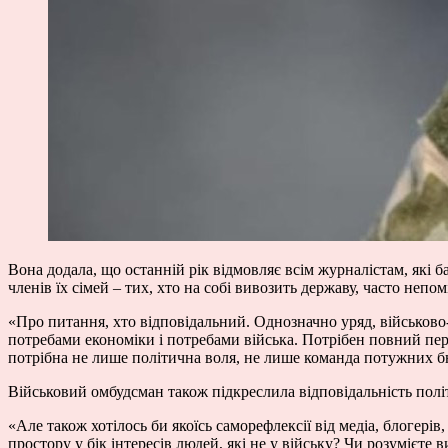
Вона додала, що останній рік відмовляє всім журналістам, які б
членів їх сімей – тих, хто на собі вивозить державу, часто непо
«Про питання, хто відповідальний. Однозначно уряд, військово-
потребами економіки і потребами війська. Потрібен повний пере
потрібна не лише політична воля, не лише команда потужних бюр
Військовий омбудсман також підкреслила відповідальність політи
«Але також хотілось би якоїсь саморефлексії від медіа, блогері
простору у бік інтересів людей, які не у війську? Чи розумієте 