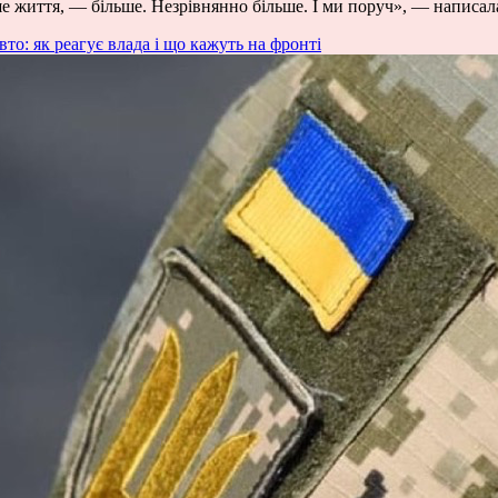
наше життя, — більше. Незрівнянно більше. І ми поруч», — написал
то: як реагує влада і що кажуть на фронті