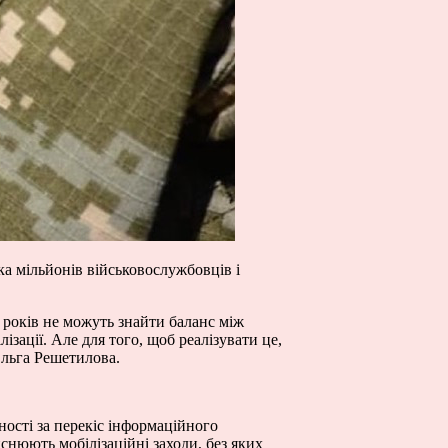
ка мільйонів військовослужбовців і
 років не можуть знайти баланс між
зації. Але для того, щоб реалізувати це,
Ольга Решетилова.
ьності за перекіс інформаційного
ійснюють мобілізаційні заходи, без яких