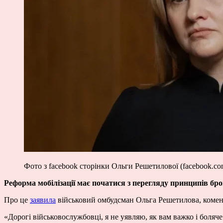
Фото з facebook сторінки Ольги Решетилової (facebook.com
Реформа мобілізації має початися з перегляду принципів б
Про це
заявила
військовий омбудсман Ольга Решетилова, комен
«Дорогі військовослужбовці, я не уявляю, як вам важко і боляч