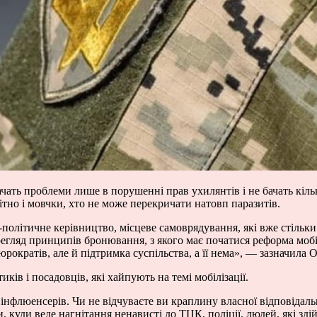
ачать проблеми лише в порушенні прав ухилянтів і не бачать кіль
мітно і мовчки, хто не може перекричати натовп паразитів.
політичне керівництво, місцеве самоврядування, які вже стільки
гляд принципів бронювання, з якого має початися реформа мобілі
ократів, але й підтримка суспільства, а її нема», — зазначила 
ків і посадовців, які хайпують на темі мобілізації.
в, інфлюенсерів. Чи не відчуваєте ви краплину власної відповідал
ви, куди веде нагнітання ненависті до ТЦК, поліції, людей, які зд