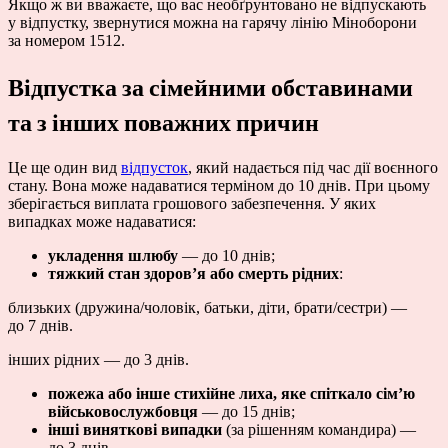
Якщо ж ви вважаєте, що вас необґрунтовано не відпускають
у відпустку, звернутися можна на гарячу лінію Міноборони
за номером 1512.
Відпустка за сімейними обставинами
та з інших поважних причин
Це ще один вид
відпусток
, який надається під час дії воєнного
стану. Вона може надаватися терміном до 10 днів. При цьому
зберігається виплата грошового забезпечення. У яких
випадках може надаватися:
укладення шлюбу
— до 10 днів;
тяжкий стан здоров’я або смерть рідних
:
близьких (дружина/чоловік, батьки, діти, брати/сестри) —
до 7 днів.
інших рідних — до 3 днів.
пожежа або інше стихійне лиха, яке спіткало сім’ю
військовослужбовця
— до 15 днів;
інші виняткові випадки
(за рішенням командира) —
до 3 днів.