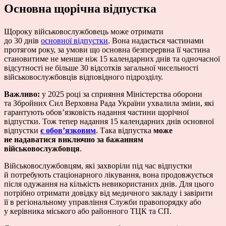
Основна щорічна відпустка
Щороку військовослужбовець може отримати
до 30 днів
основної відпустки
. Вона надається частинами
протягом року, за умови що основна безперервна її частина
становитиме не менше ніж 15 календарних днів та одночасної
відсутності не більше 30 відсотків загальної чисельності
військовослужбовців відповідного підрозділу.
Важливо:
у 2025 році за сприяння Міністерства оборони
та Збройних Сил Верховна Рада України ухвалила зміни, які
гарантують обов’язковість надання частини щорічної
відпустки. Тож тепер надання 15 календарних днів основної
відпустки
є обов’язковим
. Така відпустка
може
не надаватися виключно за бажанням
військовослужбовця
.
Військовослужбовцям, які захворіли під час відпустки
й потребують стаціонарного лікування, вона продовжується
після одужання на кількість невикористаних днів. Для цього
потрібно отримати довідку від медичного закладу і завірити
її в регіональному управління Служби правопорядку або
у керівника міського або районного ТЦК та СП.