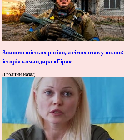
Знищив шістьох росіян, а сімох взяв у полон:
історія командира «Гіря»
8 години назад