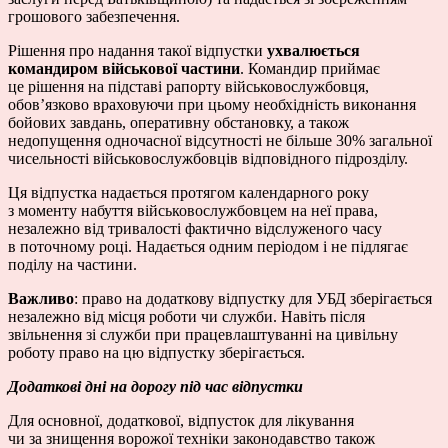
грошового забезпечення.
Рішення про надання такої відпустки
ухвалюється
командиром військової частини
. Командир приймає
це рішення на підставі рапорту військовослужбовця,
обов’язково враховуючи при цьому необхідність виконання
бойових завдань, оперативну обстановку, а також
недопущення одночасної відсутності не більше 30% загальної
чисельності військовослужбовців відповідного підрозділу.
Ця відпустка надається протягом календарного року
з моменту набуття військовослужбовцем на неї права,
незалежно від тривалості фактично відслуженого часу
в поточному році. Надається одним періодом і не підлягає
поділу на частини.
Важливо
: право на додаткову відпустку для УБД зберігається
незалежно від місця роботи чи служби. Навіть після
звільнення зі служби при працевлаштуванні на цивільну
роботу право на цю відпустку зберігається.
Додаткові дні на дорогу під час відпустки
Для основної, додаткової, відпусток для лікування
чи за знищення ворожої техніки законодавство також