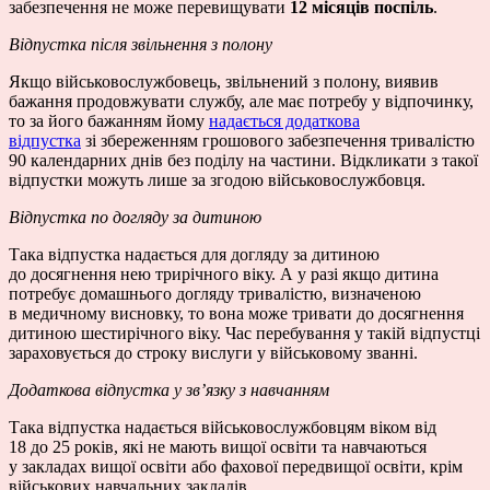
забезпечення не може перевищувати
12 місяців поспіль
.
Відпустка після звільнення з полону
Якщо військовослужбовець, звільнений з полону, виявив
бажання продовжувати службу, але має потребу у відпочинку,
то за його бажанням йому
надається додаткова
відпустка
зі збереженням грошового забезпечення тривалістю
90 календарних днів без поділу на частини. Відкликати з такої
відпустки можуть лише за згодою військовослужбовця.
Відпустка по догляду за дитиною
Така відпустка надається для догляду за дитиною
до досягнення нею трирічного віку. А у разі якщо дитина
потребує домашнього догляду тривалістю, визначеною
в медичному висновку, то вона може тривати до досягнення
дитиною шестирічного віку. Час перебування у такій відпустці
зараховується до строку вислуги у військовому званні.
Додаткова відпустка у зв’язку з навчанням
Така відпустка надається військовослужбовцям віком від
18 до 25 років, які не мають вищої освіти та навчаються
у закладах вищої освіти або фахової передвищої освіти, крім
військових навчальних закладів.