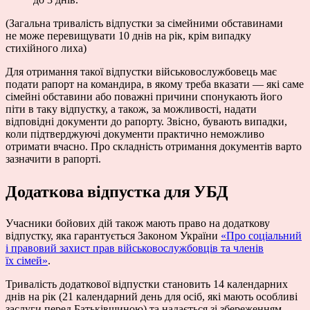
(Загальна тривалість відпустки за сімейними обставинами
не може перевищувати 10 днів на рік, крім випадку
стихійного лиха)
Для отримання такої відпустки військовослужбовець має
подати рапорт на командира, в якому треба вказати — які саме
сімейні обставини або поважні причини спонукають його
піти в таку відпустку, а також, за можливості, надати
відповідні документи до рапорту. Звісно, бувають випадки,
коли підтверджуючі документи практично неможливо
отримати вчасно. Про складність отримання документів варто
зазначити в рапорті.
Додаткова відпустка для УБД
Учасники бойових дій також мають право на додаткову
відпустку, яка гарантується Законом України
«Про соціальний
і правовий захист прав військовослужбовців та членів
їх сімей»
.
Тривалість додаткової відпустки становить 14 календарних
днів на рік (21 календарний день для осіб, які мають особливі
заслуги перед Батьківщиною) та надається зі збереженням