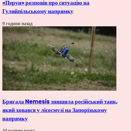
«Перун» розповів про ситуацію на
Гуляйпільському напрямку
9 години назад
Бригада Nemesis знищила російський танк,
який ховався у лісосмузі на Запорізькому
напрямку
10 години назад