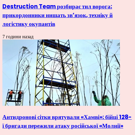
Destruction Team розбирає тил ворога:
прикордонники нищать зв’язок, техніку й
логістику окупантів
7 години назад
Антидронові сітки врятували «Хамві»: бійці 128-
ї бригади пережили атаку російської «Молнії»