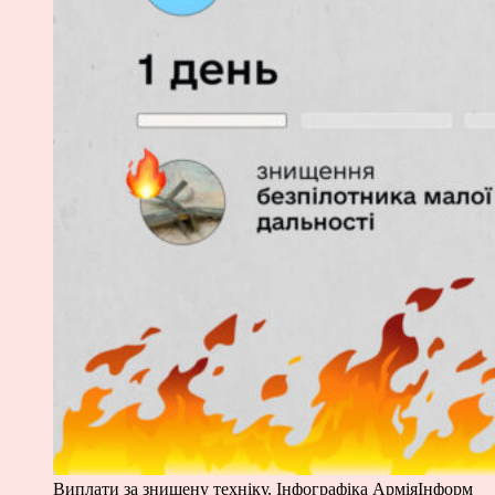
Виплати за знищену техніку. Інфографіка АрміяІнформ