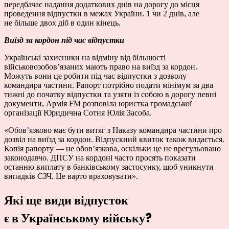
передбачає надання додаткових днів на дорогу до місця
проведення відпустки в межах України. 1 чи 2 днів, але
не більше двох діб в один кінець.
Виїзд за кордон під час відпустки
Українські захисники на відміну від більшості
військовозобов’язаних мають право на виїзд за кордон.
Можуть вони це робити під час відпустки з дозволу
командира частини. Рапорт потрібно подати мінімум за два
тижні до початку відпустки та узяти із собою в дорогу певні
документи, Армія FM розповіла юристка громадської
організації Юридична Сотня Юлія Засоба.
«Обов’язково має бути витяг з Наказу командира частини про
дозвіл на виїзд за кордон. Відпускний квиток також видається.
Копія рапорту — не обов’язкова, оскільки це не врегульовано
законодавчо. ДПСУ на кордоні часто просять показати
останню виплату в банківському застосунку, щоб уникнути
випадків СЗЧ. Це варто враховувати».
Які ще види відпусток
є в Українському війську?