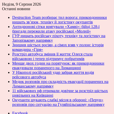
Неділя, 9 Серпня 2026
Останні новини
Destruction Team розбирає тил ворога: прикордонники
нищать зв’язок, техніку й логістику окупантів
Антидронові сітки врятували «Хамві»: бійці 128-ї
бригади пережили атаку російської «Молнії»
ГУР нищать російську піхоту, техніку та логістику на
Запорізькому напрямку
Знищив шістьох росіян, а сімох взяв у полон: історія
командира «Гіря»
Розстріл автобуса змінив її життя: Олеся стала
військовою і тепер підтримує побратимів
Менше двох годин на порятунок: як прикордонники
евакуювали пораненого на Лиманщині
У Нікополі російський удар забрав життя водія
рейсового автобуса
Медик розповів про складність евакуації поранених на
Лиманському напрямку
11 військових рф отримали довічне за розстріл шістьох
цивільних на Київщині
Окупанти шукають слабкі місця в обороні: «Перун»
розповів про ситуацію на Гуляйпільському напрямку
Facebook