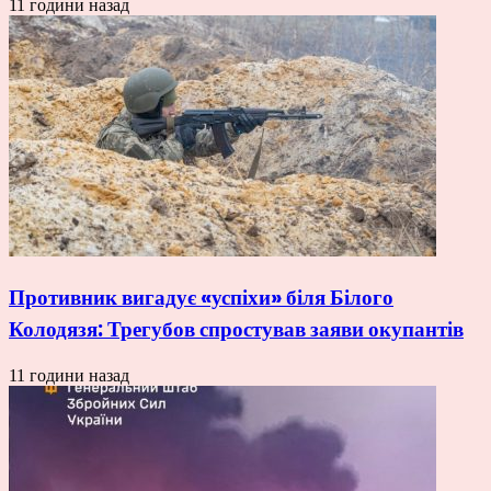
11 години назад
Противник вигадує «успіхи» біля Білого
Колодязя: Трегубов спростував заяви окупантів
11 години назад