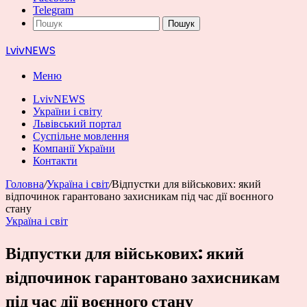
Telegram
Пошук
LvivNEWS
Меню
LvivNEWS
України і світу
Львівський портал
Суспільне мовлення
Компанії України
Контакти
Головна
/
Україна і світ
/
Відпустки для військових: який
відпочинок гарантовано захисникам під час дії воєнного
стану
Україна і світ
Відпустки для військових: який
відпочинок гарантовано захисникам
під час дії воєнного стану