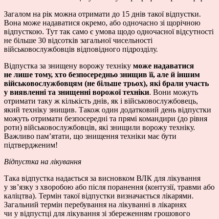
Загалом на рік можна отримати до 15 днів такої відпустки.
Вона може надаватися окремо, або одночасно зі щорічною
відпусткою. Тут так само є умова щодо одночасної відсутності
не більше 30 відсотків загальної чисельності
військовослужбовців відповідного підрозділу.
Відпустка за знищену ворожу техніку
може надаватися
не лише тому, хто безпосередньо знищив її, але й іншим
військовослужбовцям (не більше трьох), які брали участь
у виявленні та знищенні ворожої техніки
. Вони можуть
отримати таку ж кількість днів, як і військовослужбовець,
який техніку знищив. Також один додатковий день відпустки
можуть отримати безпосередні та прямі командири (до рівня
роти) військовослужбовців, які знищили ворожу техніку.
Важливо пам’ятати, що знищення техніки має бути
підтвердженим!
Відпустка на лікування
Така відпустка надається за висновком ВЛК для лікування
у зв’язку з хворобою або після поранення (контузії, травми або
каліцтва). Термін такої відпустки визначається лікарями.
Загальний термін перебування на лікуванні в лікарнях
чи у відпустці для лікування зі збереженням грошового